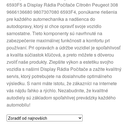
6593F5 a Display Rádia Počítače Citroën Peugeot 308
O nás
9666136680 9807307080 6593F4, ponúkame riešenia
pre každého automechanika a nadšenca do
Obchodné podmienky
autodopravy, ktorý si chce opraviť svoje vozidlo
samostatne. Tieto komponenty sú navrhnuté na
Ochrana osobních údajů
zabezpečenie maximálnej funkčnosti a komfortu pri
používaní. Pri opravách a údržbe vozidiel je spoľahlivosť
a kvalita súčiastok kľúčová, a preto môžete s dôverou
Platby
zvoliť naše produkty. Zlepšite výkon a estetiku svojho
vozidla s našimi Display Rádia Počítače a zažite kvalitný
Pokladňa
servis, ktorý potrebujete na dosiahnutie optimálneho
výsledku. S nami máte istotu, že zákazníci na internete
Reklamace
vás nájdu ľahko a rýchlo. Nezabudnite, že kvalitné
autodiely sú základom spoľahlivej prevádzky každého
Reklamačný poriadok
automobilu!