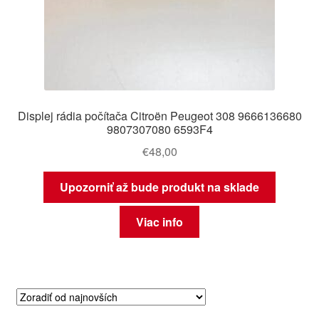
Displej rádia počítača Citroën Peugeot 308 9666136680
9807307080 6593F4
€
48,00
Upozorniť až bude produkt na sklade
Viac info