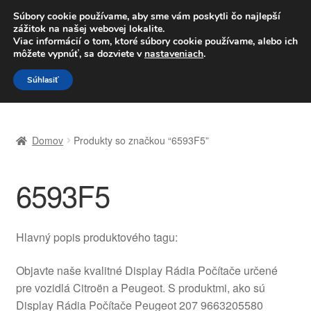
DOPRAVA od 6 EUR
Súbory cookie používame, aby sme vám poskytli čo najlepší
zážitok na našej webovej lokalite.
Po–Pi 09:00–16:00
233 221 276
Viac informácií o tom, ktoré súbory cookie používame, alebo ich
môžete vypnúť, sa dozviete v
nastaveniach
.
Preskočiť
Preskočiť
Menu
Súhlasiť
na
na
navigáciu
obsah
Domovská stránka
Domov
Produkty so značkou “6593F5”
Celosvetová preprava
6593F5
Doprava
Kontakt
Hlavný popis produktového tagu:
Košík
Objavte naše kvalitné Display Rádia Počítače určené
pre vozidlá Citroën a Peugeot. S produktmi, ako sú
Môj účet
Display Rádia Počítače Peugeot 207 9663205580