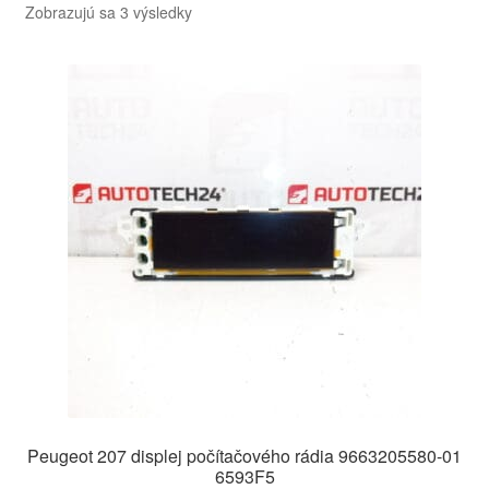
Zoradené
Zobrazujú sa 3 výsledky
podľa
najnovších
Peugeot 207 displej počítačového rádia 9663205580-01
6593F5