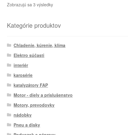
Zoradené
Zobrazujú sa 3 výsledky
podľa
najnovších
Kategórie produktov
Chladenie, kúrenie, klíma
Elektro súčasti
interiér
karosérie
katalyzátory FAP
Motor - diely a príslušenstvo
Motory, prevodovky
nádobky
Pneu a disky
Podvozok a nápravy