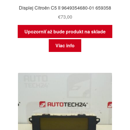
Displej Citroën C5 II 9649354680-01 659358
€
73,00
Upozorniť až bude produkt na sklade
Viac info