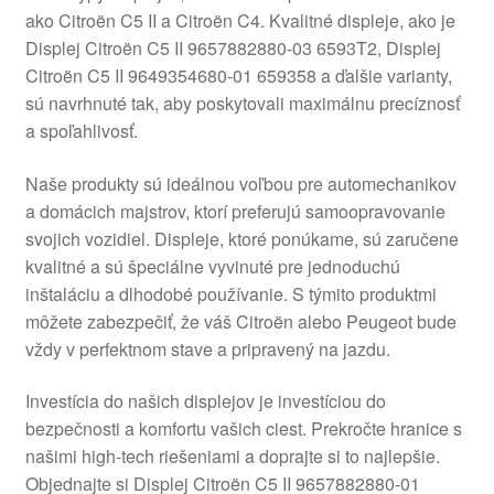
ako Citroën C5 II a Citroën C4. Kvalitné displeje, ako je
O nás
Displej Citroën C5 II 9657882880-03 6593T2, Displej
Citroën C5 II 9649354680-01 659358 a ďalšie varianty,
Obchodné podmienky
sú navrhnuté tak, aby poskytovali maximálnu precíznosť
a spoľahlivosť.
Ochrana osobních údajů
Naše produkty sú ideálnou voľbou pre automechanikov
a domácich majstrov, ktorí preferujú samoopravovanie
Platby
svojich vozidiel. Displeje, ktoré ponúkame, sú zaručene
kvalitné a sú špeciálne vyvinuté pre jednoduchú
Pokladňa
inštaláciu a dlhodobé používanie. S týmito produktmi
môžete zabezpečiť, že váš Citroën alebo Peugeot bude
Reklamace
vždy v perfektnom stave a pripravený na jazdu.
Reklamačný poriadok
Investícia do našich displejov je investíciou do
bezpečnosti a komfortu vašich ciest. Prekročte hranice s
našimi high-tech riešeniami a doprajte si to najlepšie.
Objednajte si Displej Citroën C5 II 9657882880-01