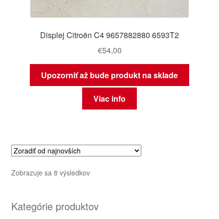
Displej Citroën C4 9657882880 6593T2
€
54,00
Upozorniť až bude produkt na sklade
Viac info
Zoradené
Zobrazuje sa 8 výsledkov
podľa
najnovších
Kategórie produktov