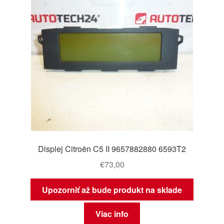
Displej Citroën C5 II 9657882880 6593T2
€
73,00
Upozorniť až bude produkt na sklade
Viac info