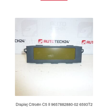
Displej Citroën C5 II 9657882880-02 6593T2