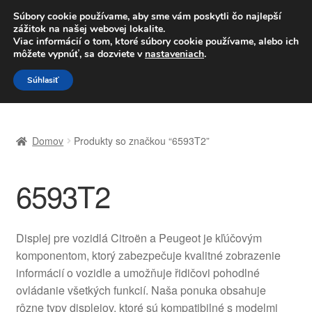
DOPRAVA od 6 EUR
Súbory cookie používame, aby sme vám poskytli čo najlepší
zážitok na našej webovej lokalite.
Po–Pi 09:00–16:00
233 221 276
Viac informácií o tom, ktoré súbory cookie používame, alebo ich
môžete vypnúť, sa dozviete v
nastaveniach
.
Preskočiť
Preskočiť
Menu
Súhlasiť
na
na
navigáciu
obsah
Domovská stránka
Domov
Produkty so značkou “6593T2”
Celosvetová preprava
6593T2
Doprava
Kontakt
Displej pre vozidlá Citroën a Peugeot je kľúčovým
komponentom, ktorý zabezpečuje kvalitné zobrazenie
Košík
informácií o vozidle a umožňuje řidičovi pohodlné
ovládanie všetkých funkcií. Naša ponuka obsahuje
Môj účet
rôzne typy displejov, ktoré sú kompatibilné s modelmi