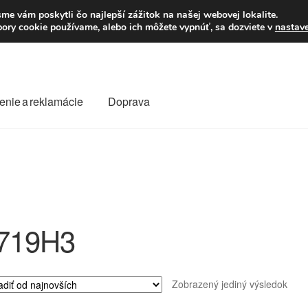
Po–Pi 09:00–16:00
23
me vám poskytli čo najlepší zážitok na našej webovej lokalite.
úbory cookie používame, alebo ich môžete vypnúť, sa dozviete v
nastav
enie a reklamácie
Doprava
oprava
Kontakt
Košík
Môj účet
O nás
Obchodné podmienky
Reklamace
Reklamačný poriadok
719H3
Zobrazený jediný výsledok