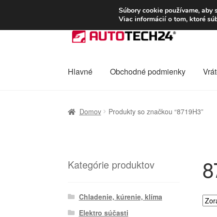
DOPRAVA od 6 EUR
Súbory cookie používame, aby s
Viac informácií o tom, ktoré s
Preskočiť
Preskočiť
na
na
navigáciu
obsah
Hlavné
Obchodné podmienky
Vrát
Domovská stránka
Celosvetová preprava
D
Domov
Produkty so značkou “8719H3”
Ochrana osobních údajů
Platby
Pokladňa
8
Kategórie produktov
Chladenie, kúrenie, klíma
Elektro súčasti