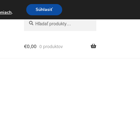
3 221 276
Súhlasiť
eniach
.
Hľadať:
Vyhľadávanie
€
0,00
0 produktov