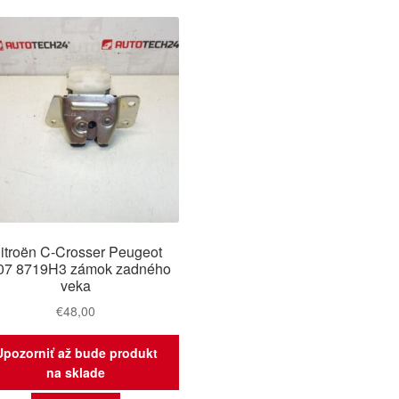
itroën C-Crosser Peugeot
07 8719H3 zámok zadného
veka
€
48,00
Upozorniť až bude produkt
na sklade