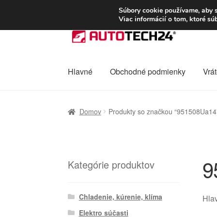
DOPRAVA od 6 EUR
Súbory cookie používame, aby s
Viac informácií o tom, ktoré s
Preskočiť
Preskočiť
na
na
navigáciu
obsah
Hlavné
Obchodné podmienky
Vrát
Domovská stránka
Celosvetová preprava
D
Domov
Produkty so značkou “951508Ua14
Ochrana osobních údajů
Platby
Pokladňa
9
Kategórie produktov
Chladenie, kúrenie, klíma
Hla
Elektro súčasti