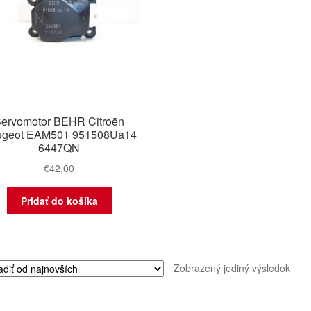
ervomotor BEHR Citroën
ugeot EAM501 951508Ua14
6447QN
€
42,00
Pridať do košíka
Zobrazený jediný výsledok