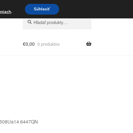
3 221 276
Súhlasiť
eniach
.
Hľadať:
Vyhľadávanie
€
0,00
0 produktov
51508Ua14 6447QN