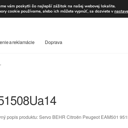
Po–Pi 09:00–16:00
23
me vám poskytli čo najlepší zážitok na našej webovej lokalite.
úbory cookie používame, alebo ich môžete vypnúť, sa dozviete v
nastav
enie a reklamácie
Doprava
oprava
Kontakt
Košík
Môj účet
O nás
Obchodné podmienky
”
Reklamace
Reklamačný poriadok
51508Ua14
vný popis produktu: Servo BEHR Citroën Peugeot EAM501 9