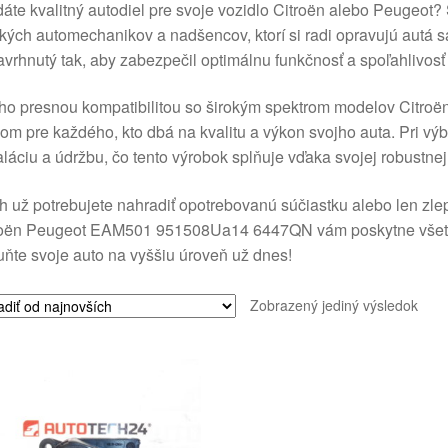
áte kvalitný autodiel pre svoje vozidlo Citroën alebo Peugeot
kých automechanikov a nadšencov, ktorí si radi opravujú autá
avrhnutý tak, aby zabezpečil optimálnu funkčnosť a spoľahlivos
ho presnou kompatibilitou so širokým spektrom modelov Citroën
om pre každého, kto dbá na kvalitu a výkon svojho auta. Pri výb
aláciu a údržbu, čo tento výrobok splňuje vďaka svojej robustnej
 už potrebujete nahradiť opotrebovanú súčiastku alebo len zle
oën Peugeot EAM501 951508Ua14 6447QN vám poskytne všetko, č
ňte svoje auto na vyššiu úroveň už dnes!
Zobrazený jediný výsledok