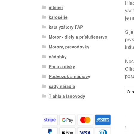
Hľad
interiér
všet
karosérie
je n
katalyzátory FAP
S je
Motor - diely a príslušenstvo
prvk
inšt
Motory, prevodovky
nádobky
Nech
Pneu a disky
Citr
posu
Podvozok a nápravy
sady náradia
Tiahla a lanovody