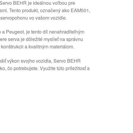
? Servo BEHR je ideálnou voľbou pre
 sami. Tento produkt, označený ako EAM501,
ť servopohonu vo vašom vozidle.
 a Peugeot, je tento díl nenahraditeľným
ere serva je dôležité myslieť na správnu
 konštrukcii a kvalitným materiálom.
pšiť výkon svojho vozidla, Servo BEHR
o potrebujete. Využite túto príležitosť a