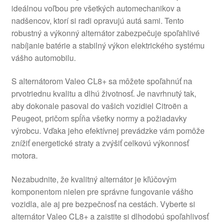
ideálnou voľbou pre všetkých automechanikov a
O nás
nadšencov, ktorí si radi opravujú autá sami. Tento
robustný a výkonný alternátor zabezpečuje spoľahlivé
Obchodné podmienky
nabíjanie batérie a stabilný výkon elektrického systému
vášho automobilu.
Ochrana osobních údajů
S alternátorom Valeo CL8+ sa môžete spoľahnúť na
prvotriednu kvalitu a dlhú životnosť. Je navrhnutý tak,
Platby
aby dokonale pasoval do vašich vozidiel Citroën a
Peugeot, pričom spĺňa všetky normy a požiadavky
Pokladňa
výrobcu. Vďaka jeho efektívnej prevádzke vám pomôže
znížiť energetické straty a zvýšiť celkovú výkonnosť
Reklamace
motora.
Reklamačný poriadok
Nezabudnite, že kvalitný alternátor je kľúčovým
komponentom nielen pre správne fungovanie vášho
vozidla, ale aj pre bezpečnosť na cestách. Vyberte si
alternátor Valeo CL8+ a zaistite si dlhodobú spoľahlivosť