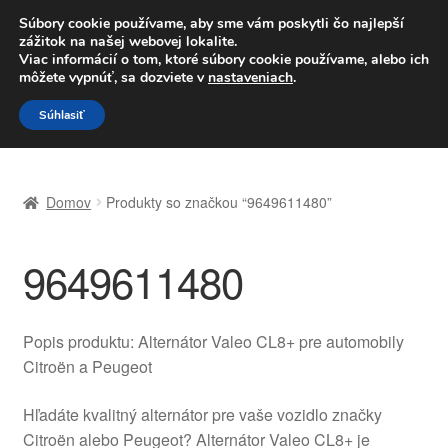
DOPRAVA od 6 EUR
Súbory cookie používame, aby sme vám poskytli čo najlepší
zážitok na našej webovej lokalite.
Po–Pi 09:00–16:00
233 221 276
Viac informácií o tom, ktoré súbory cookie používame, alebo ich
môžete vypnúť, sa dozviete v
nastaveniach
.
Preskočiť
Preskočiť
Menu
Súhlasiť
na
na
navigáciu
obsah
Domovská stránka
Domov
Produkty so značkou “9649611480”
Celosvetová preprava
9649611480
Doprava
Kontakt
Popis produktu: Alternátor Valeo CL8+ pre automobily
Citroën a Peugeot
Košík
Hľadáte kvalitný alternátor pre vaše vozidlo značky
Môj účet
Citroën alebo Peugeot? Alternátor Valeo CL8+ je