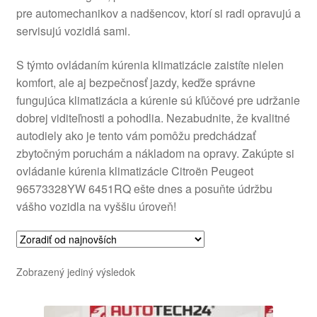
pre automechanikov a nadšencov, ktorí si radi opravujú a
O nás
servisujú vozidlá sami.
Obchodné podmienky
S týmto ovládaním kúrenia klimatizácie zaistíte nielen
komfort, ale aj bezpečnosť jazdy, keďže správne
Ochrana osobních údajů
fungujúca klimatizácia a kúrenie sú kľúčové pre udržanie
dobrej viditeľnosti a pohodlia. Nezabudnite, že kvalitné
autodiely ako je tento vám pomôžu predchádzať
Platby
zbytočným poruchám a nákladom na opravy. Zakúpte si
ovládanie kúrenia klimatizácie Citroën Peugeot
Pokladňa
96573328YW 6451RQ ešte dnes a posuňte údržbu
vášho vozidla na vyššiu úroveň!
Reklamace
Reklamačný poriadok
Zobrazený jediný výsledok