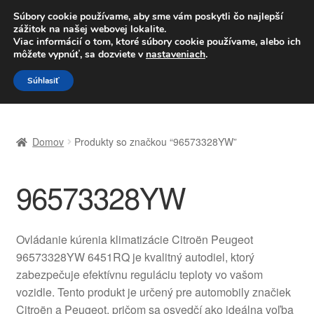
DOPRAVA od 6 EUR
Súbory cookie používame, aby sme vám poskytli čo najlepší
zážitok na našej webovej lokalite.
Po–Pi 09:00–16:00
233 221 276
Viac informácií o tom, ktoré súbory cookie používame, alebo ich
môžete vypnúť, sa dozviete v
nastaveniach
.
Preskočiť
Preskočiť
Menu
Súhlasiť
na
na
navigáciu
obsah
Domovská stránka
Domov
Produkty so značkou “96573328YW”
Celosvetová preprava
96573328YW
Doprava
Kontakt
Ovládanie kúrenia klimatizácie Citroën Peugeot
96573328YW 6451RQ je kvalitný autodiel, ktorý
Košík
zabezpečuje efektívnu reguláciu teploty vo vašom
vozidle. Tento produkt je určený pre automobily značiek
Môj účet
Citroën a Peugeot, pričom sa osvedčí ako ideálna voľba