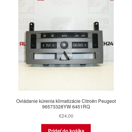
Ovládanie kúrenia klimatizácie Citroën Peugeot
96573328YW 6451RQ
€
24,00
Pridať do košíka