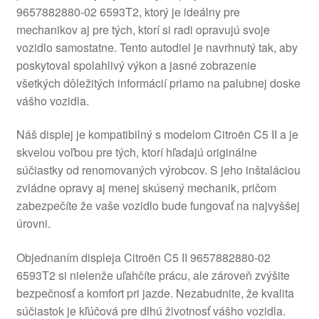
9657882880-02 6593T2, ktorý je ideálny pre
O nás
mechanikov aj pre tých, ktorí si radi opravujú svoje
vozidlo samostatne. Tento autodiel je navrhnutý tak, aby
Obchodné podmienky
poskytoval spolahlivý výkon a jasné zobrazenie
všetkých dôležitých informácií priamo na palubnej doske
Ochrana osobních údajů
vášho vozidla.
Náš displej je kompatibilný s modelom Citroën C5 II a je
Platby
skvelou voľbou pre tých, ktorí hľadajú originálne
súčiastky od renomovaných výrobcov. S jeho inštaláciou
Pokladňa
zvládne opravy aj menej skúsený mechanik, pričom
zabezpečíte že vaše vozidlo bude fungovať na najvyššej
Reklamace
úrovni.
Reklamačný poriadok
Objednaním displeja Citroën C5 II 9657882880-02
6593T2 si nielenže uľahčíte prácu, ale zároveň zvýšite
bezpečnosť a komfort pri jazde. Nezabudnite, že kvalita
súčiastok je kľúčová pre dlhú životnosť vášho vozidla.