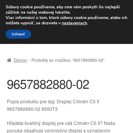
DOPRAVA od 6 EUR
Súbory cookie používame, aby sme vám poskytli čo najlepší
zážitok na našej webovej lokalite.
Po–Pi 09:00–16:00
233 221 276
Viac informácií o tom, ktoré súbory cookie používame, alebo ich
môžete vypnúť, sa dozviete v
nastaveniach
.
Preskočiť
Preskočiť
Menu
Súhlasiť
na
na
navigáciu
obsah
Domovská stránka
Domov
Produkty so značkou “9657882880-02”
Celosvetová preprava
9657882880-02
Doprava
Kontakt
Popis produktu pre tag: Displej Citroën C5 II
9657882880-02 6593T2
Košík
Hľadáte kvalitný displej pre váš Citroën C5 II? Naša
Môj účet
ponuka obsahuje výnimočný displej s označením