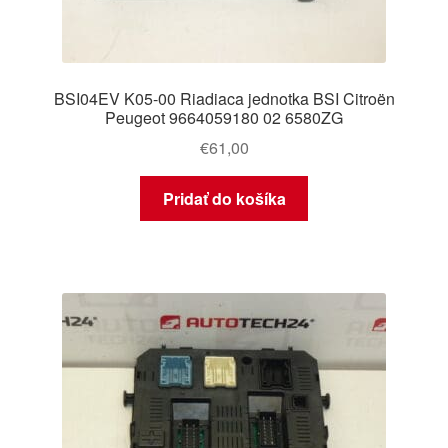
BSI04EV K05-00 Riadiaca jednotka BSI Citroën
Peugeot 9664059180 02 6580ZG
€
61,00
Pridať do košíka