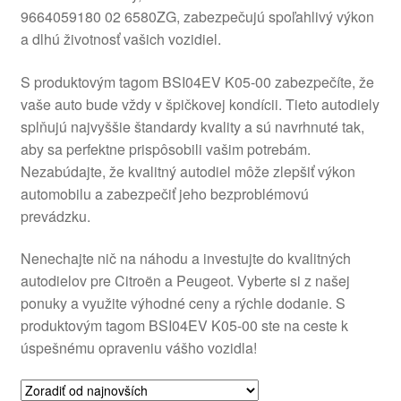
9664059180 02 6580ZG, zabezpečujú spoľahlivý výkon
O nás
a dlhú životnosť vašich vozidiel.
Obchodné podmienky
S produktovým tagom BSI04EV K05-00 zabezpečíte, že
vaše auto bude vždy v špičkovej kondícii. Tieto autodiely
Ochrana osobních údajů
splňujú najvyššie štandardy kvality a sú navrhnuté tak,
aby sa perfektne prispôsobili vašim potrebám.
Nezabúdajte, že kvalitný autodiel môže zlepšiť výkon
Platby
automobilu a zabezpečiť jeho bezproblémovú
prevádzku.
Pokladňa
Nenechajte nič na náhodu a investujte do kvalitných
Reklamace
autodielov pre Citroën a Peugeot. Vyberte si z našej
ponuky a využite výhodné ceny a rýchle dodanie. S
Reklamačný poriadok
produktovým tagom BSI04EV K05-00 ste na ceste k
úspešnému opraveniu vášho vozidla!