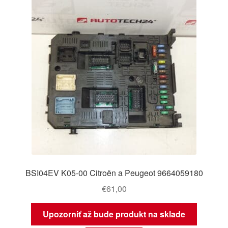
BSI04EV K05-00 Citroën a Peugeot 9664059180
€
61,00
Upozorniť až bude produkt na sklade