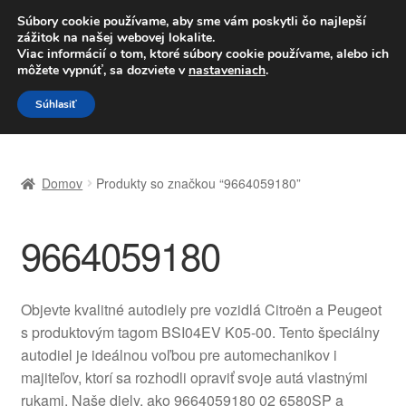
DOPRAVA od 6 EUR
Súbory cookie používame, aby sme vám poskytli čo najlepší
zážitok na našej webovej lokalite.
Po–Pi 09:00–16:00
233 221 276
Viac informácií o tom, ktoré súbory cookie používame, alebo ich
môžete vypnúť, sa dozviete v
nastaveniach
.
Preskočiť
Preskočiť
Menu
Súhlasiť
na
na
navigáciu
obsah
Domovská stránka
Domov
Produkty so značkou “9664059180”
Celosvetová preprava
9664059180
Doprava
Kontakt
Objevte kvalitné autodiely pre vozidlá Citroën a Peugeot
s produktovým tagom BSI04EV K05-00. Tento špeciálny
Košík
autodiel je ideálnou voľbou pre automechanikov i
majiteľov, ktorí sa rozhodli opraviť svoje autá vlastnými
Môj účet
rukami. Naše diely, ako 9664059180 02 6580SP a