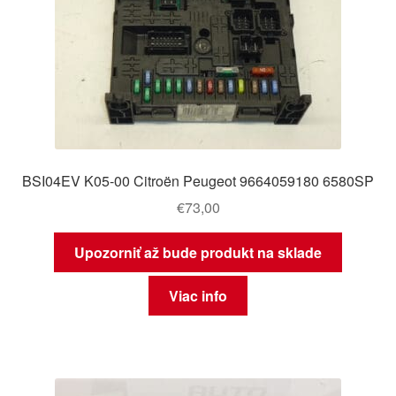
BSI04EV K05-00 Citroën Peugeot 9664059180 6580SP
€
73,00
Upozorniť až bude produkt na sklade
Viac info