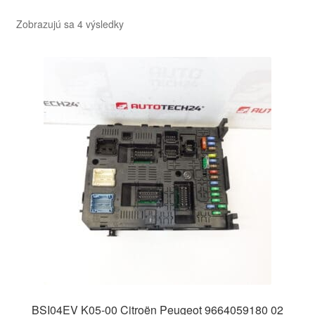
Zoradené
Zobrazujú sa 4 výsledky
podľa
najnovších
BSI04EV K05-00 Citroën Peugeot 9664059180 02