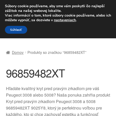
DOPRAVA od 6 EUR
Súbory cookie používame, aby sme vám poskytli čo najlepší
zážitok na našej webovej lokalite.
Po–Pi 09:00–16:00
233 221 276
Viac informácií o tom, ktoré súbory cookie používame, alebo ich
môžete vypnúť, sa dozviete v
nastaveniach
.
Preskočiť
Preskočiť
Menu
Súhlasiť
na
na
navigáciu
obsah
Domovská stránka
Domov
Produkty so značkou “96859482XT”
Celosvetová preprava
96859482XT
Doprava
Kontakt
Hľadáte kvalitný kryt pred pravým zrkadlom pre váš
Peugeot 3008 alebo 5008? Naša ponuka zahŕňa produkt
Košík
Kryt pred pravým zrkadlom Peugeot 3008 a 5008
96859482XT 9025Y8, ktorý je perfektnou voľbou pre
Môj účet
každého, kto si chce zachovať estetiku a funkčnosť