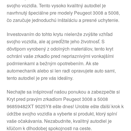
svojho vozidla. Tento vysoko kvalitný autodiel je
O nás
navrhnutý špeciálne pre modely Peugeot 3008 a 5008,
čo zaručuje jednoduchú inštaláciu a presné uchytenie.
Obchodné podmienky
Investovaním do tohto krytu nielenže zvýšite vzhľad
Ochrana osobních údajů
svojho vozidla, ale aj predĺžite jeho životnosť. S
dôvtipom vyrobený z odolných materiálov, tento kryt
ochráni vaše zrkadlo pred nepriaznivými vonkajšími
Platby
podmienkami a bežným opotrebením. Ak ste
automechanik alebo si len radi opravujete auto sami,
Pokladňa
tento autodiel je pre vás ideálny.
Reklamace
Nechajte sa inšpirovať našou ponukou a zabezpečte si
Kryt pred pravým zrkadlom Peugeot 3008 a 5008
Reklamačný poriadok
96859482XT 9025Y8 ešte dnes! Urobte ešte ďalší krok k
údržbe svojho vozidla a vyberte si produkt, ktorý splní
vaše očakávania. Nezabudnite, kvalitný autodiel je
kľúčom k dlhodobej spokojnosti na ceste.