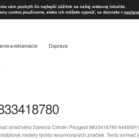
Po–Pi 09:00–16:00
23
me vám poskytli čo najlepší zážitok na našej webovej lokalite.
úbory cookie používame, alebo ich môžete vypnúť, sa dozviete v
nastav
enie a reklamácie
Doprava
oprava
Kontakt
Košík
Môj účet
O nás
Obchodné podmienky
”
Reklamace
Reklamačný poriadok
833418780
ač slnečného žiarenia Citroën Peugeot 9833418780 6445NH je 
omobilové modely týchto renomovaných značiek. Tento snímač 