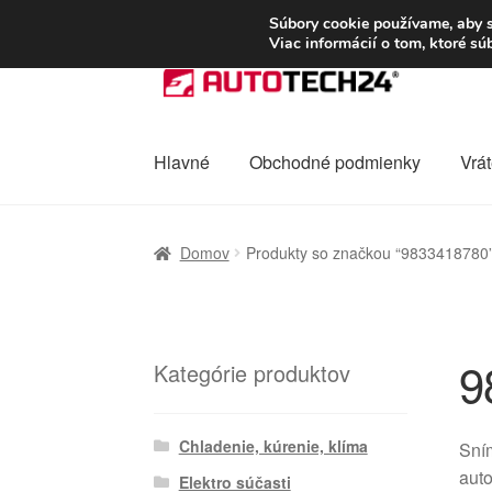
DOPRAVA od 6 EUR
Súbory cookie používame, aby s
Viac informácií o tom, ktoré s
Preskočiť
Preskočiť
na
na
navigáciu
obsah
Hlavné
Obchodné podmienky
Vrát
Domovská stránka
Celosvetová preprava
D
Domov
Produkty so značkou “9833418780
Ochrana osobních údajů
Platby
Pokladňa
9
Kategórie produktov
Chladenie, kúrenie, klíma
Sním
aut
Elektro súčasti