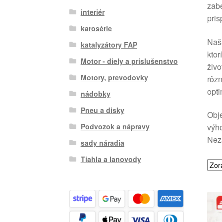
zabe
interiér
pris
karosérie
Naša
katalyzátory FAP
ktor
Motor - diely a príslušenstvo
živo
Motory, prevodovky
rôzn
opti
nádobky
Pneu a disky
Obje
Podvozok a nápravy
výho
Neza
sady náradia
Tiahla a lanovody