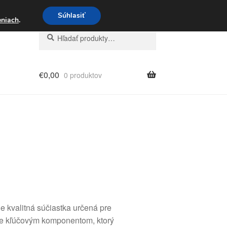
3 221 276
Súhlasiť
eniach
.
Hľadať:
Vyhľadávanie
€
0,00
0 produktov
kvalitná súčiastka určená pre
je kľúčovým komponentom, ktorý