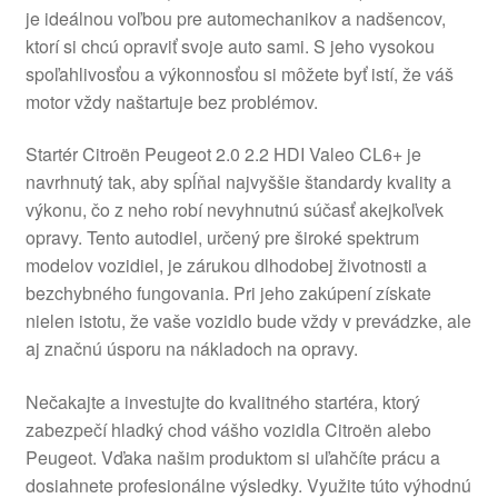
je ideálnou voľbou pre automechanikov a nadšencov,
O nás
ktorí si chcú opraviť svoje auto sami. S jeho vysokou
spoľahlivosťou a výkonnosťou si môžete byť istí, že váš
Obchodné podmienky
motor vždy naštartuje bez problémov.
Startér Citroën Peugeot 2.0 2.2 HDI Valeo CL6+ je
Ochrana osobních údajů
navrhnutý tak, aby spĺňal najvyššie štandardy kvality a
výkonu, čo z neho robí nevyhnutnú súčasť akejkoľvek
Platby
opravy. Tento autodiel, určený pre široké spektrum
modelov vozidiel, je zárukou dlhodobej životnosti a
Pokladňa
bezchybného fungovania. Pri jeho zakúpení získate
nielen istotu, že vaše vozidlo bude vždy v prevádzke, ale
Reklamace
aj značnú úsporu na nákladoch na opravy.
Reklamačný poriadok
Nečakajte a investujte do kvalitného startéra, ktorý
zabezpečí hladký chod vášho vozidla Citroën alebo
Peugeot. Vďaka našim produktom si uľahčíte prácu a
dosiahnete profesionálne výsledky. Využite túto výhodnú