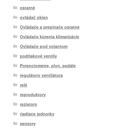
ostatné
ovládač okien
Ovládače a prepínače ostatné
Ovládače kúrenia klimatizácie
Ovládače pod volantom
podtlakové ventily
Potenciometre, plyn. pedále
regulátory ventilátora
relé
reproduktory
rezistory
riadiace jednotky
senzory