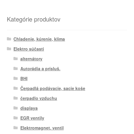
Kategórie produktov
Chladenie, kúrenie, klíma
Elektro súčasti
alternátory
Autorádia a prísluš.
BHI
Čerpadlá podávacie, sacie koše
čerpadlo vzduchu
displaya
EGR ventily
Elektromagnet. ventil