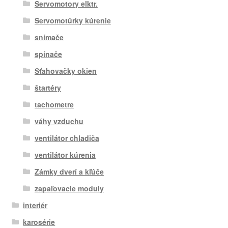
Servomotory elktr.
Servomotůrky kúrenie
snímače
spínače
Sťahovačky okien
štartéry
tachometre
váhy vzduchu
ventilátor chladiča
ventilátor kúrenia
Zámky dverí a kľúče
zapaľovacie moduly
interiér
karosérie