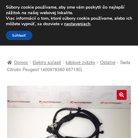
DOPRAVA od 6 EUR
Súbory cookie používame, aby sme vám poskytli čo najlepší
zážitok na našej webovej lokalite.
Po–Pi 09:00–16:00
233 221 276
Viac informácií o tom, ktoré súbory cookie používame, alebo ich
môžete vypnúť, sa dozviete v
nastaveniach
.
Preskočiť
Preskočiť
Menu
Súhlasiť
na
na
navigáciu
obsah
Domovská stránka
Domov
Elektro súčasti
káblové zväzky
Ostatné
Sada
Celosvetová preprava
Citroën Peugeot 1400978380 6571XG
Doprava
Kontakt
🔍
Košík
Môj účet