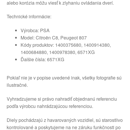
alebo korózia môžu viesť k zlyhaniu ovládania dverí.
Technické informácie:
Výrobca: PSA
Model: Citroën C8, Peugeot 807
Kódy produktov: 1400375680, 1400914380,
1400684880, 1400978380, 6571XG
Ďalšie čísla: 6571XG
Pokiaľ nie je v popise uvedené inak, všetky fotografie sú
ilustračné.
Vyhradzujeme si právo nahradiť objednanú referenciu
podľa výrobcu nahrádzajúcou referenciou.
Diely pochádzajú z havarovaných vozidiel, sú starostlivo
kontrolované a poskytujeme na ne záruku funkčnosti po