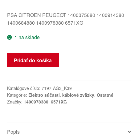
PSA CITROEN PEUGEOT 1400375680 1400914380
1400684880 1400978380 6571XG
1 na sklade
množstvo
Pridať do košíka
Sada
Citroën
Peugeot
1400978380
Katalógové číslo:
7197-AG3_K39
Kategórie:
Elektro súčasti
,
káblové zväzky
,
Ostatné
6571XG
Značky:
1400978380
,
6571XG
Popis