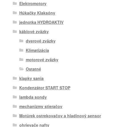
Elektromotory
Húkačky Klaksóny
jednotka HYDROAKTIV
káblové zväzky
dverové zväzky
Klimatizácia
motorové zväzky
Ostatné
klapky sania
Kondenzátor START STOP
lambda sondy
mechanizmy stieračov
Motůrek ostrekovačov a hladinový sensor
ohrievače nafty