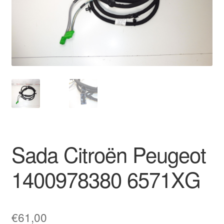
O nás
Obchodné podmienky
Ochrana osobních údajů
Platby
Pokladňa
Sada Citroën Peugeot
Reklamace
1400978380 6571XG
Reklamačný poriadok
€
61,00