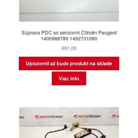
Súprava PDC so senzormi Citroën Peugeot
1400988780 1492731080
€
61,00
Upozorniť až bude produkt na sklade
Viac info