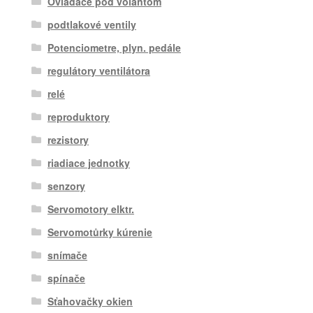
Ovládače pod volantom
podtlakové ventily
Potenciometre, plyn. pedále
regulátory ventilátora
relé
reproduktory
rezistory
riadiace jednotky
senzory
Servomotory elktr.
Servomotůrky kúrenie
snímače
spínače
Sťahovačky okien