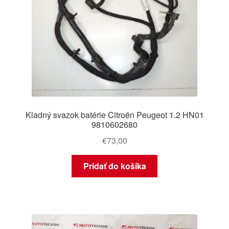
Kladný svazok batérie Citroën Peugeot 1.2 HN01
9810602680
€
73,00
Pridať do košíka