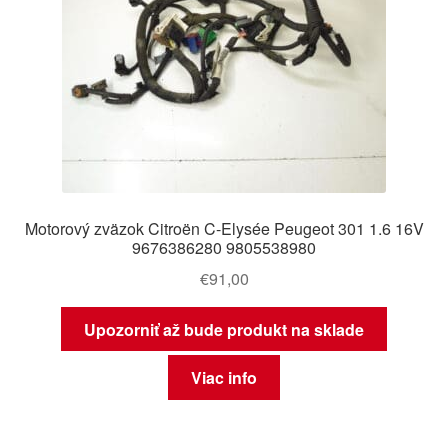
Motorový zväzok Citroën C-Elysée Peugeot 301 1.6 16V
9676386280 9805538980
€
91,00
Upozorniť až bude produkt na sklade
Viac info