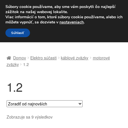
DOPRAVA od 6 EUR
Súbory cookie používame, aby sme vám poskytli čo najlepší
zážitok na našej webovej lokalite.
Po–Pi 09:00–16:00
233 221 276
Viac informácií o tom, ktoré súbory cookie používame, alebo ich
môžete vypnúť, sa dozviete v
nastaveniach
.
Preskočiť
Preskočiť
Menu
Súhlasiť
na
na
navigáciu
obsah
Domovská stránka
Domov
Elektro súčasti
káblové zväzky
motorové
Celosvetová preprava
zväzky
1.2
Doprava
1.2
Kontakt
Košík
Zoradené
Zobrazuje sa 9 výsledkov
Môj účet
podľa