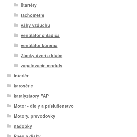
štartéry
tachometre
váhy vzduchu
ventilátor chladiča
ventilátor kúrenia
Zámky dverí a kľúče
zapaľovacie moduly
interiér
karosérie
katalyzátory FAP
Motor - diely a príslušenstvo
Motory, prevodovky
nádobky
Pneu a disky