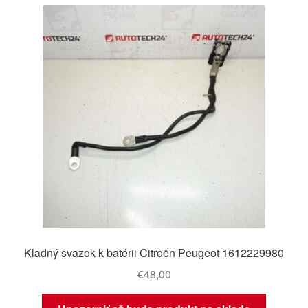
najnovších
O nás
Obchodné podmienky
Ochrana osobních údajů
Platby
Pokladňa
Reklamace
Reklamačný poriadok
Kladný svazok k batérii Citroën Peugeot 1612229980
€
48,00