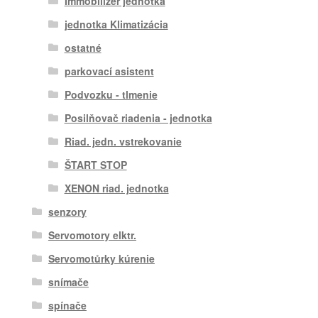
Immobilizér jednotka
jednotka Klimatizácia
ostatné
parkovací asistent
Podvozku - tlmenie
Posilňovač riadenia - jednotka
Riad. jedn. vstrekovanie
ŠTART STOP
XENON riad. jednotka
senzory
Servomotory elktr.
Servomotůrky kúrenie
snímače
spínače