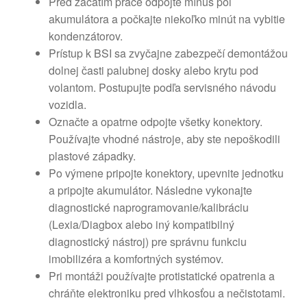
Pred začatím práce odpojte mínus pól
akumulátora a počkajte niekoľko minút na vybitie
kondenzátorov.
Prístup k BSI sa zvyčajne zabezpečí demontážou
dolnej časti palubnej dosky alebo krytu pod
volantom. Postupujte podľa servisného návodu
vozidla.
Označte a opatrne odpojte všetky konektory.
Používajte vhodné nástroje, aby ste nepoškodili
plastové západky.
Po výmene pripojte konektory, upevnite jednotku
a pripojte akumulátor. Následne vykonajte
diagnostické naprogramovanie/kalibráciu
(Lexia/Diagbox alebo iný kompatibilný
diagnostický nástroj) pre správnu funkciu
imobilizéra a komfortných systémov.
Pri montáži používajte protistatické opatrenia a
chráňte elektroniku pred vlhkosťou a nečistotami.