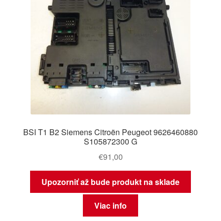
BSI T1 B2 Siemens Citroën Peugeot 9626460880
S105872300 G
€
91,00
Upozorniť až bude produkt na sklade
Viac info