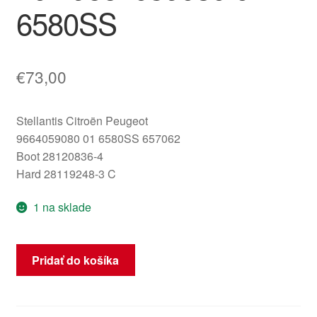
6580SS
€
73,00
Stellantis Citroën Peugeot
9664059080 01 6580SS 657062
Boot 28120836-4
Hard 28119248-3 C
1 na sklade
množstvo
Pridať do košíka
BSI04EV
K04-
00