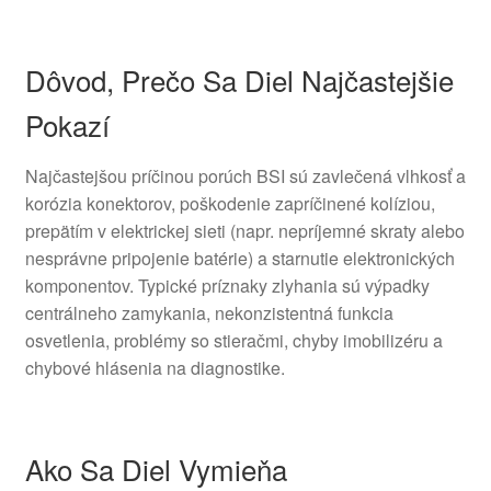
Dôvod, Prečo Sa Diel Najčastejšie
Pokazí
Najčastejšou príčinou porúch BSI sú zavlečená vlhkosť a
korózia konektorov, poškodenie zapríčinené kolíziou,
prepätím v elektrickej sieti (napr. nepríjemné skraty alebo
nesprávne pripojenie batérie) a starnutie elektronických
komponentov. Typické príznaky zlyhania sú výpadky
centrálneho zamykania, nekonzistentná funkcia
osvetlenia, problémy so stieračmi, chyby imobilizéru a
chybové hlásenia na diagnostike.
Ako Sa Diel Vymieňa