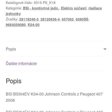
Modul
Katalógové číslo:
9315-P6_K18
Kategórie:
BSI - komfortné jedn.
,
Elektro súčasti
,
riadiace
BSI
jednotky
Peugeot
Značky:
28119248-3
,
28120836-4
,
657062
,
6580SS
,
407
9664059080
,
K04-00
9664059080
01
6580SS
Popis
Ďalšie informácie
Popis
BSI BSI04EV K04-00 Johnson Controls z Peugeot 407
2008