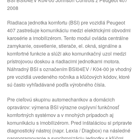
BSI BSI04EV K04-00 Johnson Controls z Peugeot 407
2008
Riadiaca jednotka komfortu (BSI) pre vozidlá Peugeot
407 zastrešuje komunikáciu medzi elektrickými obvodmi
karosérie a imobilizérom. Tento modul ovláda centrálne
zamykanie, osvetlenie, stierače, el. okná, signálne a
komfortné funkcie a slúži ako komunikačný uzol medzi
prístrojovou doskou a riadiacimi jednotkami motora.
Náhradný BSI s označením BSI04EV / K04-00 je vhodný
pre vozidlá uvedeného ročníka a kľúčových kódov, ktoré
sú často vyhľadávané podľa výrobného čísla.
Pre cieľovú skupinu automechanikov a domácich
opravárov: výmena BSI výrazne ovplyvní funkčnosť
komfortných systémov a v mnohých prípadoch aj
komunikáciu s imobilizérom. Pred inštaláciou si pripravte
diagnostický nástroj (napr. Lexia / Diagbox) na následné
naprogramovanie a synchronizáciu jednotky s kľúčmi