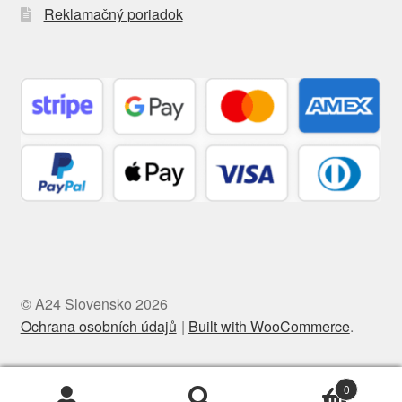
Reklamačný poriadok
© A24 Slovensko 2026
Ochrana osobních údajů
Built with WooCommerce
.
0
Hľadať:
Vyhľadávanie