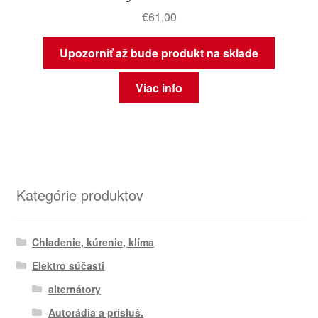
€
61,00
Upozorniť až bude produkt na sklade
Viac info
Kategórie produktov
Chladenie, kúrenie, klíma
Elektro súčasti
alternátory
Autorádia a prísluš.