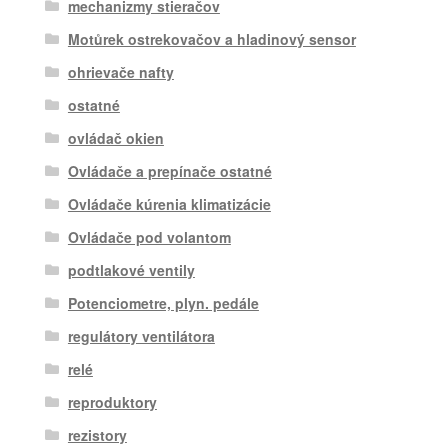
mechanizmy stieračov
Motůrek ostrekovačov a hladinový sensor
ohrievače nafty
ostatné
ovládač okien
Ovládače a prepínače ostatné
Ovládače kúrenia klimatizácie
Ovládače pod volantom
podtlakové ventily
Potenciometre, plyn. pedále
regulátory ventilátora
relé
reproduktory
rezistory