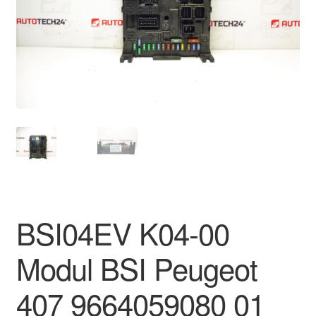
O nás
Obchodné podmienky
Ochrana osobních údajů
Platby
Pokladňa
Reklamace
BSI04EV K04-00
Reklamačný poriadok
Modul BSI Peugeot
407 9664059080 01