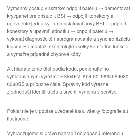
Výmenný postup v skratke: odpojiť batériu → demontovať
kryt/panel pre prístup k BSI → odpojiť konektory a
upevnenie jednotky → nainštalovať nový BSI → pripojiť
konektory a upevniť jednotku → pripojiť batériu →
vykonať diagnostické naprogramovanie a synchronizáciu
kľúčov. Po montáži skontrolujte všetky komfortné funkcie
a vymažte prípadné chybové kódy.
Ak hľadáte tento diel podľa kódu, pomenujte ho
vyhľadávanými výrazmi: BSI04EV, K04-00, 9664059080,
6580SS a príbuzné čísla. Správny kód výrazne
zjednoduší identifikáciu a urýchli výmenu v servise.
Pokiaľ nie je v popise uvedené inak, všetky fotografie sú
ilustračné.
Vyhradzujeme si právo nahradiť objednanú referenciu