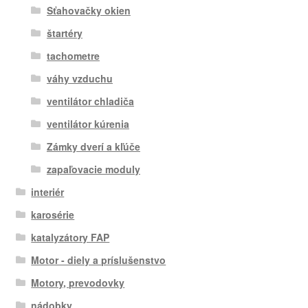
Sťahovačky okien
štartéry
tachometre
váhy vzduchu
ventilátor chladiča
ventilátor kúrenia
Zámky dverí a kľúče
zapaľovacie moduly
interiér
karosérie
katalyzátory FAP
Motor - diely a príslušenstvo
Motory, prevodovky
nádobky