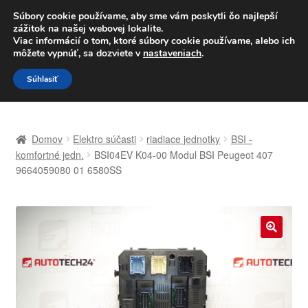
DOPRAVA od 6 EUR
Súbory cookie používame, aby sme vám poskytli čo najlepší
zážitok na našej webovej lokalite.
Po–Pi 09:00–16:00
233 221 276
Viac informácií o tom, ktoré súbory cookie používame, alebo ich
môžete vypnúť, sa dozviete v
nastaveniach
.
Preskočiť
Preskočiť
Menu
Súhlasiť
na
na
navigáciu
obsah
Domovská stránka
Domov
Elektro súčasti
riadiace jednotky
BSI -
Celosvetová preprava
komfortné jedn.
BSI04EV K04-00 Modul BSI Peugeot 407
9664059080 01 6580SS
Doprava
Kontakt
🔍
Košík
Môj účet