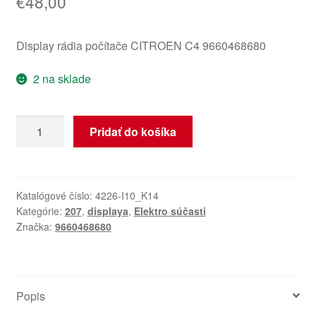
€
48,00
Display rádia počítače CITROEN C4 9660468680
2 na sklade
množstvo
Pridať do košíka
Displej
rádia
počítača
Citroën
Katalógové číslo:
4226-I10_K14
Kategórie:
207
,
displaya
,
Elektro súčasti
C4
Značka:
9660468680
9660468680
Popis