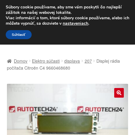
DOPRAVA od 6 EUR
Súbory cookie používame, aby sme vám poskytli čo najlepší
zážitok na našej webovej lokalite.
Po–Pi 09:00–16:00
233 221 276
Viac informácií o tom, ktoré súbory cookie používame, alebo ich
môžete vypnúť, sa dozviete v
nastaveniach
.
Preskočiť
Preskočiť
Menu
Súhlasiť
na
na
navigáciu
obsah
Domovská stránka
Domov
Elektro súčasti
displaya
207
Displej rádia
Celosvetová preprava
počítača Citroën C4 9660468680
Doprava
Kontakt
🔍
Košík
Môj účet