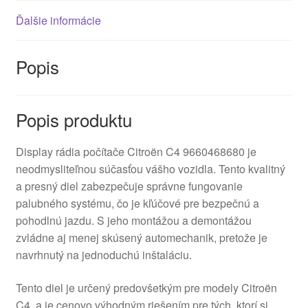
Ďalšie informácie
Popis
Popis produktu
Display rádia počítače Citroën C4 9660468680 je
neodmysliteľnou súčasťou vášho vozidla. Tento kvalitný
a presný diel zabezpečuje správne fungovanie
palubného systému, čo je kľúčové pre bezpečnú a
pohodlnú jazdu. S jeho montážou a demontážou
zvládne aj menej skúsený automechanik, pretože je
navrhnutý na jednoduchú inštaláciu.
Tento diel je určený predovšetkým pre modely Citroën
C4, a je cenovo výhodným riešením pre tých, ktorí si