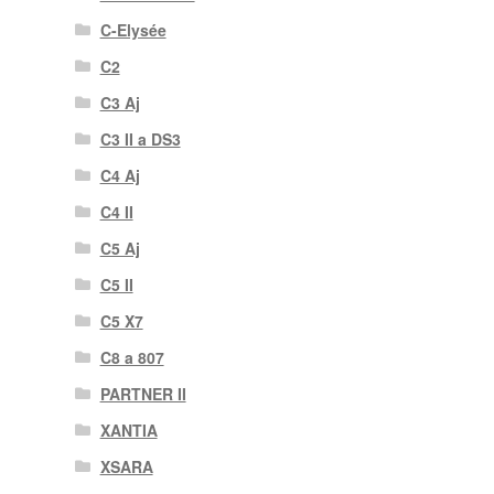
C-Elysée
C2
C3 Aj
C3 II a DS3
C4 Aj
C4 II
C5 Aj
C5 II
C5 X7
C8 a 807
PARTNER II
XANTIA
XSARA