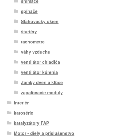
snímače
spínače
Sťahovačky okien
štartéry
tachometre
váhy vzduchu
ventilátor chladiča
ventilátor kúrenia
Zámky dverí a kľúče
zapaľovacie moduly
interiér
karosérie
katalyzátory FAP
Motor - diely a príslušenstvo