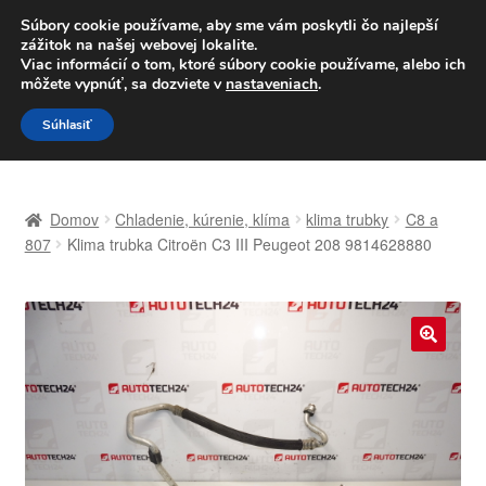
DOPRAVA od 6 EUR
Súbory cookie používame, aby sme vám poskytli čo najlepší
zážitok na našej webovej lokalite.
Po–Pi 09:00–16:00
233 221 276
Viac informácií o tom, ktoré súbory cookie používame, alebo ich
môžete vypnúť, sa dozviete v
nastaveniach
.
Preskočiť
Preskočiť
Menu
Súhlasiť
na
na
navigáciu
obsah
Domovská stránka
Domov
Chladenie, kúrenie, klíma
klima trubky
C8 a
Celosvetová preprava
807
Klima trubka Citroën C3 III Peugeot 208 9814628880
Doprava
Kontakt
🔍
Košík
Môj účet