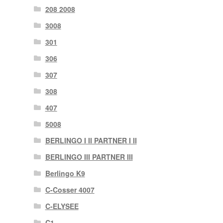
208 2008
3008
301
306
307
308
407
5008
BERLINGO I II PARTNER I II
BERLINGO III PARTNER III
Berlingo K9
C-Cosser 4007
C-ELYSEE
C1