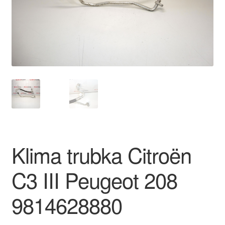
O nás
Obchodné podmienky
Ochrana osobních údajů
Platby
Pokladňa
Klima trubka Citroën
Reklamace
C3 III Peugeot 208
Reklamačný poriadok
9814628880