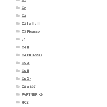
C2
C3
C3 I a II a III
C3 Picasso
c4
C4 II
C4 PICASSO
C5 Aj
C5 II
C5 X7
C8 a 807
PARTNER K9
RCZ