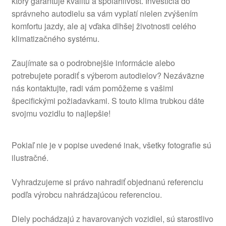
ktorý garantuje kvalitu a spoľahlivosť. Investícia do
správneho autodielu sa vám vyplatí nielen zvýšením
komfortu jazdy, ale aj vďaka dlhšej životnosti celého
klimatizačného systému.
Zaujímate sa o podrobnejšie informácie alebo
potrebujete poradiť s výberom autodielov? Nezáväzne
nás kontaktujte, radi vám pomôžeme s vašimi
špecifickými požiadavkami. S touto klima trubkou dáte
svojmu vozidlu to najlepšie!
Pokiaľ nie je v popise uvedené inak, všetky fotografie sú
ilustračné.
Vyhradzujeme si právo nahradiť objednanú referenciu
podľa výrobcu nahrádzajúcou referenciou.
Diely pochádzajú z havarovaných vozidiel, sú starostlivo