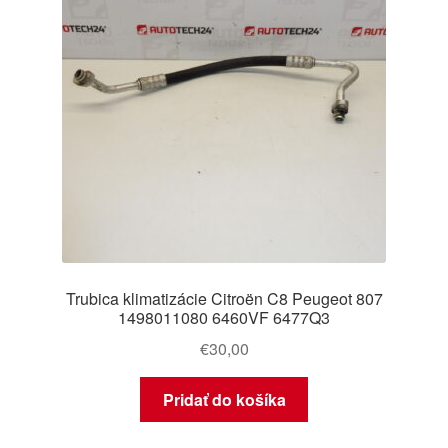
Trubica klimatizácie Citroën C8 Peugeot 807
1498011080 6460VF 6477Q3
€
30,00
Pridať do košíka