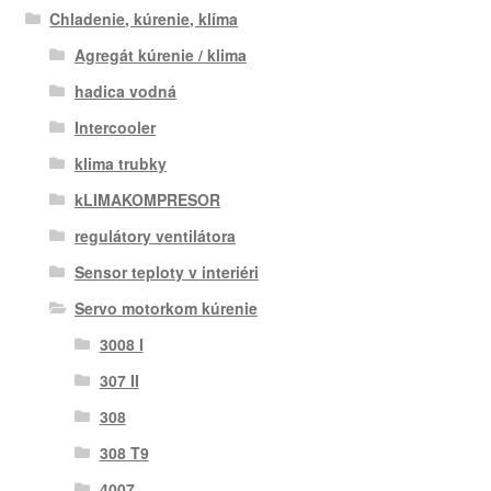
Chladenie, kúrenie, klíma
Agregát kúrenie / klima
hadica vodná
Intercooler
klima trubky
kLIMAKOMPRESOR
regulátory ventilátora
Sensor teploty v interiéri
Servo motorkom kúrenie
3008 I
307 II
308
308 T9
4007