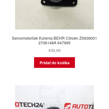
Servomotorček Kúrenia BEHR Citroën Z5509001
2706148A 647995
€
30,00
Pridať do košíka