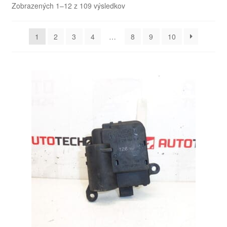
Zoradené
Zobrazených 1–12 z 109 výsledkov
podľa
O nás
najnovších
1
2
3
4
…
8
9
10
Obchodné podmienky
Ochrana osobních údajů
Platby
Pokladňa
Reklamace
Reklamačný poriadok