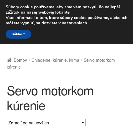
DOPRAVA od 6 EUR
Súbory cookie používame, aby sme vám poskytli čo najlepší
zážitok na našej webovej lokalite.
Po–Pi 09:00–16:00
233 221 276
Viac informácií o tom, ktoré súbory cookie používame, alebo ich
môžete vypnúť, sa dozviete v
nastaveniach
.
Preskočiť
Preskočiť
Menu
Súhlasiť
na
na
navigáciu
obsah
Domovská stránka
Domov
Chladenie, kúrenie, klíma
Servo motorkom
Celosvetová preprava
kúrenie
Doprava
Servo motorkom
Kontakt
kúrenie
Košík
Môj účet