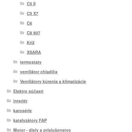
C5 II
C5 X7
C6
C8 807
Kríž
XSARA
termostaty
ventilátor chladiča
Ventilátory kúrenia a klimatizácie
Elektro súčasti
interiér
karosérie
katalyzátory FAP
Motor - diely a príslušenstvo