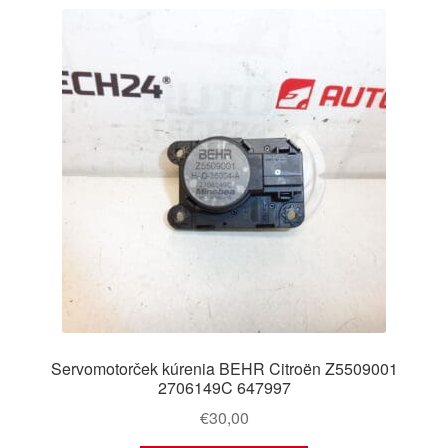
Servomotorček kúrenia BEHR Citroën Z5509001
2706149C 647997
€
30,00