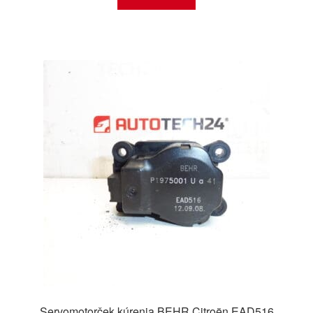
Servomotorček kúrenia BEHR Citroën EAD516