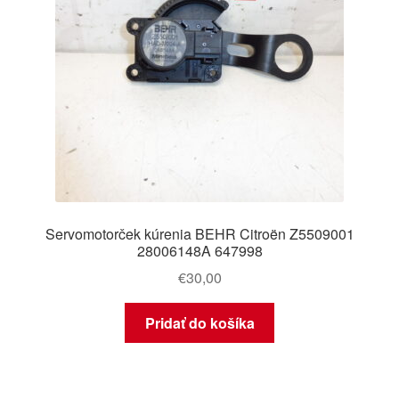
Servomotorček kúrenia BEHR Citroën Z5509001
28006148A 647998
€
30,00
Pridať do košíka