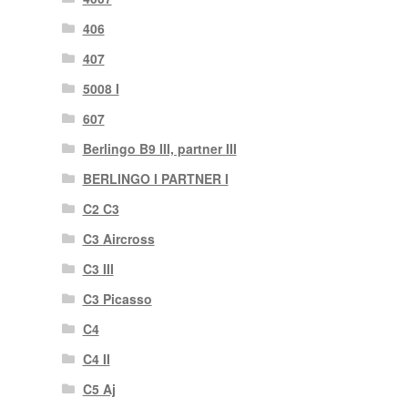
406
407
5008 I
607
Berlingo B9 III, partner III
BERLINGO I PARTNER I
C2 C3
C3 Aircross
C3 III
C3 Picasso
C4
C4 II
C5 Aj