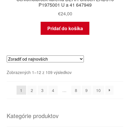
P1975001 U a 41 647949
€
24,00
Pridať do košíka
Zoradené
Zobrazených 1–12 z 109 výsledkov
podľa
najnovších
1
2
3
4
…
8
9
10
Kategórie produktov