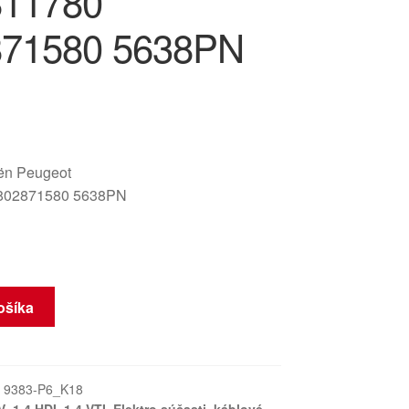
811780
871580 5638PN
oën Peugeot
802871580 5638PN
ošíka
:
9383-P6_K18