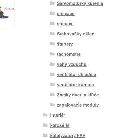
Servomotůrky kúrenie
snímače
spínače
Sťahovačky okien
štartéry
tachometre
váhy vzduchu
ventilátor chladiča
ventilátor kúrenia
Zámky dverí a kľúče
zapaľovacie moduly
interiér
karosérie
katalyzátory FAP