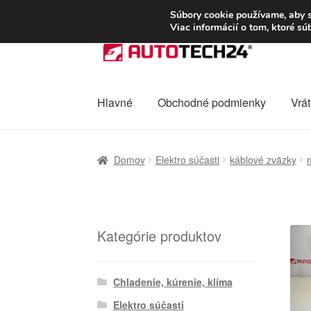
DOPRAVA od 6 EUR
Súbory cookie používame, aby s
Viac informácií o tom, ktoré s
Preskočiť
Preskočiť
na
na
navigáciu
obsah
Hlavné
Obchodné podmienky
Vrát
Domovská stránka
Celosvetová preprava
D
Domov
Elektro súčasti
káblové zväzky
Ochrana osobních údajů
Platby
Pokladňa
Kategórie produktov
Chladenie, kúrenie, klíma
Elektro súčasti