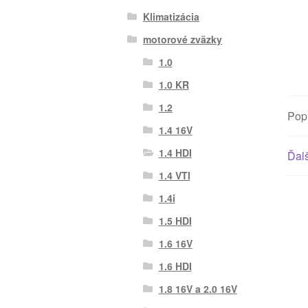
Klimatizácia
motorové zväzky
1.0
1.0 KR
1.2
Pop
1.4 16V
1.4 HDI
Ďalš
1.4 VTI
1.4i
1.5 HDI
1.6 16V
1.6 HDI
1.8 16V a 2.0 16V