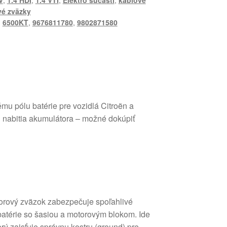
V
,
1.4 HDI
,
1.4 VTI
,
Elektro súčasti
,
káblové
é zväzky
,
6500KT
,
9676811780
,
9802871580
u pólu batérie pre vozidlá Citroën a
 nabitia akumulátora – možné dokúpiť
rový zväzok zabezpečuje spoľahlivé
atérie so šasiou a motorovým blokom. Ide
orý zaisťuje správnu kostru (ground) pre