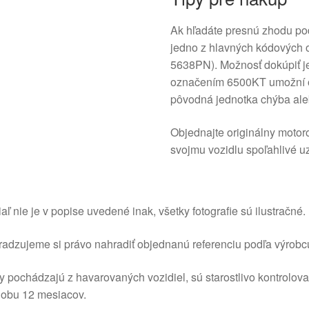
Ak hľadáte presnú zhodu podľ
jedno z hlavných kódových 
5638PN). Možnosť dokúpiť j
označením 6500KT umožní o
pôvodná jednotka chýba ale
Objednajte originálny motor
svojmu vozidlu spoľahlivé 
aľ nie je v popise uvedené inak, všetky fotografie sú ilustračné.
adzujeme si právo nahradiť objednanú referenciu podľa výrobc
y pochádzajú z havarovaných vozidiel, sú starostlivo kontrolov
dobu 12 mesiacov.