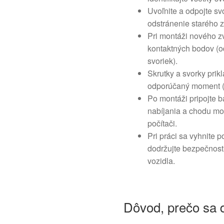
Uvoľnite a odpojte sv
odstránenie starého 
Pri montáži nového zv
kontaktných bodov (od
svoriek).
Skrutky a svorky prik
odporúčaný moment (a
Po montáži pripojte ba
nabíjania a chodu mo
počítači.
Pri práci sa vyhnite 
dodržujte bezpečnost
vozidla.
Dôvod, prečo sa d