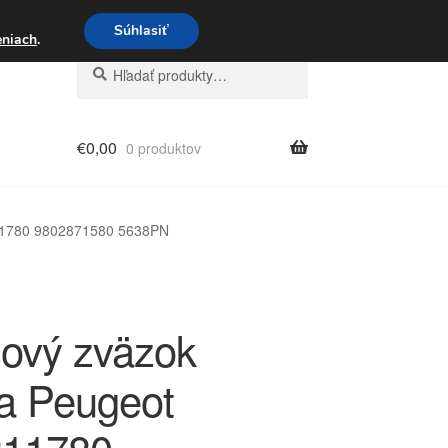
3 221 276
Súhlasiť
eniach
.
Hľadať:
Vyhľadávanie
€
0,00
0 produktov
11780 9802871580 5638PN
ový zväzok
a Peugeot