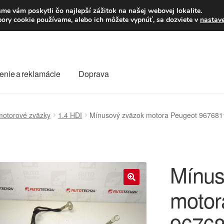
Po–Pi 09:00–16:00
23
me vám poskytli čo najlepší zážitok na našej webovej lokalite.
úbory cookie používame, alebo ich môžete vypnúť, sa dozviete v
nastav
enie a reklamácie
Doprava
oprava
Kontakt
Košík
Môj účet
O nás
Obchodné podmienky
motorové zväzky
1.4 HDI
Mínusový zväzok motora Peugeot 96768
Reklamace
Reklamačný poriadok
Mínus
motor
🔍