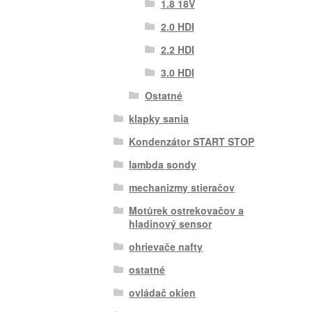
1.8 18V
2.0 HDI
2.2 HDI
3.0 HDI
Ostatné
klapky sania
Kondenzátor START STOP
lambda sondy
mechanizmy stieračov
Motůrek ostrekovačov a
hladinový sensor
ohrievače nafty
ostatné
ovládač okien