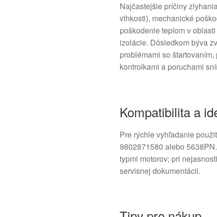
Najčastejšie príčiny zlyhani
vlhkosti), mechanické poškod
poškodenie teplom v oblast
izolácie. Dôsledkom býva zv
problémami so štartovaním, 
kontrolkami a poruchami sn
Kompatibilita a id
Pre rýchle vyhľadanie použ
9802871580 alebo 5638PN. 
typmi motorov; pri nejasnos
servisnej dokumentácii.
Tipy pre nákup