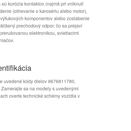
a sú korózia kontaktov (najmä pri vniknutí
enie (otrievanie o karosériu alebo motor),
i výfukových komponentov alebo zoslabenie
äčšený prechodový odpor, čo sa prejaví
prerušovanou elektronikou, svietiacimi
ímačov.
entifikácia
ite uvedené kódy dielov 9676811780,
Zamerajte sa na modely s uvedenými
tiach overte technické schémy vozidla v