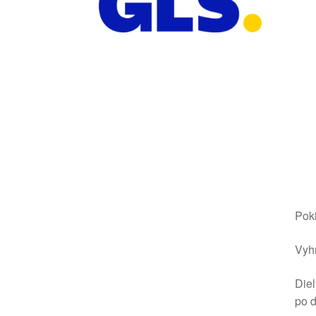
Poki
Vyhr
Diel
po 