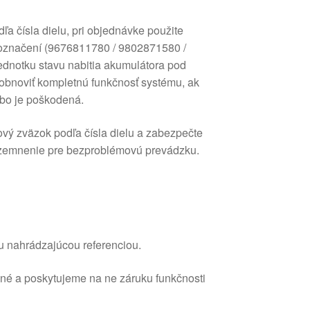
a čísla dielu, pri objednávke použite
označení (9676811780 / 9802871580 /
ednotku stavu nabitia akumulátora pod
bnoviť kompletnú funkčnosť systému, ak
bo je poškodená.
ový zväzok podľa čísla dielu a zabezpečte
uzemnenie pre bezproblémovú prevádzku.
u nahrádzajúcou referenciou.
ané a poskytujeme na ne záruku funkčnosti