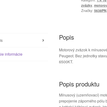
Kategórií:
1.4 16
9676811780
zväzky
,
motorov
9802871580
Značky:
5638PN
5638PN
Popis
is
Motorový zväzok k mínusovém
ie informácie
Peugeot. Bez jednotky stavu
6500KT.
Popis produktu
Mínusový (uzemňovací) moto
prepojenie záporného pólu b
o kritický káblový zväzok, kt