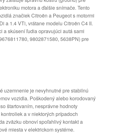
 elektroniku motora a ďalšie snímače. Tento
vozidlá značiek Citroën a Peugeot s motormi
Di a 1.4 VTi, vrátane modelu Citroën C4 II.
i a skúsení ľudia opravujúci autá sami
lu (9676811780, 9802871580, 5638PN) pre
né uzemnenie je nevyhnutné pre stabilnú
témov vozidla. Poškodený alebo korodovaný
so štartovaním, nesprávne hodnoty
kontroliek a v niektorých prípadoch
da zväzku obnoví spoľahlivý kontakt a
ové miesta v elektrickom systéme.