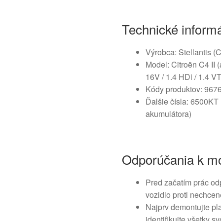
Technické inform
Výrobca: Stellantis (
Model: Citroën C4 II
16V / 1.4 HDi / 1.4 VT
Kódy produktov: 96
Ďalšie čísla: 6500KT
akumulátora)
Odporúčania k mo
Pred začatím prác od
vozidlo proti nechce
Najprv demontujte pla
identifikujte všetky s