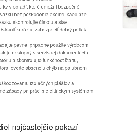
orky v poradí, ktoré umožní bezpečné
zväzku bez poškodenia okolitéj kabeláže.
äzku skontrolujte čistotu a stav
strániť koróziu, zabezpečiť dobrý prítlak
ladajte pevne, prípadne použite výrobcom
k je dostupný v servisnej dokumentácii).
tériu a skontrolujte funkčnosť štartu,
tora; overte absenciu chýb na palubnom
poškodzovaniu izolačných plášťov a
né zásady pri práci s elektrickým systémom
iel najčastejšie pokazí