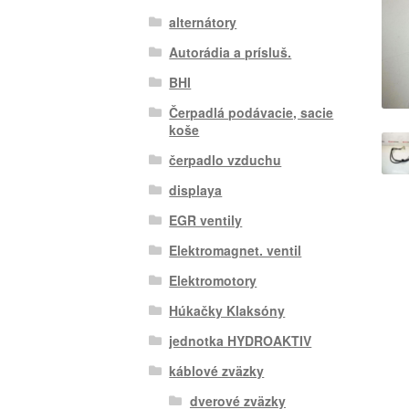
alternátory
Autorádia a prísluš.
BHI
Čerpadlá podávacie, sacie
koše
čerpadlo vzduchu
displaya
EGR ventily
Elektromagnet. ventil
Elektromotory
Húkačky Klaksóny
jednotka HYDROAKTIV
káblové zväzky
dverové zväzky