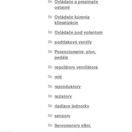
Ovládače a prepínače
ostatné
Ovládače kúrenia
klimatizácie
Ovládače pod volantom
podtlakové ventily
Potenciometre, plyn.
pedále
regulátory ventilátora
relé
reproduktory
rezistory
riadiace jednotky
senzory
Servomotory elktr.