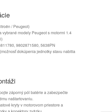
ácie
Citroën / Peugeot)
 (a vybrané modely Peugeot s motormi 1.4
i)
76811780, 9802871580, 5638PN
 (možnosť dokúpenia jednotky stavu nabitia
ntáži
pojte záporný pól batérie a zabezpečte
nému naštartovaniu.
stové kryty v motorovom priestore a
vorky a konektory zväzku.