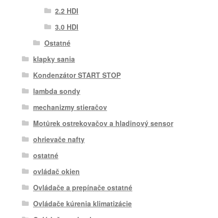
2.2 HDI
3.0 HDI
Ostatné
klapky sania
Kondenzátor START STOP
lambda sondy
mechanizmy stieračov
Motůrek ostrekovačov a hladinový sensor
ohrievače nafty
ostatné
ovládač okien
Ovládače a prepínače ostatné
Ovládače kúrenia klimatizácie