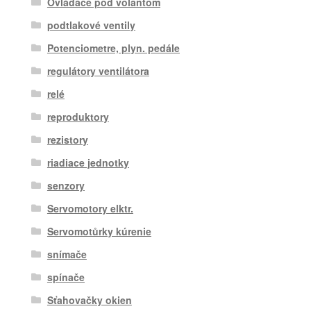
Ovládače pod volantom
podtlakové ventily
Potenciometre, plyn. pedále
regulátory ventilátora
relé
reproduktory
rezistory
riadiace jednotky
senzory
Servomotory elktr.
Servomotůrky kúrenie
snímače
spínače
Sťahovačky okien