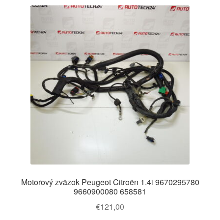
Motorový zväzok Peugeot Citroën 1.4i 9670295780
9660900080 658581
€
121,00