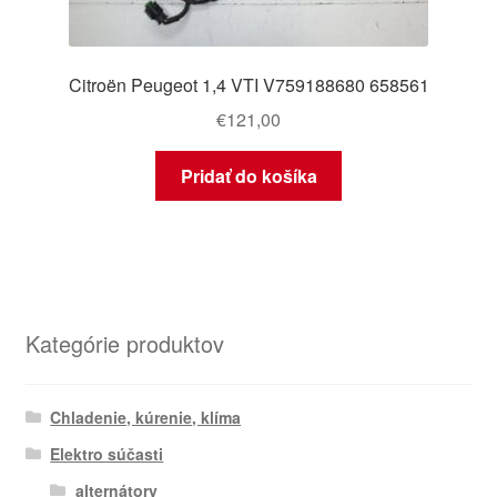
Citroën Peugeot 1,4 VTI V759188680 658561
€
121,00
Pridať do košíka
Kategórie produktov
Chladenie, kúrenie, klíma
Elektro súčasti
alternátory