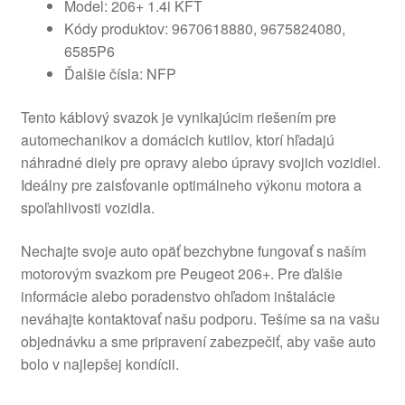
Model: 206+ 1.4i KFT
Kódy produktov: 9670618880, 9675824080,
6585P6
Ďalšie čísla: NFP
Tento káblový svazok je vynikajúcim riešením pre
automechanikov a domácich kutilov, ktorí hľadajú
náhradné diely pre opravy alebo úpravy svojich vozidiel.
Ideálny pre zaisťovanie optimálneho výkonu motora a
spoľahlivosti vozidla.
Nechajte svoje auto opäť bezchybne fungovať s naším
motorovým svazkom pre Peugeot 206+. Pre ďalšie
informácie alebo poradenstvo ohľadom inštalácie
neváhajte kontaktovať našu podporu. Tešíme sa na vašu
objednávku a sme pripravení zabezpečiť, aby vaše auto
bolo v najlepšej kondícii.