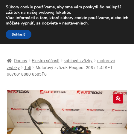
DOPRAVA od 6 EUR
Súbory cookie používame, aby sme vám poskytli čo najlepší
zážitok na našej webovej lokalite.
Po–Pi 09:00–16:00
233 221 276
Viac informácií o tom, ktoré súbory cookie používame, alebo ich
môžete vypnúť, sa dozviete v
nastaveniach
.
Preskočiť
Preskočiť
Menu
Súhlasiť
na
na
navigáciu
obsah
Domovská stránka
Domov
Elektro súčasti
káblové zväzky
motorové
Celosvetová preprava
zväzky
1.4i
Motorový zväzok Peugeot 206+ 1.4i KFT
9670618880 6585P6
Doprava
Kontakt
🔍
Košík
Môj účet