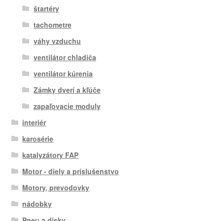
štartéry
tachometre
váhy vzduchu
ventilátor chladiča
ventilátor kúrenia
Zámky dverí a kľúče
zapaľovacie moduly
interiér
karosérie
katalyzátory FAP
Motor - diely a príslušenstvo
Motory, prevodovky
nádobky
Pneu a disky