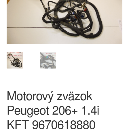
O nás
Obchodné podmienky
Ochrana osobních údajů
Platby
Pokladňa
Reklamace
Motorový zväzok
Reklamačný poriadok
Peugeot 206+ 1.4i
KFT 9670618880