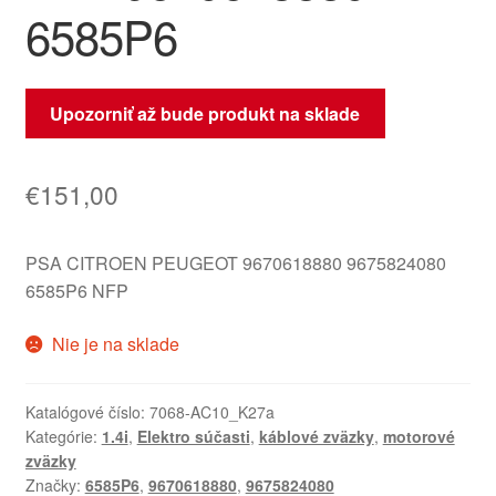
6585P6
Upozorniť až bude produkt na sklade
€
151,00
PSA CITROEN PEUGEOT 9670618880 9675824080
6585P6 NFP
Nie je na sklade
Katalógové číslo:
7068-AC10_K27a
Kategórie:
1.4i
,
Elektro súčasti
,
káblové zväzky
,
motorové
zväzky
Značky:
6585P6
,
9670618880
,
9675824080