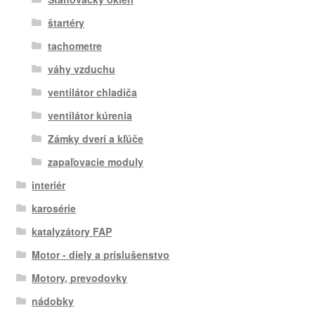
štartéry
tachometre
váhy vzduchu
ventilátor chladiča
ventilátor kúrenia
Zámky dverí a kľúče
zapaľovacie moduly
interiér
karosérie
katalyzátory FAP
Motor - diely a príslušenstvo
Motory, prevodovky
nádobky