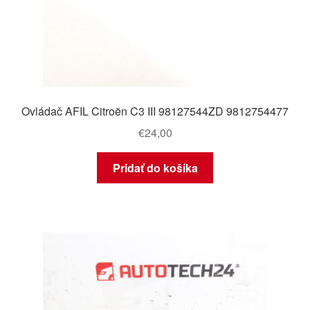
Ovládač AFIL Citroën C3 III 98127544ZD 9812754477
€
24,00
Pridať do košíka