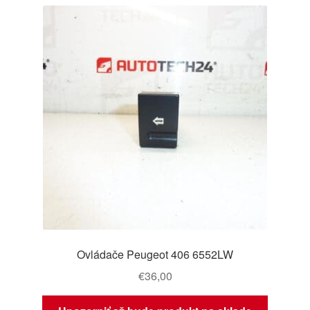
najnovších
O nás
Obchodné podmienky
Ochrana osobních údajů
Platby
Pokladňa
Reklamace
Reklamačný poriadok
Ovládače Peugeot 406 6552LW
€
36,00