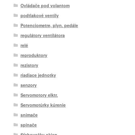
Ovládače pod volantom
podtlakové ventily
Potenciometre, plyn. pedále
regulátory ventilátora
relé
reproduktory
rezistory
riadiace jednotky
senzory
Servomotory elktr.
Servomotůrky kúrenie
snímače
spínače
Sťahovačky okien