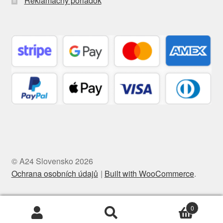
Reklamačný poriadok
© A24 Slovensko 2026
Ochrana osobních údajů
Built with WooCommerce
.
0
Hľadať:
Vyhľadávanie