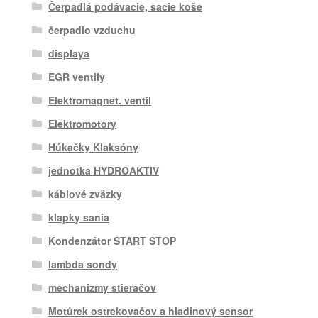
Čerpadlá podávacie, sacie koše
čerpadlo vzduchu
displaya
EGR ventily
Elektromagnet. ventil
Elektromotory
Húkačky Klaksóny
jednotka HYDROAKTIV
káblové zväzky
klapky sania
Kondenzátor START STOP
lambda sondy
mechanizmy stieračov
Motůrek ostrekovačov a hladinový sensor