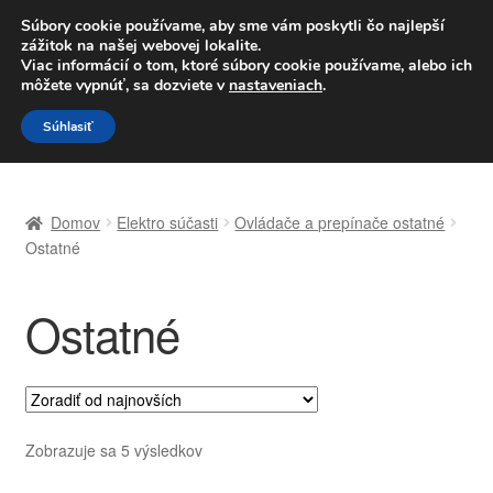
DOPRAVA od 6 EUR
Súbory cookie používame, aby sme vám poskytli čo najlepší
zážitok na našej webovej lokalite.
Po–Pi 09:00–16:00
233 221 276
Viac informácií o tom, ktoré súbory cookie používame, alebo ich
môžete vypnúť, sa dozviete v
nastaveniach
.
Preskočiť
Preskočiť
Menu
Súhlasiť
na
na
navigáciu
obsah
Domovská stránka
Domov
Elektro súčasti
Ovládače a prepínače ostatné
Celosvetová preprava
Ostatné
Doprava
Ostatné
Kontakt
Košík
Zoradené
Zobrazuje sa 5 výsledkov
Môj účet
podľa