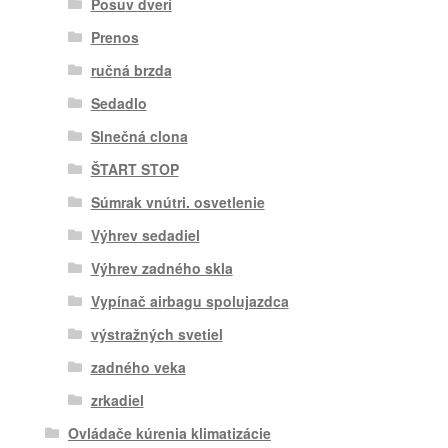
Posuv dverí
Prenos
ručná brzda
Sedadlo
Slnečná clona
ŠTART STOP
Súmrak vnútri. osvetlenie
Výhrev sedadiel
Výhrev zadného skla
Vypínač airbagu spolujazdca
výstražných svetiel
zadného veka
zrkadiel
Ovládače kúrenia klimatizácie