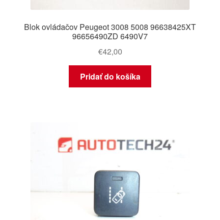
Blok ovládačov Peugeot 3008 5008 96638425XT
96656490ZD 6490V7
€
42,00
Pridať do košíka