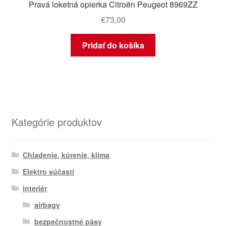
Pravá loketná opierka Citroën Peugeot 8969ZZ
€
73,00
Pridať do košíka
Kategórie produktov
Chladenie, kúrenie, klíma
Elektro súčasti
interiér
airbagy
bezpečnostné pásy