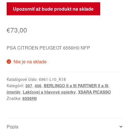
Upozorniť až bude produkt na sklade
€
73,00
PSA CITROEN PEUGEOT 6556H0 NFP
Nie je na sklade
Katalógové číslo:
6961-L10_K18
Kategórií:
307
,
406
,
BERLINGO II a III PARTNER II a III
,
interiér
,
Lakťovej a hlavové opierky
,
XSARA PICASSO
Značka:
6556H0
Popis