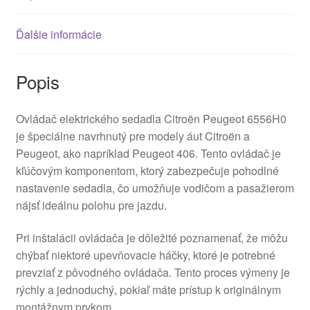
Ďalšie informácie
Popis
Ovládač elektrického sedadla Citroën Peugeot 6556H0
je špeciálne navrhnutý pre modely áut Citroën a
Peugeot, ako napríklad Peugeot 406. Tento ovládač je
kľúčovým komponentom, ktorý zabezpečuje pohodlné
nastavenie sedadla, čo umožňuje vodičom a pasažierom
nájsť ideálnu polohu pre jazdu.
Pri inštalácii ovládača je dôležité poznamenať, že môžu
chýbať niektoré upevňovacie háčky, ktoré je potrebné
prevziať z pôvodného ovládača. Tento proces výmeny je
rýchly a jednoduchý, pokiaľ máte prístup k originálnym
montážnym prvkom.