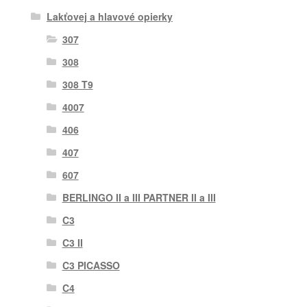
Lakťovej a hlavové opierky
307
308
308 T9
4007
406
407
607
BERLINGO II a III PARTNER II a III
C3
C3 II
C3 PICASSO
C4