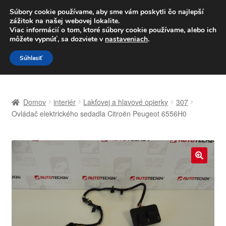
DOPRAVA od 6 EUR
Súbory cookie používame, aby sme vám poskytli čo najlepší
zážitok na našej webovej lokalite.
Po–Pi 09:00–16:00
233 221 276
Viac informácií o tom, ktoré súbory cookie používame, alebo ich
môžete vypnúť, sa dozviete v
nastaveniach
.
Preskočiť
Preskočiť
Menu
Súhlasiť
na
na
navigáciu
obsah
Domovská stránka
Domov
interiér
Lakťovej a hlavové opierky
307
Celosvetová preprava
Ovládač elektrického sedadla Citroën Peugeot 6556H0
Doprava
Kontakt
🔍
Košík
Môj účet