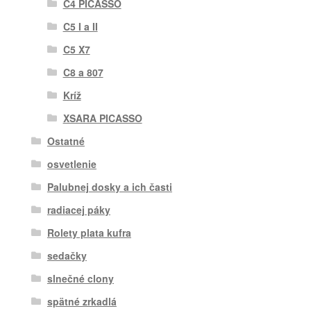
C4 PICASSO
C5 I a II
C5 X7
C8 a 807
Kríž
XSARA PICASSO
Ostatné
osvetlenie
Palubnej dosky a ich časti
radiacej páky
Rolety plata kufra
sedačky
slnečné clony
spätné zrkadlá