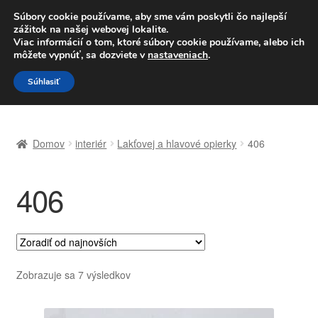
DOPRAVA od 6 EUR
Súbory cookie používame, aby sme vám poskytli čo najlepší
zážitok na našej webovej lokalite.
Po–Pi 09:00–16:00
233 221 276
Viac informácií o tom, ktoré súbory cookie používame, alebo ich
môžete vypnúť, sa dozviete v
nastaveniach
.
Preskočiť
Preskočiť
Menu
Súhlasiť
na
na
navigáciu
obsah
Domovská stránka
Domov
interiér
Lakťovej a hlavové opierky
406
Celosvetová preprava
406
Doprava
Kontakt
Košík
Zoradené
Zobrazuje sa 7 výsledkov
podľa
Môj účet
najnovších