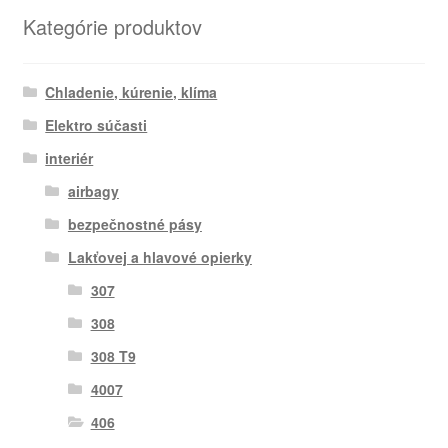
najnovších
Kategórie produktov
Chladenie, kúrenie, klíma
Elektro súčasti
interiér
airbagy
bezpečnostné pásy
Lakťovej a hlavové opierky
307
308
308 T9
4007
406