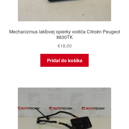
Mechanizmus lakťovej opierky vodiča Citroën Peugeot
8830TK
€
18,00
Pridať do košíka