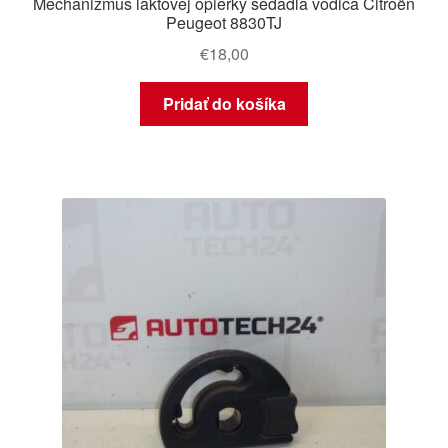
Mechanizmus lakťovej opierky sedadla vodiča Citroën
Peugeot 8830TJ
€
18,00
Pridať do košíka