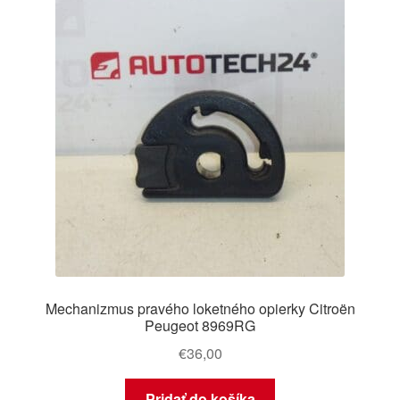
O nás
Obchodné podmienky
Ochrana osobních údajů
Platby
Pokladňa
Reklamace
Mechanizmus pravého loketného opierky Citroën
Reklamačný poriadok
Peugeot 8969RG
€
36,00
Pridať do košíka