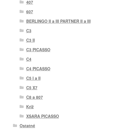
407
607
BERLINGO II a III PARTNER II a III
C3
C3 II
C3 PICASSO
C4
C4 PICASSO
C5 I a II
C5 X7
C8 a 807
Kríž
XSARA PICASSO
Ostatné