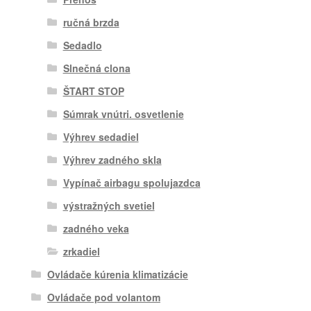
ručná brzda
Sedadlo
Slnečná clona
ŠTART STOP
Súmrak vnútri. osvetlenie
Výhrev sedadiel
Výhrev zadného skla
Vypínač airbagu spolujazdca
výstražných svetiel
zadného veka
zrkadiel
Ovládače kúrenia klimatizácie
Ovládače pod volantom