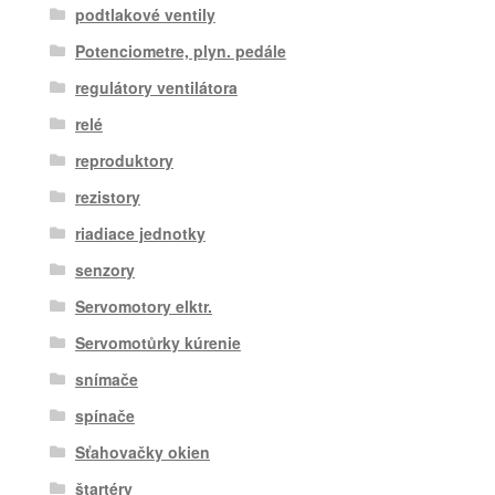
podtlakové ventily
Potenciometre, plyn. pedále
regulátory ventilátora
relé
reproduktory
rezistory
riadiace jednotky
senzory
Servomotory elktr.
Servomotůrky kúrenie
snímače
spínače
Sťahovačky okien
štartéry