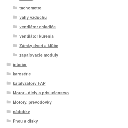
tachometre
váhy vzduchu
ventilátor chladiča
ventilátor kúrenia
Zámky dverí a kľúče
zapaľovacie moduly
interiér
karosérie
katalyzátory FAP
Motor - diely a príslušenstvo
Motory, prevodovky
nádobky
Pneu a disky