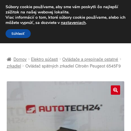
DOPRAVA od 6 EUR
Súbory cookie používame, aby sme vám poskytli čo najlepší
zážitok na našej webovej lokalite.
Po–Pi 09:00–16:00
233 221 276
Viac informácií o tom, ktoré súbory cookie používame, alebo ich
môžete vypnúť, sa dozviete v
nastaveniach
.
Preskočiť
Preskočiť
Menu
Súhlasiť
na
na
navigáciu
obsah
Domovská stránka
Domov
Elektro súčasti
Ovládače a prepínače ostatné
Celosvetová preprava
zrkadiel
Ovládač spätných zrkadiel Citroën Peugeot 6545F9
Doprava
Kontakt
🔍
Košík
Môj účet