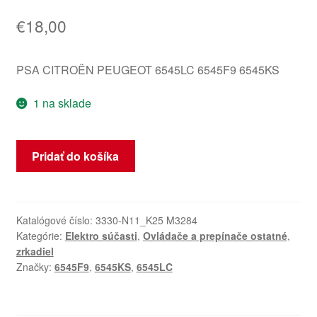
€
18,00
PSA CITROËN PEUGEOT 6545LC 6545F9 6545KS
1 na sklade
množstvo
Pridať do košíka
Ovládač
spätných
zrkadiel
Citroën
Katalógové číslo:
3330-N11_K25 M3284
Kategórie:
Elektro súčasti
,
Ovládače a prepínače ostatné
,
Peugeot
zrkadiel
6545F9
Značky:
6545F9
,
6545KS
,
6545LC