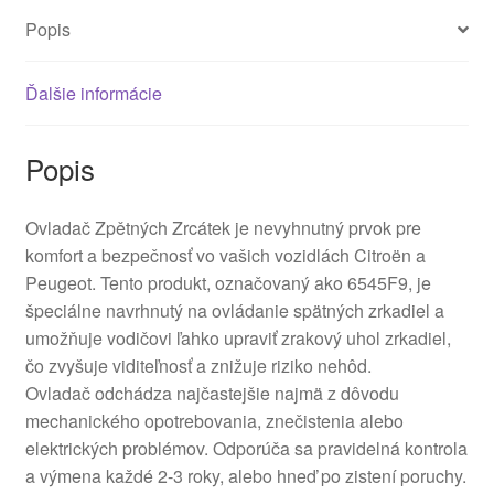
Popis
Ďalšie informácie
Popis
Ovladač Zpětných Zrcátek je nevyhnutný prvok pre
komfort a bezpečnosť vo vašich vozidlách Citroën a
Peugeot. Tento produkt, označovaný ako 6545F9, je
špeciálne navrhnutý na ovládanie spätných zrkadiel a
umožňuje vodičovi ľahko upraviť zrakový uhol zrkadiel,
čo zvyšuje viditeľnosť a znižuje riziko nehôd.
Ovladač odchádza najčastejšie najmä z dôvodu
mechanického opotrebovania, znečistenia alebo
elektrických problémov. Odporúča sa pravidelná kontrola
a výmena každé 2-3 roky, alebo hneď po zistení poruchy.