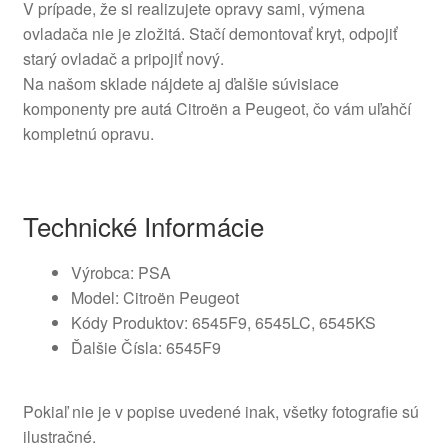
V prípade, že si realizujete opravy sami, výmena
ovladača nie je zložitá. Stačí demontovať kryt, odpojiť
starý ovladač a pripojiť nový.
Na našom sklade nájdete aj ďalšie súvisiace
komponenty pre autá Citroën a Peugeot, čo vám uľahčí
kompletnú opravu.
Technické Informácie
Výrobca: PSA
Model: Citroën Peugeot
Kódy Produktov: 6545F9, 6545LC, 6545KS
Ďalšie Čísla: 6545F9
Pokiaľ nie je v popise uvedené inak, všetky fotografie sú
ilustračné.