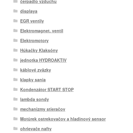
čerpadlo vzduchu
displaya
EGR ventily
Elektromagnet. ventil
Elektromotory
Húkačky Klaksóny
jednotka HYDROAKTIV
káblové zväzky
klapky sania
Kondenzátor START STOP
lambda sondy
mechanizmy stieračov
Motůrek ostrekovačov a hladinový sensor
ohrievače nafty