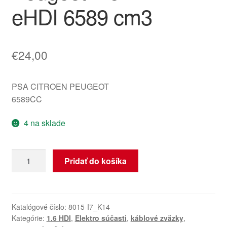
eHDI 6589 cm3
€
24,00
PSA CITROEN PEUGEOT
6589CC
4 na sklade
množstvo
Pridať do košíka
Plusový
zväzok
motora
Citroën
Katalógové číslo:
8015-I7_K14
Kategórie:
1.6 HDI
,
Elektro súčasti
,
káblové zväzky
,
Peugeot