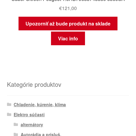
€
121,00
Upozorniť až bude produkt na sklade
Viac info
Kategórie produktov
Chladenie, kúrenie, klíma
Elektro súčasti
alternátory
Autorádia a prísluš.