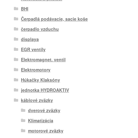
BHI
Čerpadlá podávacie, sacie koše
čerpadlo vzduchu
displaya
EGR ventily
Elektromagnet. ventil
Elektromotory
Húkačky Klaksóny
jednotka HYDROAKTIV
káblové zväzky
dverové zväzky
Klimatizácia
motorové zväzky