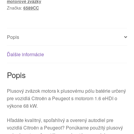
motorové zväzky
1.6
Značka:
6589CC
HDI
i
eHDI
6589
Popis
cm3
Ďalšie informácie
Popis
Plusový zväzok motora k plusovému pólu batérie určený
pre vozidlá Citroën a Peugeot s motorom 1.6 eHDI o
výkone 68 kW.
Hľadáte kvalitný, spoľahlivý a overený autodiel pre
vozidlá Citroën a Peugeot? Ponúkame použitý plusový