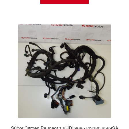
Súbor Citroën Peugeot 1.6HDI 9685743380 6569SA