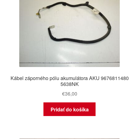
Kábel záporného pólu akumulátora AKU 9676811480
5638NK
€
36,00
Pridať do košíka