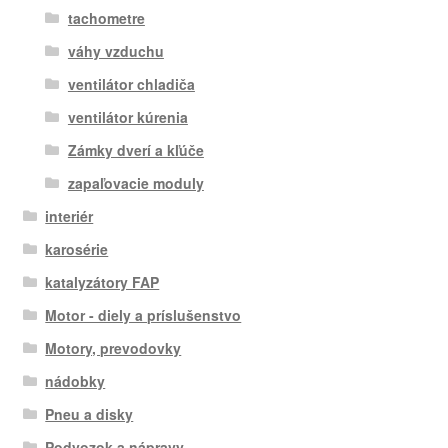
tachometre
váhy vzduchu
ventilátor chladiča
ventilátor kúrenia
Zámky dverí a kľúče
zapaľovacie moduly
interiér
karosérie
katalyzátory FAP
Motor - diely a príslušenstvo
Motory, prevodovky
nádobky
Pneu a disky
Podvozok a nápravy