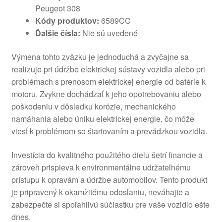
Peugeot 308
Kódy produktov:
6589CC
Ďalšie čísla:
Nie sú uvedené
Výmena tohto zväzku je jednoduchá a zvyčajne sa
realizuje pri údržbe elektrickej sústavy vozidla alebo pri
problémach s prenosom elektrickej energie od batérie k
motoru. Zvykne dochádzať k jeho opotrebovaniu alebo
poškodeniu v dôsledku korózie, mechanického
namáhania alebo úniku elektrickej energie, čo môže
viesť k problémom so štartovaním a prevádzkou vozidla.
Investícia do kvalitného použitého dielu šetrí financie a
zároveň prispieva k environmentálne udržateľnému
prístupu k opravám a údržbe automobilov. Tento produkt
je pripravený k okamžitému odoslaniu, neváhajte a
zabezpečte si spoľahlivú súčiastku pre vaše vozidlo ešte
dnes.