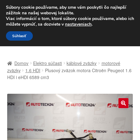
DOPRAVA od 6 EUR
Súbory cookie používame, aby sme vám poskytli čo najlepší
zážitok na našej webovej lokalite.
Po–Pi 09:00–16:00
233 221 276
Viac informácií o tom, ktoré súbory cookie používame, alebo ich
môžete vypnúť, sa dozviete v
nastaveniach
.
Preskočiť
Preskočiť
Menu
Súhlasiť
na
na
navigáciu
obsah
Domovská stránka
Domov
Elektro súčasti
káblové zväzky
motorové
Celosvetová preprava
zväzky
1.6 HDI
Plusový zväzok motora Citroën Peugeot 1.6
HDI i eHDI 6589 cm3
Doprava
Kontakt
🔍
Košík
Môj účet