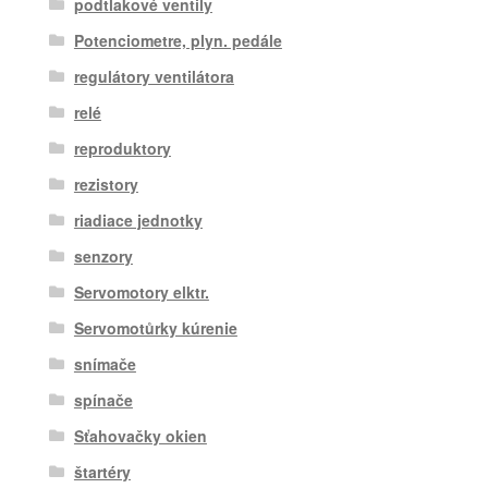
podtlakové ventily
Potenciometre, plyn. pedále
regulátory ventilátora
relé
reproduktory
rezistory
riadiace jednotky
senzory
Servomotory elktr.
Servomotůrky kúrenie
snímače
spínače
Sťahovačky okien
štartéry