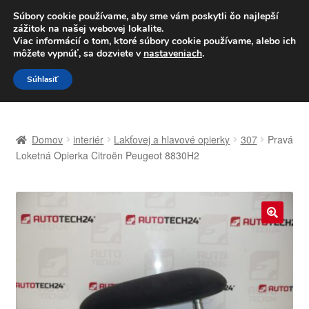
DOPRAVA od 6 EUR
Súbory cookie používame, aby sme vám poskytli čo najlepší
zážitok na našej webovej lokalite.
Po–Pi 09:00–16:00
233 221 276
Viac informácií o tom, ktoré súbory cookie používame, alebo ich
môžete vypnúť, sa dozviete v
nastaveniach
.
Preskočiť
Preskočiť
Menu
Súhlasiť
na
na
navigáciu
obsah
Domovská stránka
Domov
interiér
Lakťovej a hlavové opierky
307
Pravá
Celosvetová preprava
Loketná Opierka Citroën Peugeot 8830H2
Doprava
Kontakt
🔍
Košík
Môj účet