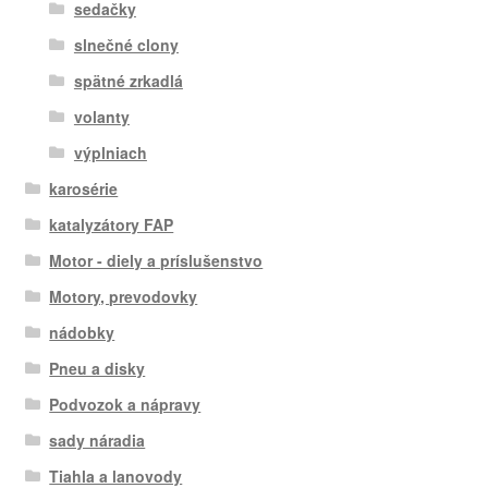
sedačky
slnečné clony
spätné zrkadlá
volanty
výplniach
karosérie
katalyzátory FAP
Motor - diely a príslušenstvo
Motory, prevodovky
nádobky
Pneu a disky
Podvozok a nápravy
sady náradia
Tiahla a lanovody