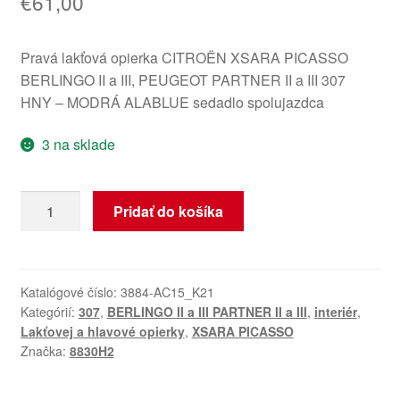
€
61,00
Pravá lakťová opierka CITROËN XSARA PICASSO
BERLINGO II a III, PEUGEOT PARTNER II a III 307
HNY – MODRÁ ALABLUE sedadlo spolujazdca
3 na sklade
množstvo
Pridať do košíka
Pravá
Loketná
Opierka
Citroën
Katalógové číslo:
3884-AC15_K21
Kategórií:
307
,
BERLINGO II a III PARTNER II a III
,
interiér
,
Peugeot
Lakťovej a hlavové opierky
,
XSARA PICASSO
8830H2
Značka:
8830H2