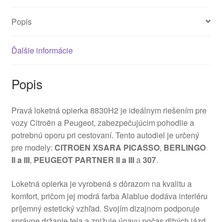
Popis
Ďalšie informácie
Popis
Pravá loketná opierka 8830H2 je ideálnym riešením pre
vozy Citroën a Peugeot, zabezpečujúcim pohodlie a
potrebnú oporu pri cestovaní. Tento autodiel je určený
pre modely:
CITROEN XSARA PICASSO
,
BERLINGO
II a III
,
PEUGEOT PARTNER II a III
a
307
.
Loketná opierka je vyrobená s dôrazom na kvalitu a
komfort, pričom jej modrá farba Alablue dodáva interiéru
príjemný estetický vzhľad. Svojím dizajnom podporuje
správne držanie tela a znižuje únavu počas dlhých jázd.