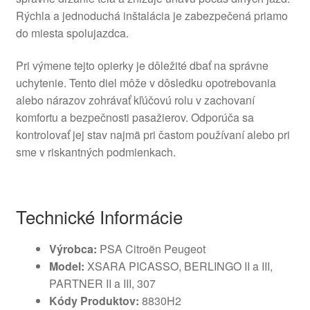
Rýchla a jednoduchá inštalácia je zabezpečená priamo
do miesta spolujazdca.
Pri výmene tejto opierky je dôležité dbať na správne
uchytenie. Tento diel môže v dôsledku opotrebovania
alebo nárazov zohrávať kľúčovú rolu v zachovaní
komfortu a bezpečnosti pasažierov. Odporúča sa
kontrolovať jej stav najmä pri častom používaní alebo pri
sme v riskantných podmienkach.
Technické Informácie
Výrobca:
PSA Citroën Peugeot
Model:
XSARA PICASSO, BERLINGO II a III,
PARTNER II a III, 307
Kódy Produktov:
8830H2