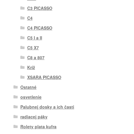
C3 PICASSO
C4
C4 PICASSO
C5 I a II
C5 X7
C8 a 807
Kríž
XSARA PICASSO
Ostatné
osvetlenie
Palubnej dosky a ich časti
radiacej páky
Rolety plata kufra