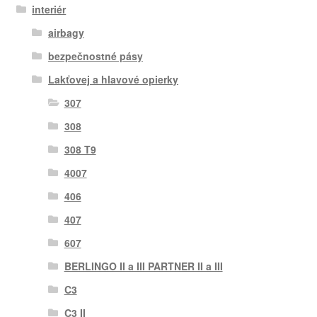
interiér
airbagy
bezpečnostné pásy
Lakťovej a hlavové opierky
307
308
308 T9
4007
406
407
607
BERLINGO II a III PARTNER II a III
C3
C3 II