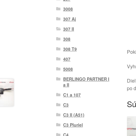
3008
307 Aj
307 II
308
308 T9
Poki
407
Vyhr
5008
BERLINGO PARTNER I
Diel
a II
po 
C1 a 107
Sú
C3
C3 II (A51)
C3 Pluriel
C4