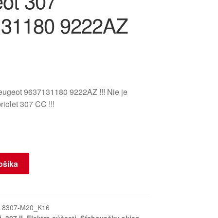
ot 307
131180 9222AZ
ugeot 9637131180 9222AZ !!! Nie je
iolet 307 CC !!!
ošíka
:
8307-M20_K16