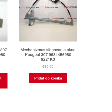
 307
Mechanizmus sťahovania okna
980
Peugeot 307 9634456980
9221K0
€
30,00
t
Pridať do košíka