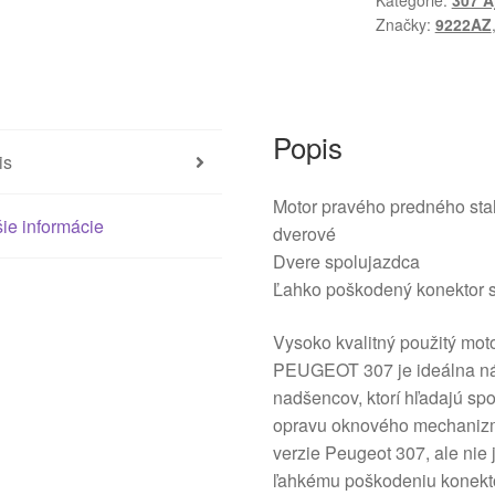
Kategórie:
307 A
Peugeot
Značky:
9222AZ
307
9637131180
9222AZ
Popis
is
Motor pravého predného st
ie informácie
dverové
Dvere spolujazdca
Ľahko poškodený konektor s
Vysoko kvalitný použitý mo
PEUGEOT 307 je ideálna ná
nadšencov, ktorí hľadajú sp
opravu oknového mechanizmu
verzie Peugeot 307, ale nie
ľahkému poškodeniu konekto