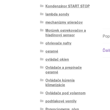
Kondenzátor START STOP
lambda sondy
mechanizmy stieračov
Motůrek ostrekovačov a
hladinový sensor
Pop
ohrievače nafty
Ďalš
ostatné
ovládač okien
Ovládače a prepínače
ostatné
Ovládače kúrenia
klimatizácie
Ovládače pod volantom
podtlakové ventily
Potenciometre, plyn.