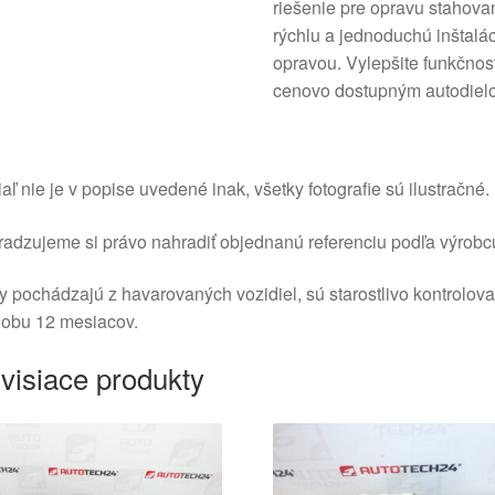
riešenie pre opravu stahov
rýchlu a jednoduchú inštalác
opravou. Vylepšite funkčnos
cenovo dostupným autodiel
aľ nie je v popise uvedené inak, všetky fotografie sú ilustračné.
adzujeme si právo nahradiť objednanú referenciu podľa výrobc
y pochádzajú z havarovaných vozidiel, sú starostlivo kontrolov
dobu 12 mesiacov.
visiace produkty