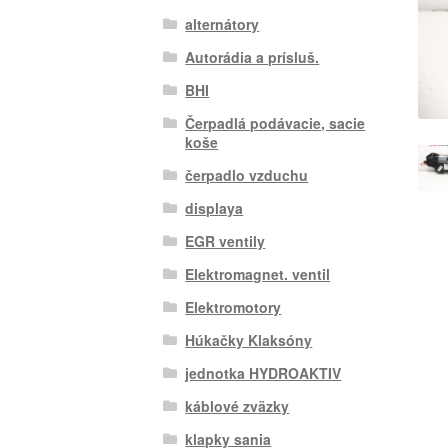
alternátory
Autorádia a prísluš.
BHI
Čerpadlá podávacie, sacie
koše
čerpadlo vzduchu
displaya
EGR ventily
Elektromagnet. ventil
Elektromotory
Húkačky Klaksóny
jednotka HYDROAKTIV
káblové zväzky
klapky sania