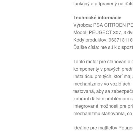
funkčný a pripravený na ďalš
Technické informácie
Výrobca: PSA CITROEN 
Model: PEUGEOT 307, 3 dv
Kódy produktov: 96371311
Ďalšie čísla: nie sú k dispozí
Tento motor pre stahovanie 
komponenty v pravých pred
inštaláciu pre tých, ktorí m
mechanizmov vo vozidlách. 
testovaná, aby sa zabezpeč
zabráni ďalším problémom s 
integrované možnosti pre p
mechanizmu stahovania, čo v
Ideálne pre majiteľov Peugeo