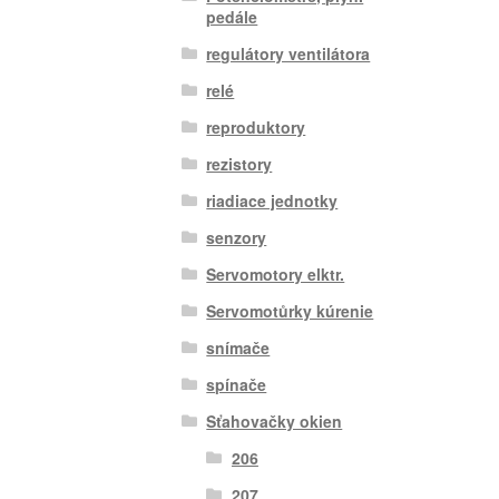
pedále
regulátory ventilátora
relé
reproduktory
rezistory
riadiace jednotky
senzory
Servomotory elktr.
Servomotůrky kúrenie
snímače
spínače
Sťahovačky okien
206
207