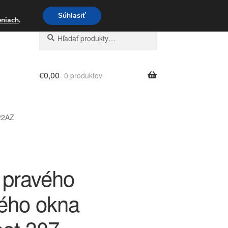
3 221 276
Súhlasiť
eniach
.
Hľadať:
Vyhľadávanie
€
0,00
0 produktov
22AZ
 pravého
ého okna