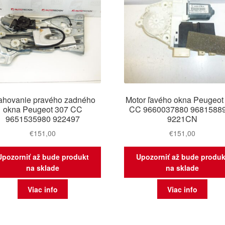
ahovanie pravého zadného
Motor ľavého okna Peugeot
okna Peugeot 307 CC
CC 9660037880 9681588
9651535980 922497
9221CN
€
151,00
€
151,00
Upozorniť až bude produkt
Upozorniť až bude produk
na sklade
na sklade
Viac info
Viac info