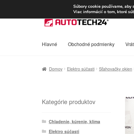
DOPRAVA od 6 EUR
Súbory cookie používame, aby s
Viac informácií o tom, ktoré s
Preskočiť
Preskočiť
na
na
navigáciu
obsah
Hlavné
Obchodné podmienky
Vrát
Domovská stránka
Celosvetová preprava
D
Domov
Elektro súčasti
Sťahovačky okien
Ochrana osobních údajů
Platby
Pokladňa
Kategórie produktov
Chladenie, kúrenie, klíma
Elektro súčasti