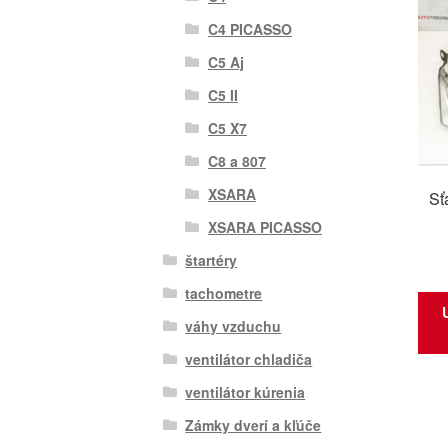
C4 PICASSO
C5 Aj
C5 II
C5 X7
C8 a 807
XSARA
Sť
XSARA PICASSO
štartéry
tachometre
váhy vzduchu
ventilátor chladiča
ventilátor kúrenia
Zámky dverí a kľúče