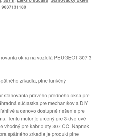
j
,
307 II
,
Elektro súčasti
,
Sťahovačky okien
,
9637131180
ahovania okna na vozidlá PEUGEOT 307 3
pätného zrkadla, plne funkčný
tor stahovania pravého predného okna pre
hradná súčiastka pre mechanikov a DIY
oľahlivé a cenovo dostupné riešenie pre
. Tento motor je určený pre 3-dverové
 je vhodný pre kabriolety 307 CC. Napriek
ra spätného zrkadla je produkt plne