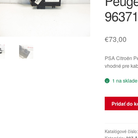
Peuge
9637
€
73,00
PSA Citroën Pe
vhodné pre kabr
1 na sklade
množstvo
Pridať do k
Motor
pravého
predného
okna
Katalógové číslo