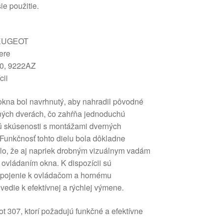
ie použitie.
PEUGEOT
ere
80, 9222AZ
cii
okna bol navrhnutý, aby nahradil pôvodné
ných dverách, čo zahŕňa jednoduchú
ajú skúsenosti s montážami dverných
Funkčnosť tohto dielu bola dôkladne
ilo, že aj napriek drobným vizuálnym vadám
ovládaním okna. K dispozícii sú
ripojenie k ovládačom a hornému
edie k efektívnej a rýchlej výmene.
t 307, ktorí požadujú funkčné a efektívne