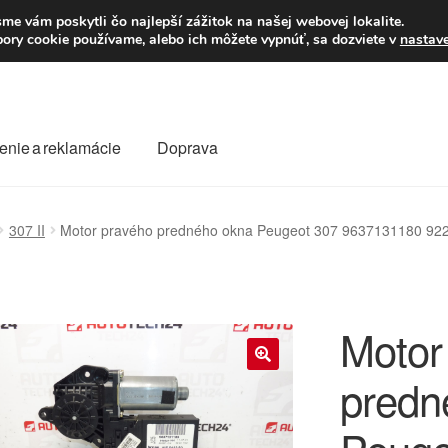
Po–Pi 09:00–16:00
23
me vám poskytli čo najlepší zážitok na našej webovej lokalite.
úbory cookie používame, alebo ich môžete vypnúť, sa dozviete v
nastav
enie a reklamácie
Doprava
oprava
Kontakt
Košík
Môj účet
O nás
Obchodné podmienky
307 II
Motor pravého predného okna Peugeot 307 9637131180 92
Reklamace
Reklamačný poriadok
Motor
predn
🔍