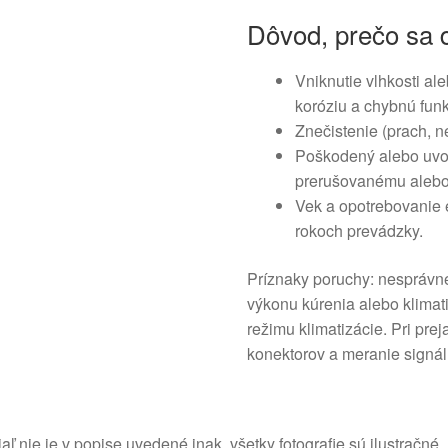
Dôvod, prečo sa d
Vniknutie vlhkosti a
koróziu a chybnú funk
Znečistenie (prach, ne
Poškodený alebo uvoľ
prerušovanému alebo
Vek a opotrebovanie 
rokoch prevádzky.
Príznaky poruchy: nesprávne
výkonu kúrenia alebo klimat
režimu klimatizácie. Pri p
konektorov a meranie signál
aľ nie je v popise uvedené inak, všetky fotografie sú ilustračné.