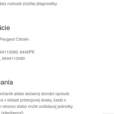
z nutnosti zložitej diagnostiky.
ácie
/ Peugeot Citroën
44113080, 6445PK
, 9644113080
čania
chanik alebo skúsený domáci opravár.
v oblasti prístrojovej dosky, často v
ch otvorov alebo vnútri ovládacej jednotky
 (všeobecný):