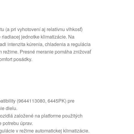
 (a pri vyhotovení aj relatívnu vlhkosť)
 riadiacej jednotke klimatizácie. Na
adi intenzita kúrenia, chladenia a regulácia
om režime. Presné meranie pomáha znižovať
komfort posádky.
atibility (9644113080, 6445PK) pre
e dielu.
ozidlá založené na platforme použitých
e potrebu úprav.
ulácie v režime automatickej klimatizácie.