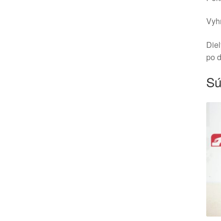
Vyhr
Diel
po 
Sú