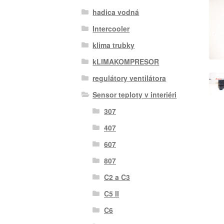
hadica vodná
Intercooler
klima trubky
kLIMAKOMPRESOR
regulátory ventilátora
Sensor teploty v interiéri
307
407
607
807
C2 a C3
C5 II
C6