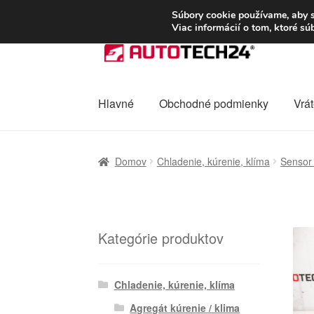
DOPRAVA od 6 EUR
Súbory cookie používame, aby s
Viac informácií o tom, ktoré s
Preskočiť
Preskočiť
na
na
navigáciu
obsah
Hlavné
Obchodné podmienky
Vrát
Domovská stránka
Celosvetová preprava
D
Domov
Chladenie, kúrenie, klíma
Sensor t
Ochrana osobních údajů
Platby
Pokladňa
Kategórie produktov
Chladenie, kúrenie, klíma
Agregát kúrenie / klima