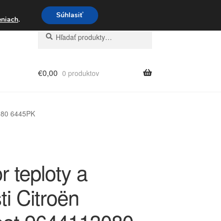
3 221 276
Súhlasiť
eniach
.
Hľadať:
Vyhľadávanie
€
0,00
0 produktov
3080 6445PK
 teploty a
ti Citroën