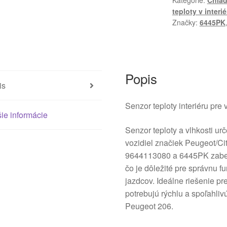
Kategórie:
Chlad
Citroën
teploty v interié
Peugeot
Značky:
6445PK
9644113080
6445PK
Popis
is
Senzor teploty interiéru pre
ie informácie
Senzor teploty a vlhkosti ur
vozidiel značiek Peugeot/Cit
9644113080 a 6445PK zabezp
čo je dôležité pre správnu f
jazdcov. Ideálne riešenie pr
potrebujú rýchlu a spoľahliv
Peugeot 206.