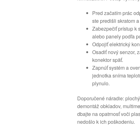
Pred začatím prác od
ste predišli skratom 
Zabezpečiť prístup k s
alebo panely podľa po
Odpojiť elektrický kon
Osadiť nový senzor, z
konektor späť.
Zapnúť systém a overiť
jednotka sníma teplot
plynulo.
Doporučené náradie: plochý 
demontáž obkladov, multimete
dbajte na opatrnosť voči pl
nedošlo k ich poškodeniu.