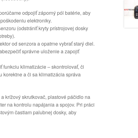
porúčame odpojiť záporný pól batérie, aby
a poškodeniu elektroniky.
enzoru (odstrániť kryty prístrojovej dosky
treby).
ektor od senzora a opatrne vybrať starý diel.
abezpečiť správne uloženie a zapojiť
 funkciu klimatizácie – skontrolovať, či
u korektne a či sa klimatizácia správa
a krížový skrutkovač, plastové páčidlo na
r na kontrolu napájania a spojov. Pri práci
astovým častiam palubnej dosky, aby