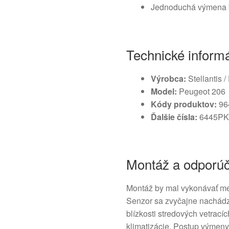
Jednoduchá výmena be
Technické inform
Výrobca:
Stellantis 
Model:
Peugeot 206
Kódy produktov:
96
Ďalšie čísla:
6445PK
Montáž a odporú
Montáž by mal vykonávať me
Senzor sa zvyčajne nachádza 
blízkosti stredových vetrací
klimatizácie. Postup výmeny