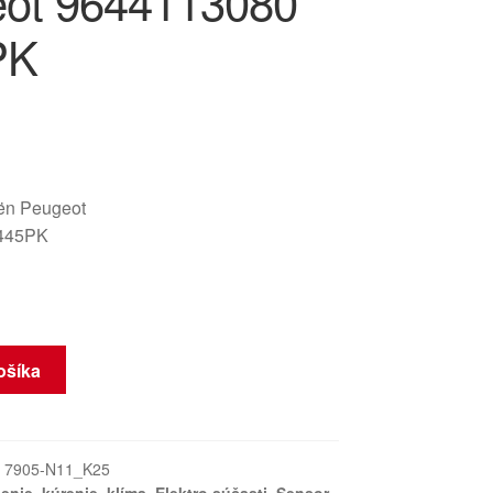
ot 9644113080
PK
oën Peugeot
445PK
ošíka
:
7905-N11_K25