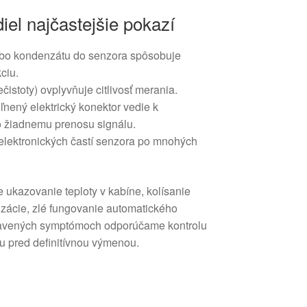
iel najčastejšie pokazí
lebo kondenzátu do senzora spôsobuje
ciu.
čistoty) ovplyvňuje citlivosť merania.
nený elektrický konektor vedie k
 žiadnemu prenosu signálu.
elektronických častí senzora po mnohých
 ukazovanie teploty v kabíne, kolísanie
izácie, zlé fungovanie automatického
rejavených symptómoch odporúčame kontrolu
u pred definitívnou výmenou.