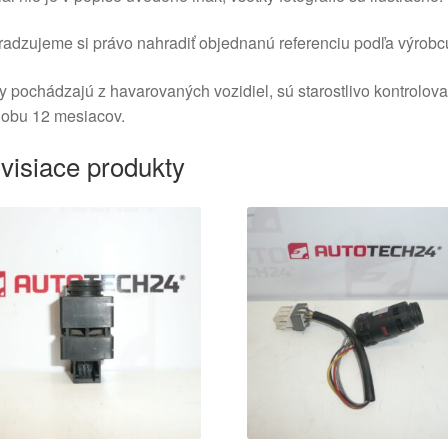
adzujeme si právo nahradiť objednanú referenciu podľa výrobc
y pochádzajú z havarovaných vozidiel, sú starostlivo kontrolov
dobu 12 mesiacov.
visiace produkty