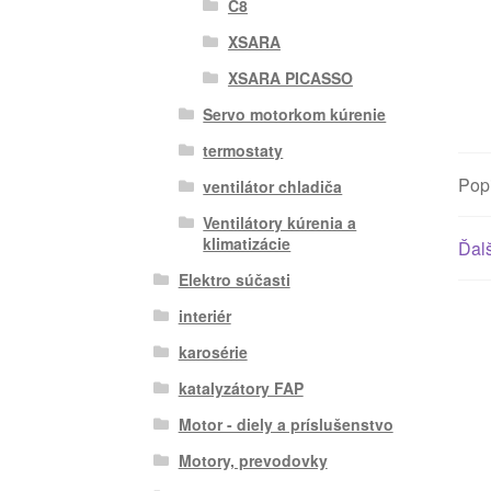
C8
XSARA
XSARA PICASSO
Servo motorkom kúrenie
termostaty
Pop
ventilátor chladiča
Ventilátory kúrenia a
klimatizácie
Ďalš
Elektro súčasti
interiér
karosérie
katalyzátory FAP
Motor - diely a príslušenstvo
Motory, prevodovky