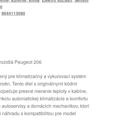
enie, kúrenie, klíma
,
Elektro súčasti
,
Sensor
ri
,
9644113080
 vozidlá Peugeot 206
čený pre klimatizačný a vykurovací systém
roën. Tento diel s originálnymi kódmi
ečuje presné meranie teploty v kabíne,
unkciu automatickej klimatizácie a komfortu
e autoservisy a domácich mechanikov, ktorí
ú náhradu s kompatibilitou pre model