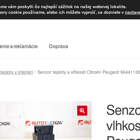
Po–Pi 09:00–16:00
23
me vám poskytli čo najlepší zážitok na našej webovej lokalite.
úbory cookie používame, alebo ich môžete vypnúť, sa dozviete v
nastav
enie a reklamácie
Doprava
oprava
Kontakt
Košík
Môj účet
O nás
Obchodné podmienky
eploty v interiéri
Senzor teploty a vlhkosti Citroën Peugeot 964411
Reklamace
Reklamačný poriadok
Senzor
vlhkos
🔍