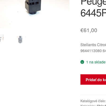
Peuge
6445
€
61,00
Stellantis Citr
9644113080 6
1 na sklade
množstvo
Pridať do k
Senzor
teploty
a
vlhkosti
Katalógové číslo