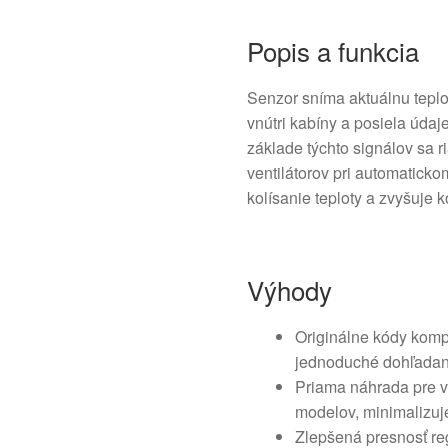
Popis a funkcia
Senzor sníma aktuálnu teplotu
vnútri kabíny a posiela údaje
základe týchto signálov sa ri
ventilátorov pri automatick
kolísanie teploty a zvyšuje 
Výhody
Originálne kódy komp
jednoduché dohľadani
Priama náhrada pre v
modelov, minimalizuj
Zlepšená presnosť reg