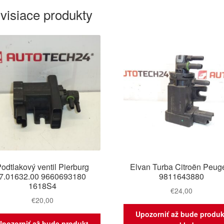
visiace produkty
odtlakový ventil Pierburg
Elvan Turba Citroën Peug
7.01632.00 9660693180
9811643880
1618S4
€
24,00
€
20,00
Upozorniť až bude produk
Upozorniť až bude produkt