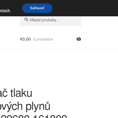
3 221 276
Súhlasiť
eniach
.
Hľadať:
Vyhľadávanie
€
0,00
0 produktov
č tlaku
ových plynů