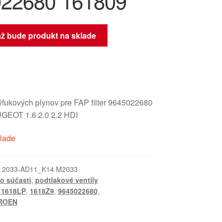
22680 161809
až bude produkt na sklade
ýfukových plynov pre FAP filter 9645022680
EOT 1.6 2.0 2.2 HDI
klade
:
2033-AD11_K14 M2033
ro súčasti
,
podtlakové ventily
,
1618LP
,
1618Z9
,
9645022680
,
TROEN