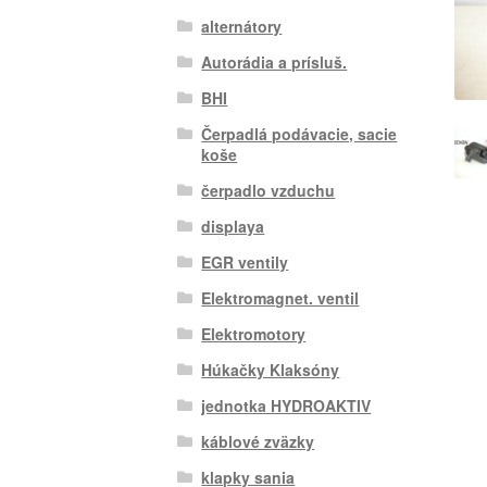
alternátory
Autorádia a prísluš.
BHI
Čerpadlá podávacie, sacie
koše
čerpadlo vzduchu
displaya
EGR ventily
Elektromagnet. ventil
Elektromotory
Húkačky Klaksóny
jednotka HYDROAKTIV
káblové zväzky
klapky sania