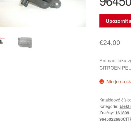
96450
Upozorniť 
€
24,00
Snímač tlaku v
CITROEN PEUG
Nie je na s
Katalógové číslo
Kategórie:
Elekt
Značky:
161809
9645022680CI