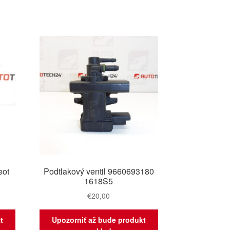
eot
Podtlakový ventil 9660693180
1618S5
€
20,00
t
Upozorniť až bude produkt