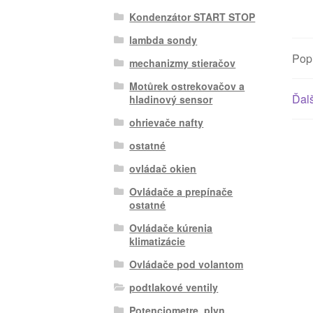
Kondenzátor START STOP
lambda sondy
Pop
mechanizmy stieračov
Motůrek ostrekovačov a
Ďalš
hladinový sensor
ohrievače nafty
ostatné
ovládač okien
Ovládače a prepínače
ostatné
Ovládače kúrenia
klimatizácie
Ovládače pod volantom
podtlakové ventily
Potenciometre, plyn.