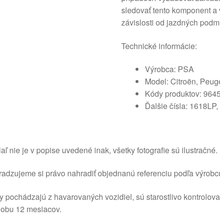
sledovať tento komponent a
závislosti od jazdných podm
Technické informácie:
Výrobca: PSA
Model: Citroën, Peug
Kódy produktov: 964
Ďalšie čísla: 1618LP
aľ nie je v popise uvedené inak, všetky fotografie sú ilustračné.
adzujeme si právo nahradiť objednanú referenciu podľa výrobc
y pochádzajú z havarovaných vozidiel, sú starostlivo kontrolov
dobu 12 mesiacov.