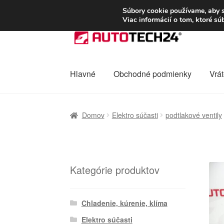
DOPRAVA od 6 EUR
Súbory cookie používame, aby s
Viac informácií o tom, ktoré s
Preskočiť
Preskočiť
na
na
navigáciu
obsah
Hlavné
Obchodné podmienky
Vrát
Domovská stránka
Celosvetová preprava
D
Domov
Elektro súčasti
podtlakové ventily
Ochrana osobních údajů
Platby
Pokladňa
Kategórie produktov
Chladenie, kúrenie, klíma
Elektro súčasti