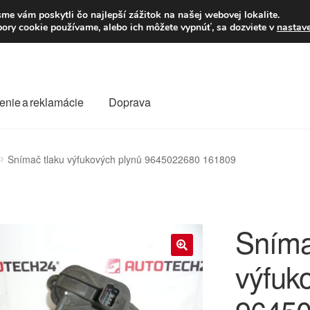
Po–Pi 09:00–16:00
23
me vám poskytli čo najlepší zážitok na našej webovej lokalite.
úbory cookie používame, alebo ich môžete vypnúť, sa dozviete v
nastav
enie a reklamácie
Doprava
oprava
Kontakt
Košík
Môj účet
O nás
Obchodné podmienky
Snímač tlaku výfukových plynů 9645022680 161809
Reklamace
Reklamačný poriadok
Sníma
výfuk
🔍