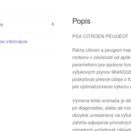
Popis
is
PSA CITROEN PEUGEOT
ie informácie
Rámy citroen a peugeot maj
motorov v závislosti od apli
parametrom pre správne fun
výfukových plynov 96450226
poskytoval presné údaje o t
pre optimalizovanie výkonu 
Výmena tohto snímača je dôle
pri diagnostike, alebo ak mo
obvykle umiestnený na výfu
zahŕňa odpojenie prívodnýc
prípadoch vyžadovať základ