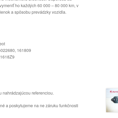
 vymeniť ho každých 60 000 – 80 000 km, v
ienok a spôsobu prevádzky vozidla.
eot
5022680, 161809
, 1618Z9
u nahrádzajúcou referenciou.
ané a poskytujeme na ne záruku funkčnosti