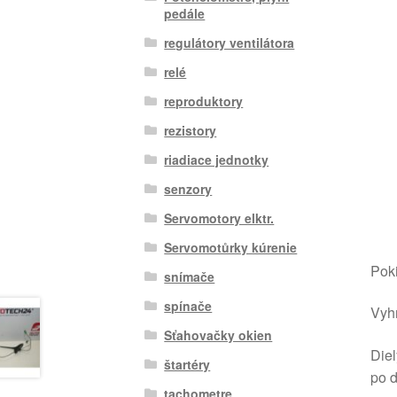
pedále
regulátory ventilátora
relé
reproduktory
rezistory
riadiace jednotky
senzory
Servomotory elktr.
Servomotůrky kúrenie
Poki
snímače
spínače
Vyhr
Sťahovačky okien
Diel
štartéry
po 
tachometre