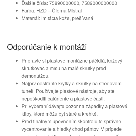
Ďalšie čísla: 75890000000, 7589000000000
Farba: HZD – Čierna Mistral
Materiál: Imitácia kože, prešívaná
Odporúčanie k montáži
Pripravte si plastové montážne páčidlá, krížový
skrutkovač a misu na malé skrutky pred
demontážou.
Najprv odstráňte krytky a skrutky na stredovom
tuneli. Používajte plastové nástroje, aby ste
nepoškodili čalúnenie a plastové časti.
Pri vyberaní dávajte pozor na západky a plastové
klipy, ktoré môžu byť staré a krehké.
Pred finálnym upevnením skontrolujte správne
vycentrovanie a hladký chod pántov. V prípade