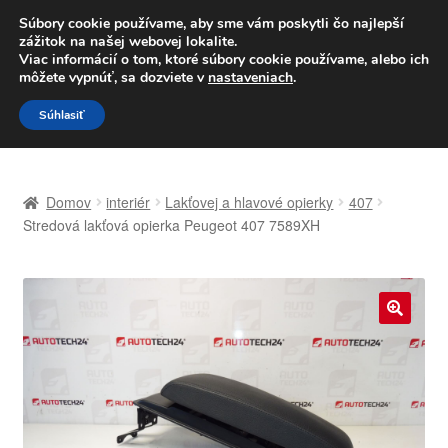
DOPRAVA od 6 EUR
Súbory cookie používame, aby sme vám poskytli čo najlepší
zážitok na našej webovej lokalite.
Po–Pi 09:00–16:00
233 221 276
Viac informácií o tom, ktoré súbory cookie používame, alebo ich
môžete vypnúť, sa dozviete v
nastaveniach
.
Preskočiť
Preskočiť
Menu
Súhlasiť
na
na
navigáciu
obsah
Domovská stránka
Domov
interiér
Lakťovej a hlavové opierky
407
Celosvetová preprava
Stredová lakťová opierka Peugeot 407 7589XH
Doprava
Kontakt
🔍
Košík
Môj účet