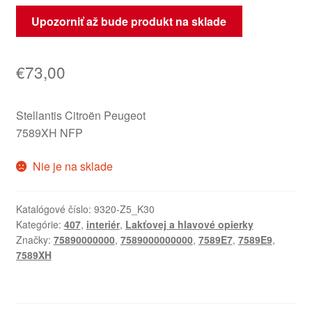
Upozorniť až bude produkt na sklade
€
73,00
Stellantis Citroën Peugeot
7589XH NFP
Nie je na sklade
Katalógové číslo:
9320-Z5_K30
Kategórie:
407
,
interiér
,
Lakťovej a hlavové opierky
Značky:
75890000000
,
7589000000000
,
7589E7
,
7589E9
,
7589XH