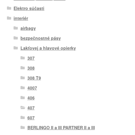
Elektro súčasti
interiér
airbagy
bezpečnostné pásy
Lakťovej a hlavové opierky
307
308
308 T9
4007
406
407
607
BERLINGO II a III PARTNER II a III