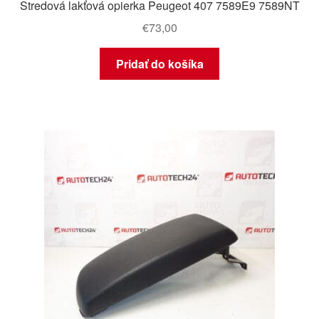
Stredová lakťová opierka Peugeot 407 7589E9 7589NT
€
73,00
Pridať do košíka