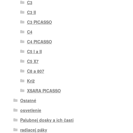
C3
C3 II
C3 PICASSO
C4
C4 PICASSO
C5 I a II
C5 X7
C8 a 807
Kríž
XSARA PICASSO
Ostatné
osvetlenie
Palubnej dosky a ich časti
radiacej páky