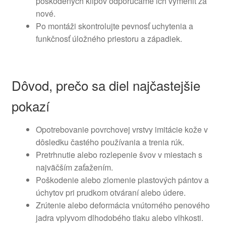
poškodených klipov odporúčame ich vymeniť za
nové.
Po montáži skontrolujte pevnosť uchytenia a
funkčnosť úložného priestoru a západiek.
Dôvod, prečo sa diel najčastejšie
pokazí
Opotrebovanie povrchovej vrstvy imitácie kože v
dôsledku častého používania a trenia rúk.
Pretrhnutie alebo rozlepenie švov v miestach s
najväčším zaťažením.
Poškodenie alebo zlomenie plastových pántov a
úchytov pri prudkom otváraní alebo údere.
Zrútenie alebo deformácia vnútorného penového
jadra vplyvom dlhodobého tlaku alebo vlhkosti.