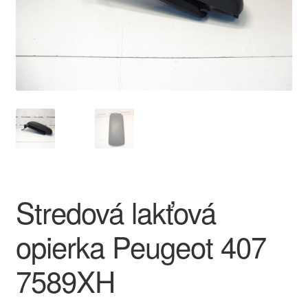
O nás
Obchodné podmienky
Ochrana osobních údajů
Platby
Pokladňa
Stredová lakťová
Reklamace
opierka Peugeot 407
Reklamačný poriadok
7589XH