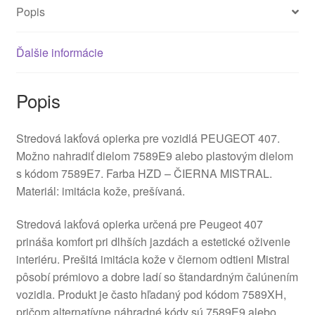
Popis
Ďalšie informácie
Popis
Stredová lakťová opierka pre vozidlá PEUGEOT 407.
Možno nahradiť dielom 7589E9 alebo plastovým dielom
s kódom 7589E7. Farba HZD – ČIERNA MISTRAL.
Materiál: imitácia kože, prešívaná.
Stredová lakťová opierka určená pre Peugeot 407
prináša komfort pri dlhších jazdách a estetické oživenie
interiéru. Prešitá imitácia kože v čiernom odtieni Mistral
pôsobí prémiovo a dobre ladí so štandardným čalúnením
vozidla. Produkt je často hľadaný pod kódom 7589XH,
pričom alternatívne náhradné kódy sú 7589E9 alebo