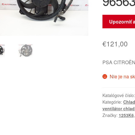
96563
Upozorniť 
€
121,00
PSA CITROËN
Nie je na s
Katalógové číslo
Kategórie:
Chlad
ventilátor chlad
Značky:
1253K6