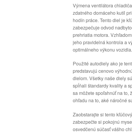
Výmena ventilátora chladič
zdatného domáceho kutíl pri
hodín práce. Tento diel je k
zabezpečuje odvod nadbytoč
prehriatia motora. Vzhľadom
jeho pravidelná kontrola a
optimálneho výkonu vozidla
Použité autodiely ako je ten
predstavujú cenovo výhodnú 
dielom. Všetky naše diely sú
spĺňali štandardy kvality a s
sa môžete spoľahnúť na to, 
ohľadu na to, aké náročné 
Zaobstarajte si tento kľúčov
zabezpečte si pokojnú myseľ 
osvedčenú súčasť vášho chl