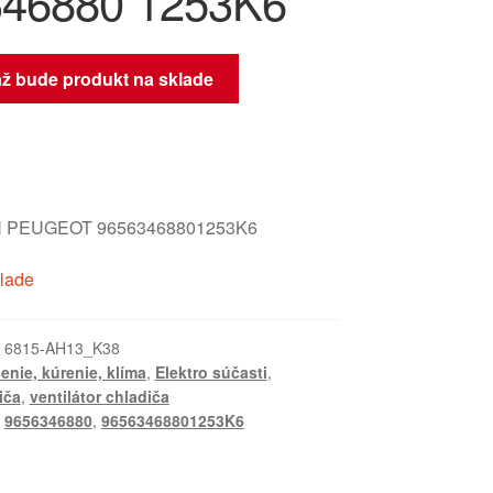
46880 1253K6
až bude produkt na sklade
 PEUGEOT 96563468801253K6
klade
:
6815-AH13_K38
enie, kúrenie, klíma
,
Elektro súčasti
,
iča
,
ventilátor chladiča
,
9656346880
,
96563468801253K6