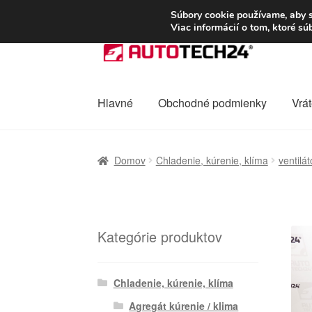
DOPRAVA od 6 EUR
Súbory cookie používame, aby s
Viac informácií o tom, ktoré s
Preskočiť
Preskočiť
na
na
navigáciu
obsah
Hlavné
Obchodné podmienky
Vrát
Domovská stránka
Celosvetová preprava
D
Domov
Chladenie, kúrenie, klíma
ventilát
Ochrana osobních údajů
Platby
Pokladňa
Kategórie produktov
Chladenie, kúrenie, klíma
Agregát kúrenie / klima