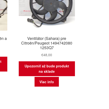
oën a
Ventilátor (Sahara) pre
Citroën/Peugeot 1494742080
1253Q7
€
48,00
t
Upozorniť až bude produkt
na sklade
Viac info