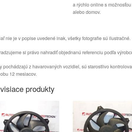
a rýchlo online s možnosťou
alebo domov.
aľ nie je v popise uvedené inak, všetky fotografie sú ilustračné.
adzujeme si právo nahradiť objednanú referenciu podľa výrobc
y pochádzajú z havarovaných vozidiel, sú starostlivo kontrolov
dobu 12 mesiacov.
visiace produkty