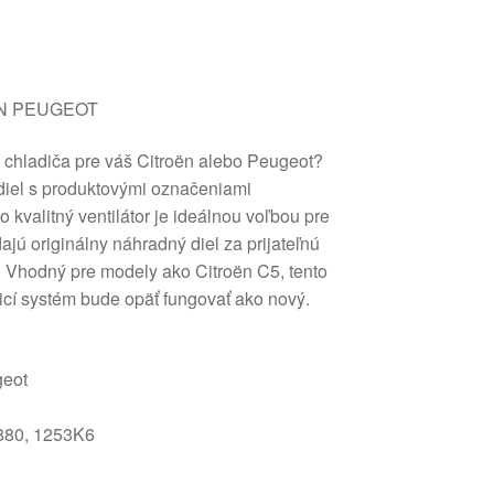
OEN PEUGEOT
r chladiča pre váš Citroën alebo Peugeot?
iel s produktovými označeniami
kvalitný ventilátor je ideálnou voľbou pre
adajú originálny náhradný diel za prijateľnú
. Vhodný pre modely ako Citroën C5, tento
dicí systém bude opäť fungovať ako nový.
geot
80, 1253K6