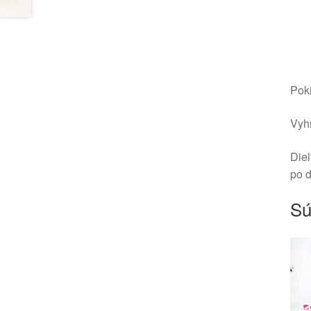
Poki
Vyhr
Diel
po 
Sú