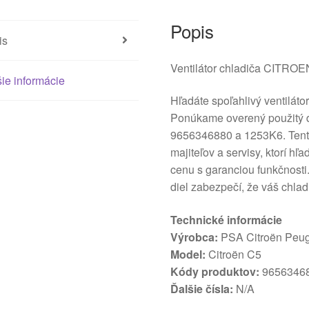
Popis
is
Ventilátor chladiča CITR
ie informácie
Hľadáte spoľahlivý ventiláto
Ponúkame overený použitý d
9656346880 a 1253K6. Tento 
majiteľov a servisy, ktorí hľ
cenu s garanciou funkčnosti
diel zabezpečí, že váš chla
Technické informácie
Výrobca:
PSA Citroën Peu
Model:
Citroën C5
Kódy produktov:
96563468
Ďalšie čísla:
N/A