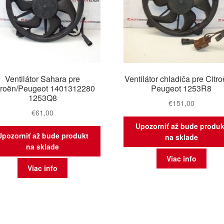
Ventilátor Sahara pre
Ventilátor chladiča pre Citr
troën/Peugeot 1401312280
Peugeot 1253R8
1253Q8
€
151,00
€
61,00
Upozorniť až bude produk
Upozorniť až bude produkt
na sklade
na sklade
Viac info
Viac info