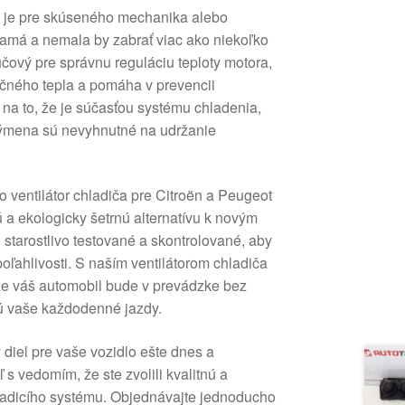
a je pre skúseného mechanika alebo
amá a nemala by zabrať viac ako niekoľko
ľúčový pre správnu reguláciu teploty motora,
ného tepla a pomáha v prevencii
 na to, že je súčasťou systému chladenia,
 výmena sú nevyhnutné na udržanie
.
to ventilátor chladiča pre Citroën a Peugeot
a ekologicky šetrnú alternatívu k novým
 starostlivo testované a skontrolované, aby
poľahlivosti. S naším ventilátorom chladiča
že váš automobil bude v prevádzke bez
sú vaše každodenné jazdy.
ý diel pre vaše vozidlo ešte dnes a
s vedomím, že ste zvolili kvalitnú a
adicího systému. Objednávajte jednoducho