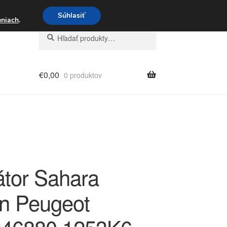
3 221 276
Súhlasiť
eniach
.
Hľadať:
Vyhľadávanie
€
0,00
0 produktov
átor Sahara
ën Peugeot