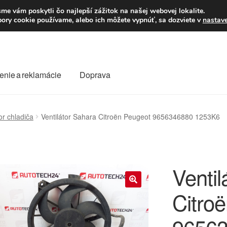
Po–Pi 09:00–16:00
23
me vám poskytli čo najlepší zážitok na našej webovej lokalite.
úbory cookie používame, alebo ich môžete vypnúť, sa dozviete v
nastav
enie a reklamácie
Doprava
oprava
Kontakt
Košík
Môj účet
O nás
Obchodné podmienky
or chladiča
Ventilátor Sahara Citroën Peugeot 9656346880 1253K6
Reklamace
Reklamačný poriadok
Ventil
Citro
🔍