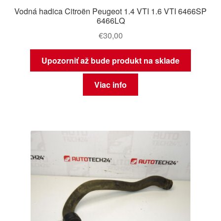
Vodná hadica Citroën Peugeot 1.4 VTI 1.6 VTI 6466SP
6466LQ
€
30,00
Upozorniť až bude produkt na sklade
Viac info