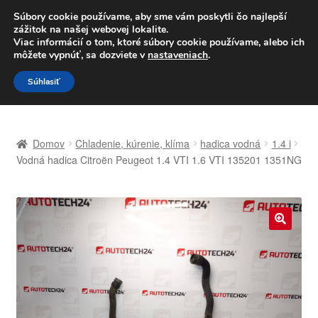
DOPRAVA od 6 EUR
Súbory cookie používame, aby sme vám poskytli čo najlepší
zážitok na našej webovej lokalite.
Po–Pi 09:00–16:00
233 221 276
Viac informácií o tom, ktoré súbory cookie používame, alebo ich
môžete vypnúť, sa dozviete v
nastaveniach
.
Preskočiť
Preskočiť
Menu
Súhlasiť
na
na
navigáciu
obsah
Domovská stránka
Domov
Chladenie, kúrenie, klíma
hadica vodná
1.4 i
Celosvetová preprava
Vodná hadica Citroën Peugeot 1.4 VTI 1.6 VTI 135201 1351NG
Doprava
Kontakt
🔍
Košík
Môj účet