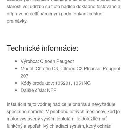
starostlivej údržbe sú tieto hadice dôkladne testované a
pripravené čeliť náročným podmienkam cestnej
premávky.
Technické informácie:
Výrobca: Citroën Peugeot
Model: Citroën C3, Citroën C3 Picasso, Peugeot
207
Kódy produktov: 135201, 1351NG
Ďalšie čísla: NFP
Inštalácia tejto vodnej hadice je priama a nevyžaduje
špeciálne náradie. V priebehu letných mesiacov, keď je
motor vystavený vyšším teplotám, je dôležité mať
funkčný a spoľahlivý chladiaci systém, ktorý ochráni