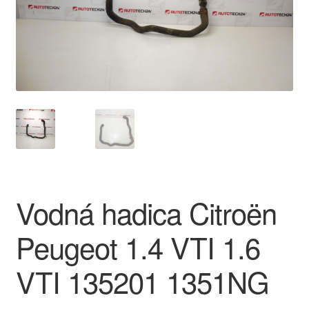
O nás
Obchodné podmienky
Ochrana osobních údajů
Platby
Pokladňa
Vodná hadica Citroën
Reklamace
Peugeot 1.4 VTI 1.6
Reklamačný poriadok
VTI 135201 1351NG