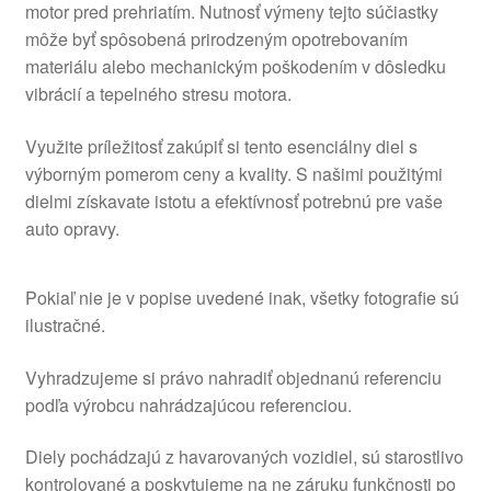
motor pred prehriatím. Nutnosť výmeny tejto súčiastky
môže byť spôsobená prirodzeným opotrebovaním
materiálu alebo mechanickým poškodením v dôsledku
vibrácií a tepelného stresu motora.
Využite príležitosť zakúpiť si tento esenciálny diel s
výborným pomerom ceny a kvality. S našimi použitými
dielmi získavate istotu a efektívnosť potrebnú pre vaše
auto opravy.
Pokiaľ nie je v popise uvedené inak, všetky fotografie sú
ilustračné.
Vyhradzujeme si právo nahradiť objednanú referenciu
podľa výrobcu nahrádzajúcou referenciou.
Diely pochádzajú z havarovaných vozidiel, sú starostlivo
kontrolované a poskytujeme na ne záruku funkčnosti po