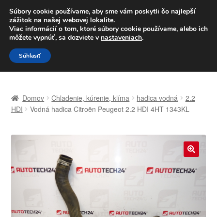
DOPRAVA od 6 EUR
Súbory cookie používame, aby sme vám poskytli čo najlepší
zážitok na našej webovej lokalite.
Po–Pi 09:00–16:00
233 221 276
Viac informácií o tom, ktoré súbory cookie používame, alebo ich
môžete vypnúť, sa dozviete v
nastaveniach
.
Preskočiť
Preskočiť
Menu
Súhlasiť
na
na
navigáciu
obsah
Domovská stránka
Domov
Chladenie, kúrenie, klíma
hadica vodná
2.2
Celosvetová preprava
HDI
Vodná hadica Citroën Peugeot 2.2 HDI 4HT 1343KL
Doprava
Kontakt
🔍
Košík
Môj účet