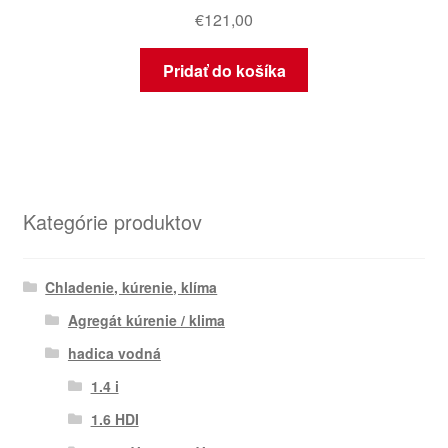
€
121,00
Pridať do košíka
Kategórie produktov
Chladenie, kúrenie, klíma
Agregát kúrenie / klima
hadica vodná
1.4 i
1.6 HDI