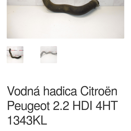
O nás
Obchodné podmienky
Ochrana osobních údajů
Platby
Pokladňa
Vodná hadica Citroën
Reklamace
Peugeot 2.2 HDI 4HT
Reklamačný poriadok
1343KL