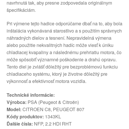
navrhnutá tak, aby presne zodpovedala originálnym
špecifikáciám.
Pri výmene tejto hadice odporúčame dbať na to, aby bola
inštalácia vykonávaná starostlivo a s použitím správnych
náhradných dielov a tesnení. Nepravidelná výmena
alebo použitie nekvalitných hadíc môže viesť k úniku
chladiacej kvapaliny a následnému prehriatiu motora, čo
môže spôsobiť významné poškodenie a drahú opravu.
Tento diel je zvlášť dôležitý pre bezproblémovú funkciu
chladiaceho systému, ktorý je životne dôležitý pre
výkonnosť a efektívnosť motora vozidla.
Technické informácie:
Výrobca:
PSA (Peugeot & Citroën)
Model:
CITROEN C8, PEUGEOT 807
Kódy produktov:
1343KL
Ďalšie čísla:
NFP, 2.2 HDI RHT