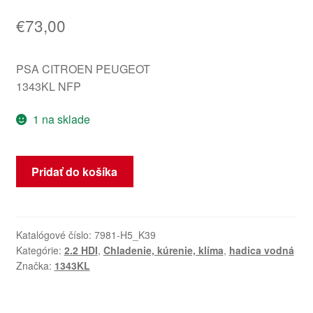
€
73,00
PSA CITROEN PEUGEOT
1343KL NFP
1 na sklade
množstvo
Pridať do košíka
Vodná
hadica
Citroën
Peugeot
Katalógové číslo:
7981-H5_K39
Kategórie:
2.2 HDI
,
Chladenie, kúrenie, klíma
,
hadica vodná
2.2
Značka:
1343KL
HDI
4HT
1343KL