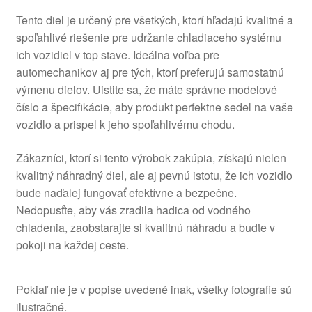
Tento diel je určený pre všetkých, ktorí hľadajú kvalitné a
spoľahlivé riešenie pre udržanie chladiaceho systému
ich vozidiel v top stave. Ideálna voľba pre
automechanikov aj pre tých, ktorí preferujú samostatnú
výmenu dielov. Uistite sa, že máte správne modelové
číslo a špecifikácie, aby produkt perfektne sedel na vaše
vozidlo a prispel k jeho spoľahlivému chodu.
Zákazníci, ktorí si tento výrobok zakúpia, získajú nielen
kvalitný náhradný diel, ale aj pevnú istotu, že ich vozidlo
bude naďalej fungovať efektívne a bezpečne.
Nedopusťte, aby vás zradila hadica od vodného
chladenia, zaobstarajte si kvalitnú náhradu a buďte v
pokoji na každej ceste.
Pokiaľ nie je v popise uvedené inak, všetky fotografie sú
ilustračné.