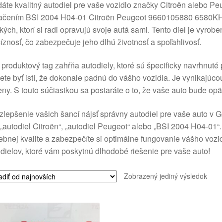
áte kvalitný autodiel pre vaše vozidlo značky Citroën alebo P
ačením BSI 2004 H04-01 Citroën Peugeot 9660105880 6580KH, 
kých, ktorí si radi opravujú svoje autá sami. Tento diel je vyrob
íznosť, čo zabezpečuje jeho dlhú životnosť a spoľahlivosť.
produktový tag zahŕňa autodiely, ktoré sú špecificky navrhnuté 
te byť istí, že dokonale padnú do vášho vozidla. Je vynikajúcou
eny. S touto súčiastkou sa postaráte o to, že vaše auto bude op
zlepšenie vašich šancí nájsť správny autodiel pre vaše auto v 
„autodiel Citroën“, „autodiel Peugeot“ alebo „BSI 2004 H04-01“
ebnej kvalite a zabezpečíte si optimálne fungovanie vášho vozid
dielov, ktoré vám poskytnú dlhodobé riešenie pre vaše auto!
Zobrazený jediný výsledok