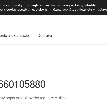
Po–Pi 09:00–16:00
23
me vám poskytli čo najlepší zážitok na našej webovej lokalite.
úbory cookie používame, alebo ich môžete vypnúť, sa dozviete v
nastav
enie a reklamácie
Doprava
oprava
Kontakt
Košík
Môj účet
O nás
Obchodné podmienky
”
Reklamace
Reklamačný poriadok
660105880
ný popis produktového tagu pre e-shop: