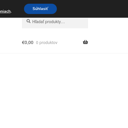
3 221 276
Súhlasiť
eniach
.
Hľadať:
Vyhľadávanie
€
0,00
0 produktov