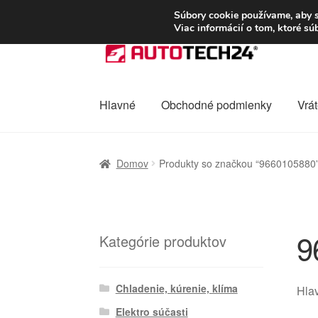
DOPRAVA od 6 EUR
Súbory cookie používame, aby s
Viac informácií o tom, ktoré s
Preskočiť
Preskočiť
na
na
navigáciu
obsah
Hlavné
Obchodné podmienky
Vrát
Domovská stránka
Celosvetová preprava
D
Domov
Produkty so značkou “9660105880
Ochrana osobních údajů
Platby
Pokladňa
9
Kategórie produktov
Chladenie, kúrenie, klíma
Hlav
Elektro súčasti