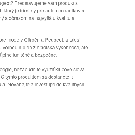
eugeot? Predstavujeme vám produkt s
ktorý je ideálny pre automechanikov a
ený s dôrazom na najvyššiu kvalitu a
pre modely Citroën a Peugeot, a tak si
 voľbou nielen z hľadiska výkonnosti, ale
äť plne funkčné a bezpečné.
Google, nezabudnite využiť kľúčové slová
. S týmto produktom sa dostanete k
la. Neváhajte a investujte do kvalitných