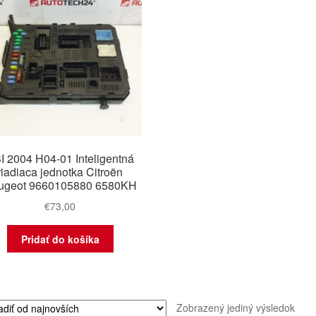
I 2004 H04-01 Inteligentná
riadiaca jednotka Citroën
ugeot 9660105880 6580KH
€
73,00
Pridať do košíka
Zobrazený jediný výsledok