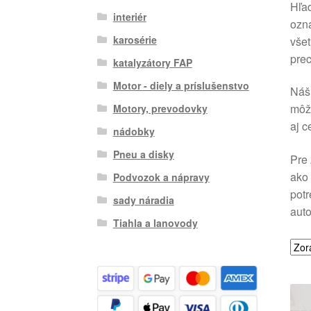
Hľad
interiér
ozn
karosérie
všet
prec
katalyzátory FAP
Motor - diely a príslušenstvo
Náš 
môže
Motory, prevodovky
aj c
nádobky
Pneu a disky
Pre 
ako 
Podvozok a nápravy
potr
sady náradia
auto
Tiahla a lanovody