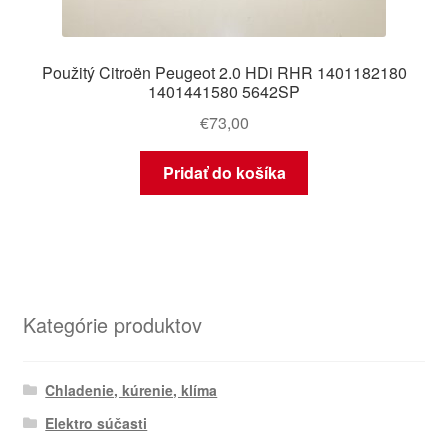
Použitý Citroën Peugeot 2.0 HDi RHR 1401182180
1401441580 5642SP
€
73,00
Pridať do košíka
Kategórie produktov
Chladenie, kúrenie, klíma
Elektro súčasti