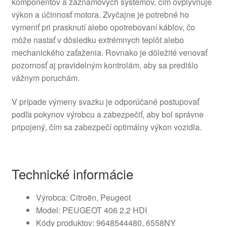
komponentov a záznamových systémov, čím ovplyvňuje
výkon a účinnosť motora. Zvyčajne je potrebné ho
vymeniť pri prasknutí alebo opotrebovaní káblov, čo
môže nastať v dôsledku extrémnych teplôt alebo
mechanického zaťaženia. Rovnako je dôležité venovať
pozornosť aj pravidelným kontrolám, aby sa predišlo
vážnym poruchám.
V prípade výmeny svazku je odporúčané postupovať
podľa pokynov výrobcu a zabezpečiť, aby bol správne
pripojený, čím sa zabezpečí optimálny výkon vozidla.
Technické informácie
Výrobca: Citroën, Peugeot
Model: PEUGEOT 406 2.2 HDI
Kódy produktov: 9648544480, 6558NY