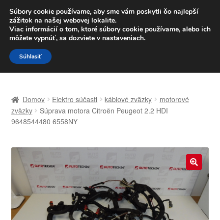
DOPRAVA od 6 EUR
Súbory cookie používame, aby sme vám poskytli čo najlepší
zážitok na našej webovej lokalite.
Po–Pi 09:00–16:00
233 221 276
Viac informácií o tom, ktoré súbory cookie používame, alebo ich
môžete vypnúť, sa dozviete v
nastaveniach
.
Preskočiť
Preskočiť
Menu
Súhlasiť
na
na
navigáciu
obsah
Domovská stránka
Domov
Elektro súčasti
káblové zväzky
motorové
Celosvetová preprava
zväzky
Súprava motora Citroën Peugeot 2.2 HDI
9648544480 6558NY
Doprava
Kontakt
🔍
Košík
Môj účet