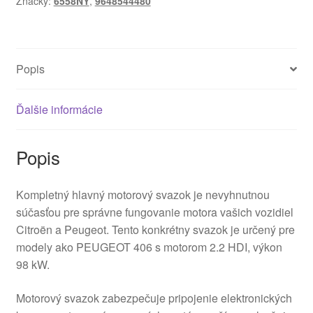
Značky:
6558NY
,
9648544480
9648544480
6558NY
Popis
Ďalšie informácie
Popis
Kompletný hlavný motorový svazok je nevyhnutnou
súčasťou pre správne fungovanie motora vašich vozidiel
Citroën a Peugeot. Tento konkrétny svazok je určený pre
modely ako PEUGEOT 406 s motorom 2.2 HDI, výkon
98 kW.
Motorový svazok zabezpečuje pripojenie elektronických