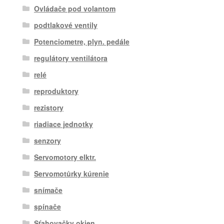
Ovládače pod volantom
podtlakové ventily
Potenciometre, plyn. pedále
regulátory ventilátora
relé
reproduktory
rezistory
riadiace jednotky
senzory
Servomotory elktr.
Servomotůrky kúrenie
snímače
spínače
Sťahovačky okien