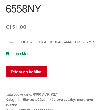
6558NY
€
151,00
PSA CITROEN PEUGEOT 9648544480 6558NY NFP
1 na sklade
množstvo
Pridať do košíka
Súprava
motora
Citroën
Peugeot
Katalógové číslo:
6980-AC9_K27
Kategórie:
Elektro súčasti
,
káblové zväzky
,
motorové
2.2
zväzky
HDI