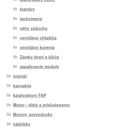
štartéry
tachometre
váhy vzduchu
ventilátor chladiča
ventilátor kúrenia
Zámky dverí a kľúče
zapaľovacie moduly
interiér
karosérie
katalyzátory FAP
Motor - diely a príslušenstvo
Motory, prevodovky
nádobky