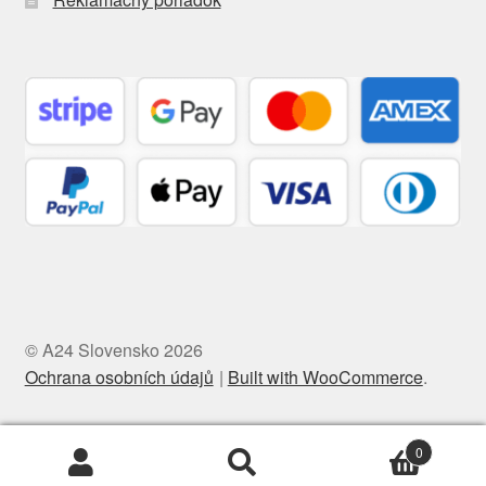
© A24 Slovensko 2026
Ochrana osobních údajů
Built with WooCommerce
.
0
Hľadať:
Vyhľadávanie