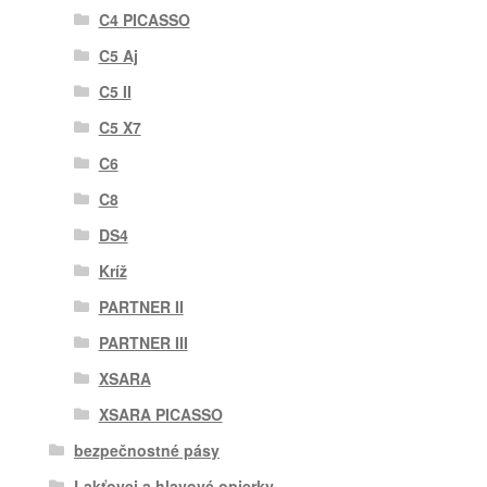
C4 PICASSO
C5 Aj
C5 II
C5 X7
C6
C8
DS4
Kríž
PARTNER II
PARTNER III
XSARA
XSARA PICASSO
bezpečnostné pásy
Lakťovej a hlavové opierky