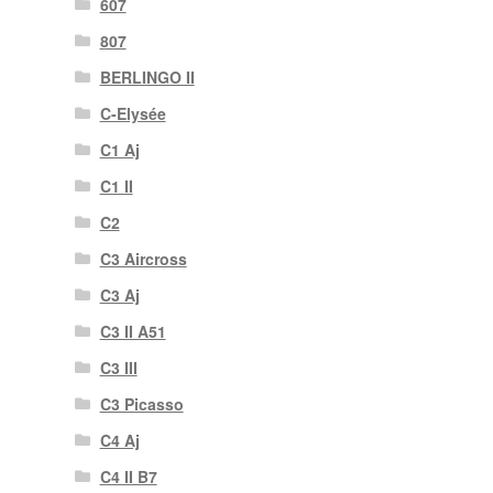
607
807
BERLINGO II
C-Elysée
C1 Aj
C1 II
C2
C3 Aircross
C3 Aj
C3 II A51
C3 III
C3 Picasso
C4 Aj
C4 II B7