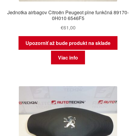
Jednotka airbagov Citroën Peugeot plne funkčná 89170-
0H010 6546F5
€
61,00
Upozorniť až bude produkt na sklade
Viac info