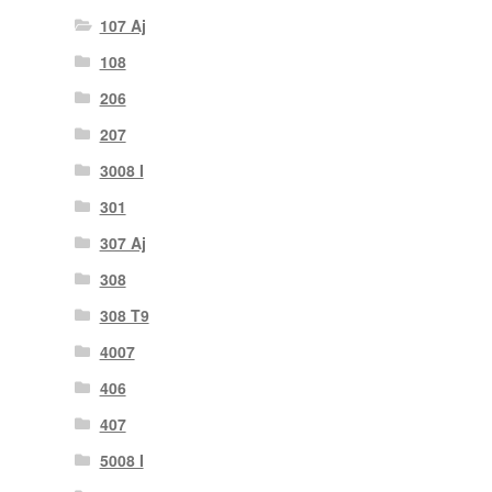
107 Aj
108
206
207
3008 I
301
307 Aj
308
308 T9
4007
406
407
5008 I