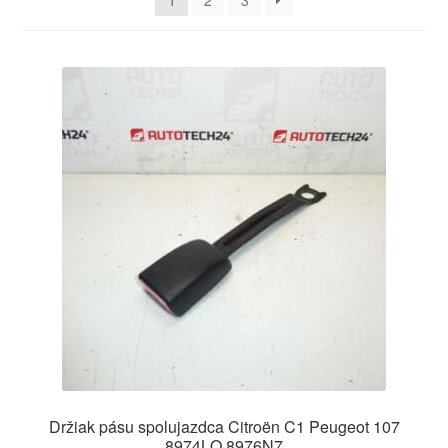
1
2
3
O nás
Obchodné podmienky
Ochrana osobních údajů
Platby
Pokladňa
Reklamace
Reklamačný poriadok
Držiak pásu spolujazdca Citroën C1 Peugeot 107
8974LQ 8976N7