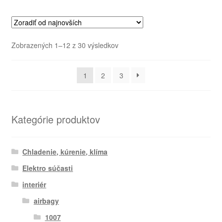
Zoradené
Zobrazených 1–12 z 30 výsledkov
podľa
najnovších
1
2
3
Kategórie produktov
Chladenie, kúrenie, klíma
Elektro súčasti
interiér
airbagy
1007