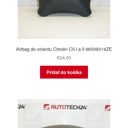
Airbag do volantu Citroën C5 I a II 96509314ZE
€
24,00
Pridať do košíka