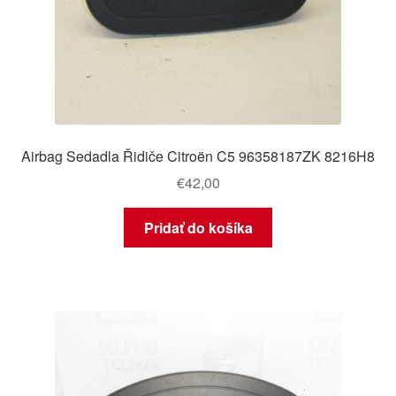
Airbag Sedadla Řidiče Citroën C5 96358187ZK 8216H8
€
42,00
Pridať do košíka