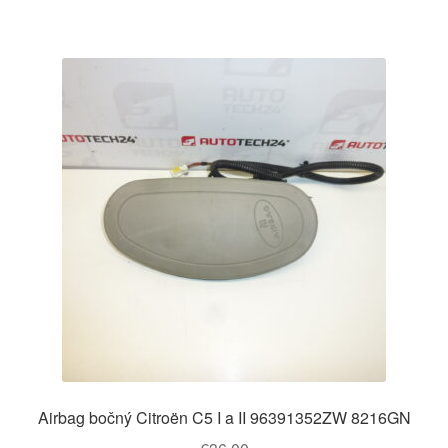
Airbag bočný Citroën C5 I a II 96391352ZW 8216GN