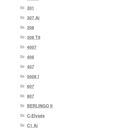
301
307 Aj
308
308 T9
4007
406
407
5008 I
607
807
BERLINGO II
C-Elysée
C1 Aj