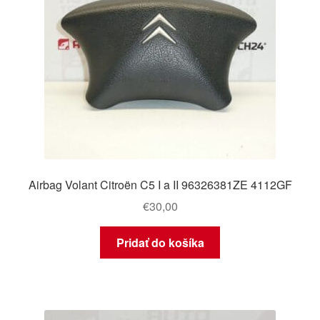
Airbag Volant Citroën C5 I a II 96326381ZE 4112GF
€
30,00
Pridať do košíka