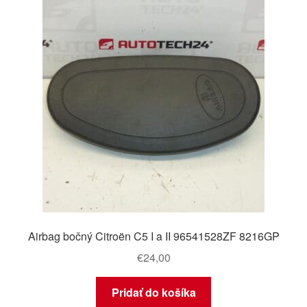
Airbag bočný Citroën C5 I a II 96541528ZF 8216GP
€
24,00
Pridať do košíka