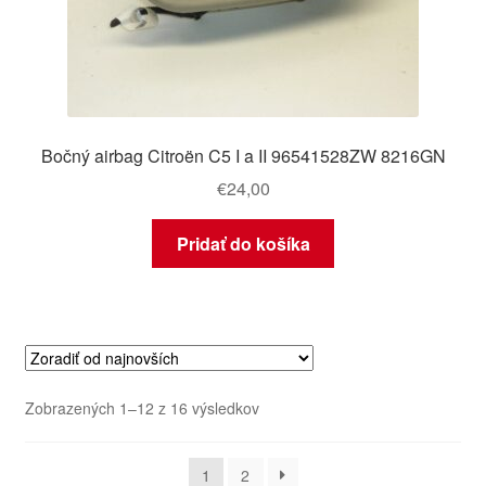
Bočný airbag Citroën C5 I a II 96541528ZW 8216GN
€
24,00
Pridať do košíka
Zoradené
Zobrazených 1–12 z 16 výsledkov
podľa
najnovších
1
2