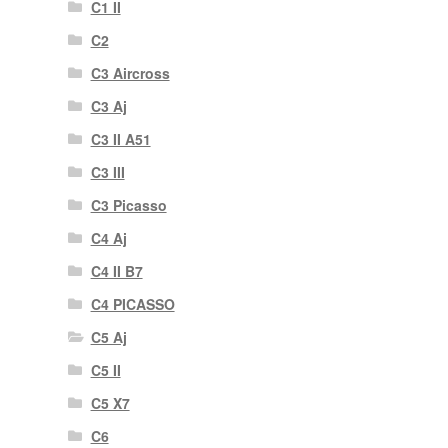
C1 II
C2
C3 Aircross
C3 Aj
C3 II A51
C3 III
C3 Picasso
C4 Aj
C4 II B7
C4 PICASSO
C5 Aj
C5 II
C5 X7
C6