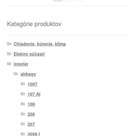
Kategórie produktov
Chladenie, kúrenie, klíma
Elektro súčasti
interiér
airbagy
1007
107 Aj
108
206
207
3008 I