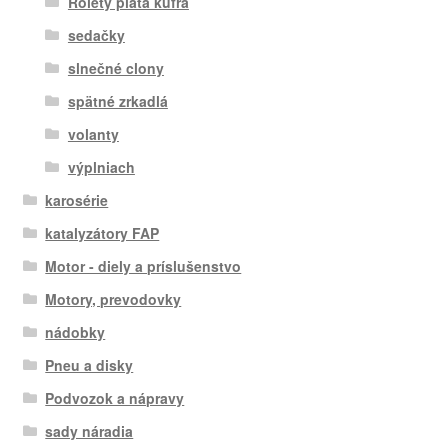
Rolety plata kufra
sedačky
slnečné clony
spätné zrkadlá
volanty
výplniach
karosérie
katalyzátory FAP
Motor - diely a príslušenstvo
Motory, prevodovky
nádobky
Pneu a disky
Podvozok a nápravy
sady náradia