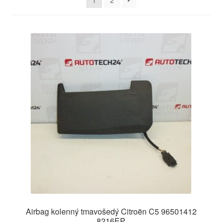
1
2
O nás
Obchodné podmienky
Ochrana osobních údajů
Platby
Pokladňa
Reklamace
Reklamačný poriadok
Airbag kolenný tmavošedý Citroën C5 96501412
8216EP