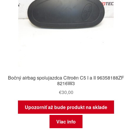
Bočný airbag spolujazdca Citroën C5 I a II 96358188ZF
8216W3
€
30,00
Upozorniť až bude produkt na sklade
Viac info