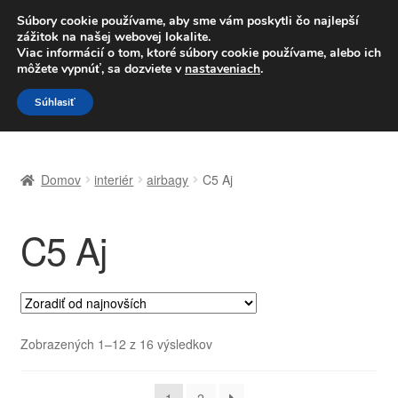
DOPRAVA od 6 EUR
Súbory cookie používame, aby sme vám poskytli čo najlepší
zážitok na našej webovej lokalite.
Po–Pi 09:00–16:00
233 221 276
Viac informácií o tom, ktoré súbory cookie používame, alebo ich
môžete vypnúť, sa dozviete v
nastaveniach
.
Preskočiť
Preskočiť
Menu
Súhlasiť
na
na
navigáciu
obsah
Domovská stránka
Domov
interiér
airbagy
C5 Aj
Celosvetová preprava
C5 Aj
Doprava
Kontakt
Košík
Zoradené
Zobrazených 1–12 z 16 výsledkov
podľa
Môj účet
najnovších