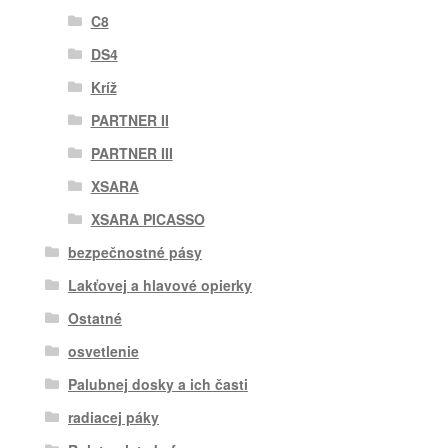
C8
DS4
Kríž
PARTNER II
PARTNER III
XSARA
XSARA PICASSO
bezpečnostné pásy
Lakťovej a hlavové opierky
Ostatné
osvetlenie
Palubnej dosky a ich časti
radiacej páky