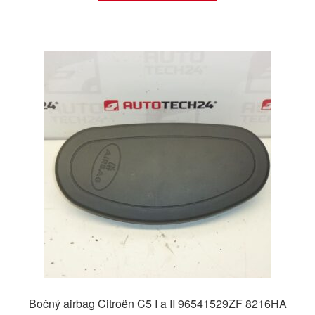
Bočný airbag Citroën C5 I a II 96541529ZF 8216HA