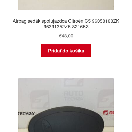
Airbag sedák spolujazdca Citroën C5 96358188ZK
96391352ZK 8216K3
€
48,00
Pridať do košíka