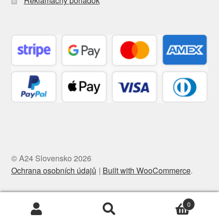
Reklamačný poriadok
© A24 Slovensko 2026
Ochrana osobních údajů
Built with WooCommerce
.
0
Hľadať:
Vyhľadávanie