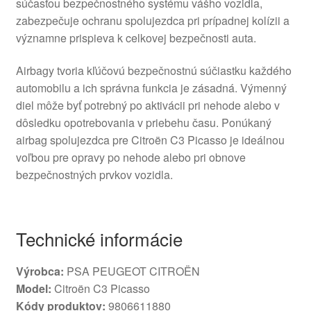
súčasťou bezpečnostného systému vášho vozidla,
zabezpečuje ochranu spolujezdca pri prípadnej kolízii a
významne prispieva k celkovej bezpečnosti auta.
Airbagy tvoria kľúčovú bezpečnostnú súčiastku každého
automobilu a ich správna funkcia je zásadná. Výmenný
diel môže byť potrebný po aktivácii pri nehode alebo v
dôsledku opotrebovania v priebehu času. Ponúkaný
airbag spolujezdca pre Citroën C3 Picasso je ideálnou
voľbou pre opravy po nehode alebo pri obnove
bezpečnostných prvkov vozidla.
Technické informácie
Výrobca:
PSA PEUGEOT CITROËN
Model:
Citroën C3 Picasso
Kódy produktov:
9806611880