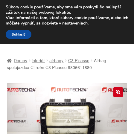
DOPRAVA od 6 EUR
Súbory cookie používame, aby sme vám poskytli čo najlepší
zážitok na našej webovej lokalite.
Po–Pi 09:00–16:00
233 221 276
Viac informácií o tom, ktoré súbory cookie používame, alebo ich
môžete vypnúť, sa dozviete v
nastaveniach
.
Preskočiť
Preskočiť
Menu
Súhlasiť
na
na
navigáciu
obsah
Domovská stránka
Domov
interiér
airbagy
C3 Picasso
Airbag
Celosvetová preprava
spolujazdca Citroën C3 Picasso 9806611880
Doprava
Kontakt
🔍
Košík
Môj účet