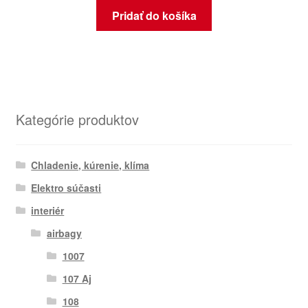
Pridať do košíka
Kategórie produktov
Chladenie, kúrenie, klíma
Elektro súčasti
interiér
airbagy
1007
107 Aj
108