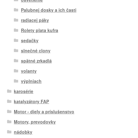
Palubnej dosky a ich časti
radiacej páky
Rolety plata kufra
sedačky
slnečné clony
spätné zrkadlá
volanty
výplniach
karosérie
katalyzátory FAP
Motor - diely a príslušenstvo
Motory, prevodovky
nádobky