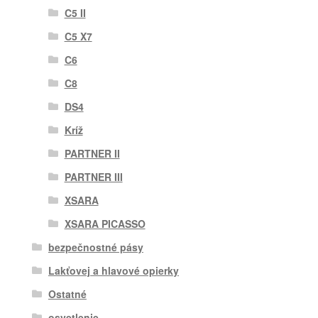
C5 II
C5 X7
C6
C8
DS4
Kríž
PARTNER II
PARTNER III
XSARA
XSARA PICASSO
bezpečnostné pásy
Lakťovej a hlavové opierky
Ostatné
osvetlenie