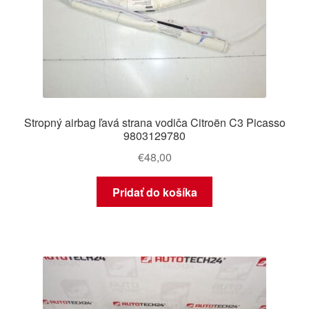
Stropný airbag ľavá strana vodiča Citroën C3 Picasso
9803129780
€
48,00
Pridať do košíka