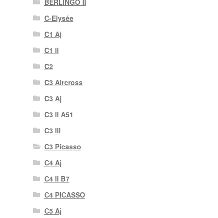
BERLINGO II
C-Elysée
C1 Aj
C1 II
C2
C3 Aircross
C3 Aj
C3 II A51
C3 III
C3 Picasso
C4 Aj
C4 II B7
C4 PICASSO
C5 Aj