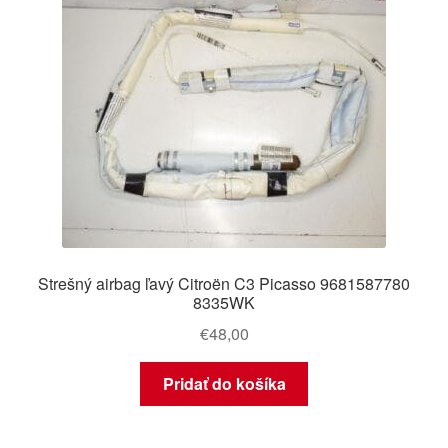
Strešný airbag ľavý Citroën C3 Picasso 9681587780
8335WK
€
48,00
Pridať do košíka