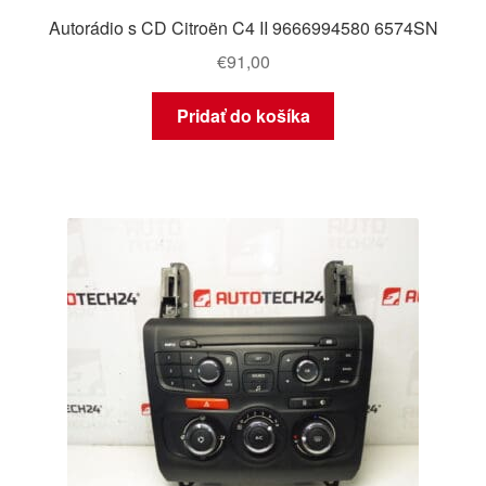
Autorádio s CD Citroën C4 II 9666994580 6574SN
€
91,00
Pridať do košíka