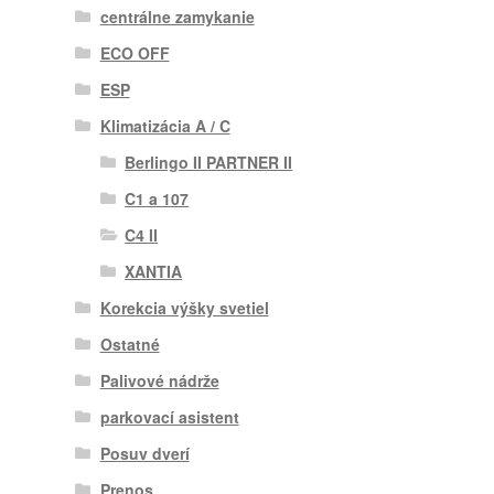
centrálne zamykanie
ECO OFF
ESP
Klimatizácia A / C
Berlingo II PARTNER II
C1 a 107
C4 II
XANTIA
Korekcia výšky svetiel
Ostatné
Palivové nádrže
parkovací asistent
Posuv dverí
Prenos