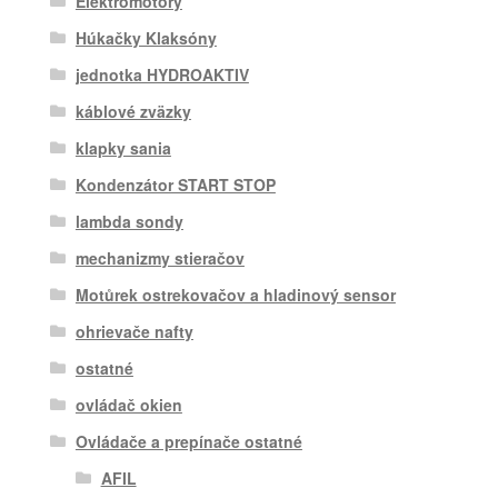
Elektromotory
Húkačky Klaksóny
jednotka HYDROAKTIV
káblové zväzky
klapky sania
Kondenzátor START STOP
lambda sondy
mechanizmy stieračov
Motůrek ostrekovačov a hladinový sensor
ohrievače nafty
ostatné
ovládač okien
Ovládače a prepínače ostatné
AFIL