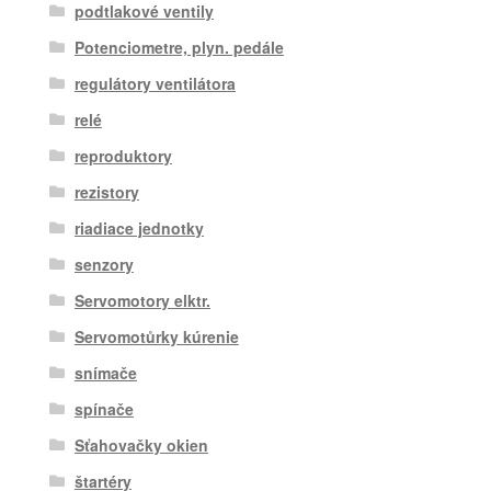
podtlakové ventily
Potenciometre, plyn. pedále
regulátory ventilátora
relé
reproduktory
rezistory
riadiace jednotky
senzory
Servomotory elktr.
Servomotůrky kúrenie
snímače
spínače
Sťahovačky okien
štartéry