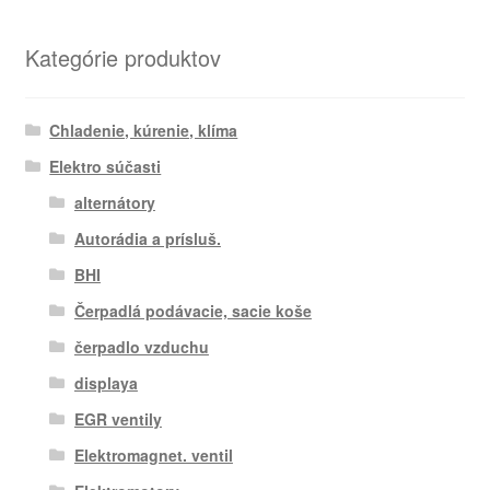
podľa
najnovších
Kategórie produktov
Chladenie, kúrenie, klíma
Elektro súčasti
alternátory
Autorádia a prísluš.
BHI
Čerpadlá podávacie, sacie koše
čerpadlo vzduchu
displaya
EGR ventily
Elektromagnet. ventil