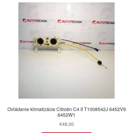
najnovších
O nás
Obchodné podmienky
Ochrana osobních údajů
Platby
Pokladňa
Reklamace
Reklamačný poriadok
Ovládanie klimatizácie Citroën C4 II T1008542J 6452V9
6452W1
€
48,00