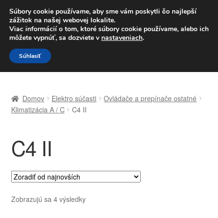
DOPRAVA od 6 EUR
Súbory cookie používame, aby sme vám poskytli čo najlepší
zážitok na našej webovej lokalite.
Po–Pi 09:00–16:00
233 221 276
Viac informácií o tom, ktoré súbory cookie používame, alebo ich
môžete vypnúť, sa dozviete v
nastaveniach
.
Preskočiť
Preskočiť
Menu
Súhlasiť
na
na
navigáciu
obsah
Domovská stránka
Domov
Elektro súčasti
Ovládače a prepínače ostatné
Celosvetová preprava
Klimatizácia A / C
C4 II
Doprava
C4 II
Kontakt
Košík
Zoradené
Zobrazujú sa 4 výsledky
Môj účet
podľa