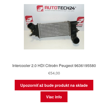
O nás
Obchodné podmienky
Ochrana osobních údajů
Platby
Pokladňa
Intercooler 2.0 HDI Citroën Peugeot 9636195580
Reklamace
€
54,00
Reklamačný poriadok
Upozorniť až bude produkt na sklade
Viac info