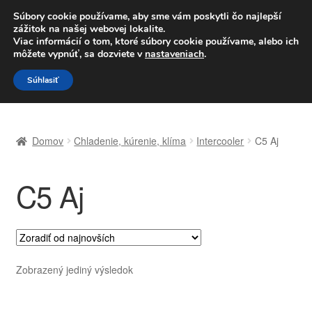
DOPRAVA od 6 EUR
Súbory cookie používame, aby sme vám poskytli čo najlepší
zážitok na našej webovej lokalite.
Po–Pi 09:00–16:00
233 221 276
Viac informácií o tom, ktoré súbory cookie používame, alebo ich
môžete vypnúť, sa dozviete v
nastaveniach
.
Preskočiť
Preskočiť
Menu
Súhlasiť
na
na
navigáciu
obsah
Domovská stránka
Domov
Chladenie, kúrenie, klíma
Intercooler
C5 Aj
Celosvetová preprava
C5 Aj
Doprava
Kontakt
Košík
Zobrazený jediný výsledok
Môj účet