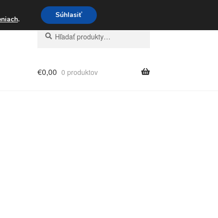
3 221 276
Súhlasiť
eniach
.
Hľadať:
Vyhľadávanie
€
0,00
0 produktov
ené