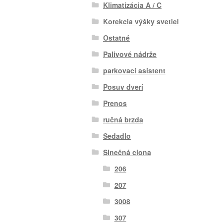
Klimatizácia A / C
Korekcia výšky svetiel
Ostatné
Palivové nádrže
parkovací asistent
Posuv dverí
Prenos
ručná brzda
Sedadlo
Slnečná clona
206
207
3008
307