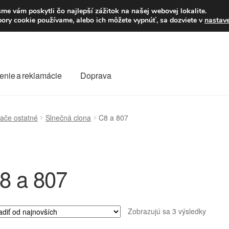
Po–Pi 09:00–16:00
23
me vám poskytli čo najlepší zážitok na našej webovej lokalite.
úbory cookie používame, alebo ich môžete vypnúť, sa dozviete v
nastav
enie a reklamácie
Doprava
oprava
Kontakt
Košík
Môj účet
O nás
Obchodné podmienky
ače ostatné
Slnečná clona
C8 a 807
Reklamace
Reklamačný poriadok
8 a 807
Zorad
Zobrazujú sa 3 výsledky
podľa