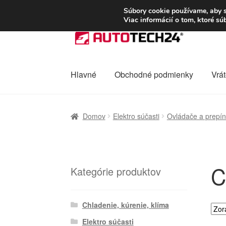
DOPRAVA od 6 EUR
Súbory cookie používame, aby s
Viac informácií o tom, ktoré s
Preskočiť
Preskočiť
na
na
navigáciu
obsah
Hlavné
Obchodné podmienky
Vrát
Domovská stránka
Celosvetová preprava
D
Domov
Elektro súčasti
Ovládače a prepín
Ochrana osobních údajů
Platby
Pokladňa
C
Kategórie produktov
Chladenie, kúrenie, klíma
Elektro súčasti