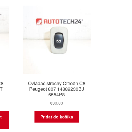
ších
C8
Ovládač strechy Citroën C8
XT
Peugeot 807 14889230BJ
6554P8
€
30,00
t
Pridať do košíka