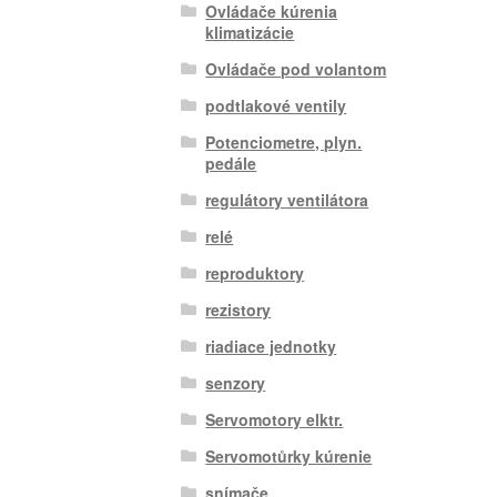
Ovládače kúrenia
klimatizácie
Ovládače pod volantom
podtlakové ventily
Potenciometre, plyn.
pedále
regulátory ventilátora
relé
reproduktory
rezistory
riadiace jednotky
senzory
Servomotory elktr.
Servomotůrky kúrenie
snímače