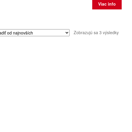
Viac info
Zorad
Zobrazujú sa 3 výsledky
podľa
najnov