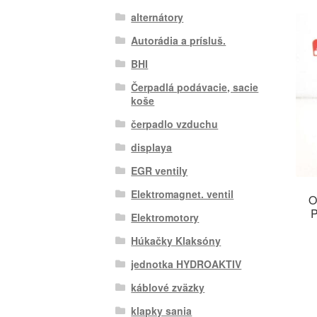
alternátory
Autorádia a prísluš.
BHI
Čerpadlá podávacie, sacie
koše
čerpadlo vzduchu
displaya
EGR ventily
Elektromagnet. ventil
O
P
Elektromotory
Húkačky Klaksóny
jednotka HYDROAKTIV
káblové zväzky
klapky sania