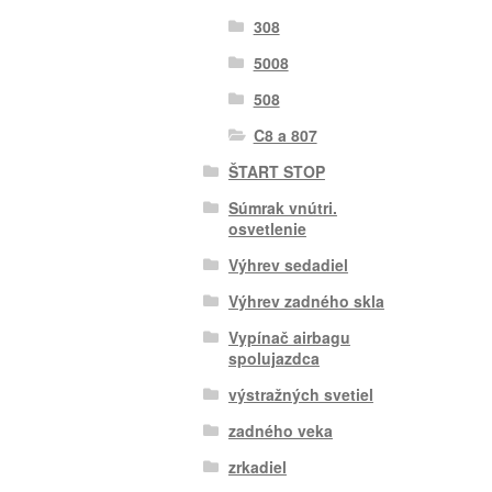
308
5008
508
C8 a 807
ŠTART STOP
Súmrak vnútri.
osvetlenie
Výhrev sedadiel
Výhrev zadného skla
Vypínač airbagu
spolujazdca
výstražných svetiel
zadného veka
zrkadiel