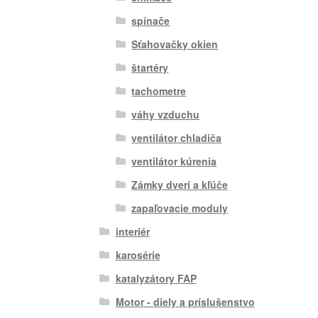
spínače
Sťahovačky okien
štartéry
tachometre
váhy vzduchu
ventilátor chladiča
ventilátor kúrenia
Zámky dverí a kľúče
zapaľovacie moduly
interiér
karosérie
katalyzátory FAP
Motor - diely a príslušenstvo