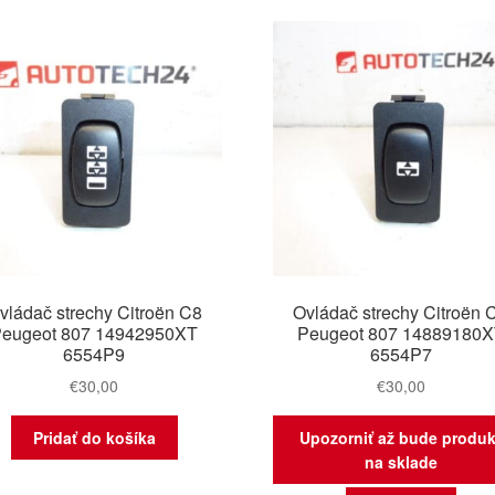
najnov
vládač strechy Citroën C8
Ovládač strechy Citroën 
eugeot 807 14942950XT
Peugeot 807 14889180
6554P9
6554P7
€
30,00
€
30,00
Pridať do košíka
Upozorniť až bude produk
na sklade