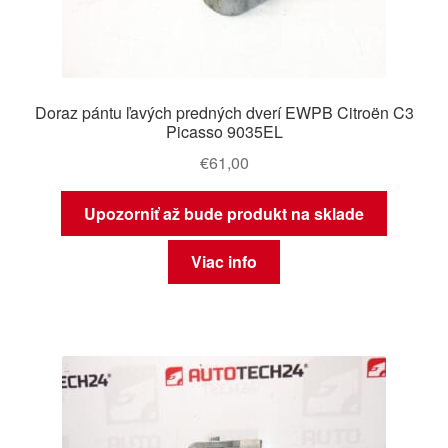
Doraz pántu ľavých predných dverí EWPB Citroën C3
Picasso 9035EL
€
61,00
Upozorniť až bude produkt na sklade
Viac info