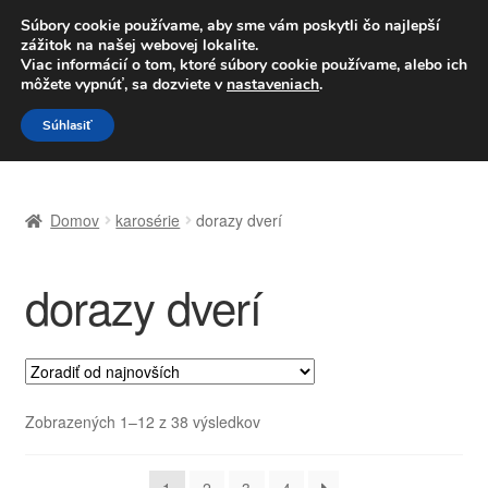
DOPRAVA od 6 EUR
Súbory cookie používame, aby sme vám poskytli čo najlepší
zážitok na našej webovej lokalite.
Po–Pi 09:00–16:00
233 221 276
Viac informácií o tom, ktoré súbory cookie používame, alebo ich
môžete vypnúť, sa dozviete v
nastaveniach
.
Preskočiť
Preskočiť
Menu
Súhlasiť
na
na
navigáciu
obsah
Domovská stránka
Domov
karosérie
dorazy dverí
Celosvetová preprava
dorazy dverí
Doprava
Kontakt
Košík
Zoradené
Zobrazených 1–12 z 38 výsledkov
podľa
Môj účet
najnovších