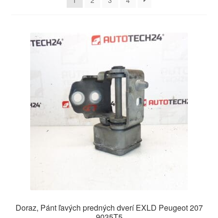
1
2
3
4
O nás
Obchodné podmienky
Ochrana osobních údajů
Platby
Pokladňa
Reklamace
Reklamačný poriadok
Doraz, Pánt ľavých predných dverí EXLD Peugeot 207
9035T5