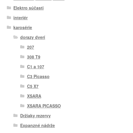
Elektro súčasti
interiér
karosérie
dorazy dverí
207
308 T9
C1 a 107
C3 Picasso
C5 X7
XSARA
XSARA PICASSO
Držiaky rezervy
Expanzné nádrže