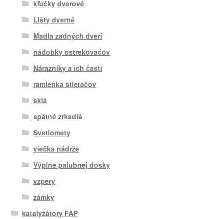
kľučky dverové
Lišty dverné
Madla zadných dverí
nádobky ostrekovačov
Nárazníky a ich časti
ramienka stieračov
sklá
spätné zrkadlá
Svetlomety
viečka nádrže
Výplne palubnej dosky
vzpery
zámky
katalyzátory FAP