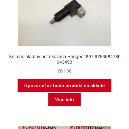
Snímač hladiny ostrekovača Peugeot 607 9753584780
643453
€
61,00
Upozorniť až bude produkt na sklade
Viac info