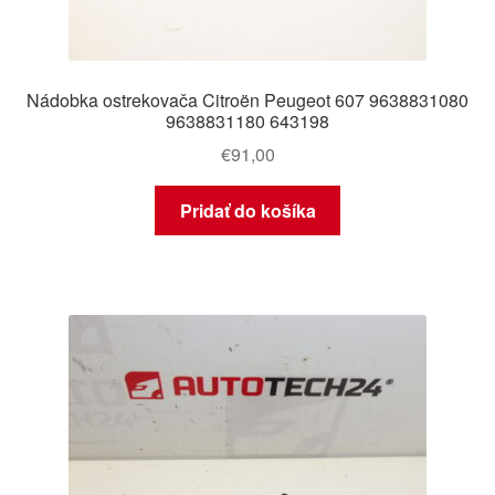
Nádobka ostrekovača Citroën Peugeot 607 9638831080
9638831180 643198
€
91,00
Pridať do košíka