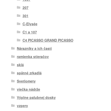
207
301
C-Elysée
C1 a 107
C4 PICASSO GRAND PICASSO
Nárazníky a ich časti
ramienka stieračov
sklá
spätné zrkadlá
Svetlomety
viečka nádrže
Výplne palubnej dosky
vzpery