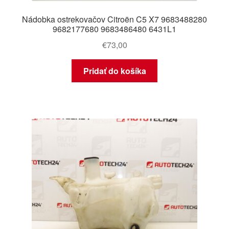
Nádobka ostrekovačov Citroën C5 X7 9683488280
9682177680 9683486480 6431L1
€
73,00
Pridať do košíka