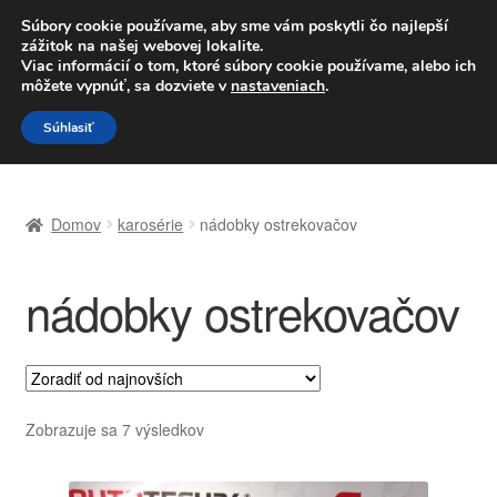
DOPRAVA od 6 EUR
Súbory cookie používame, aby sme vám poskytli čo najlepší
zážitok na našej webovej lokalite.
Po–Pi 09:00–16:00
233 221 276
Viac informácií o tom, ktoré súbory cookie používame, alebo ich
môžete vypnúť, sa dozviete v
nastaveniach
.
Preskočiť
Preskočiť
Menu
Súhlasiť
na
na
navigáciu
obsah
Domovská stránka
Domov
karosérie
nádobky ostrekovačov
Celosvetová preprava
nádobky ostrekovačov
Doprava
Kontakt
Košík
Zoradené
Zobrazuje sa 7 výsledkov
podľa
Môj účet
najnovších