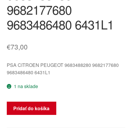
9682177680
9683486480 6431L1
€
73,00
PSA CITROEN PEUGEOT 9683488280 9682177680
9683486480 6431L1
1 na sklade
množstvo
Pridať do košíka
Nádobka
ostrekovačov
Citroën