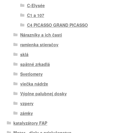
C-Elysée
C1 a 107
C4 PICASSO GRAND PICASSO
Nárazníky a ich časti
ramienka stieračov
sklá
spätné zrkadlá
Svetlomety
viečka nádrže
Výplne palubnej dosky
vzpery
zámky
katalyzátory FAP
Motor - diely a príslušenstvo