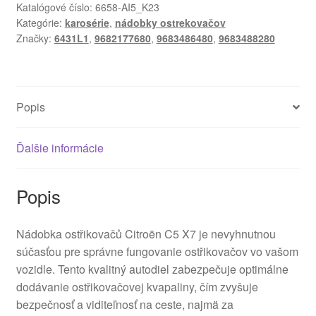
C5
Katalógové číslo:
6658-AI5_K23
Kategórie:
karosérie
,
nádobky ostrekovačov
X7
Značky:
6431L1
,
9682177680
,
9683486480
,
9683488280
9683488280
9682177680
9683486480
6431L1
Popis
Ďalšie informácie
Popis
Nádobka ostřikovačů Citroën C5 X7 je nevyhnutnou
súčasťou pre správne fungovanie ostřikovačov vo vašom
vozidle. Tento kvalitný autodiel zabezpečuje optimálne
dodávanie ostřikovačovej kvapaliny, čím zvyšuje
bezpečnosť a viditeľnosť na ceste, najmä za