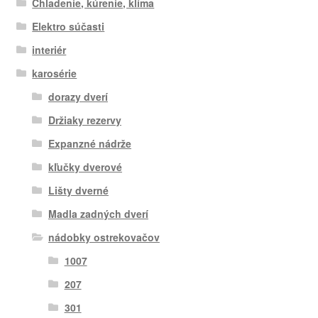
Chladenie, kúrenie, klíma
Elektro súčasti
interiér
karosérie
dorazy dverí
Držiaky rezervy
Expanzné nádrže
kľučky dverové
Lišty dverné
Madla zadných dverí
nádobky ostrekovačov
1007
207
301