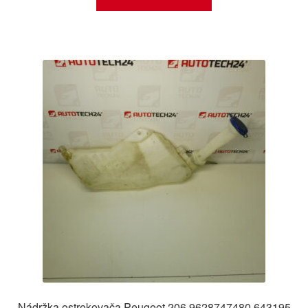
Nádržka ostrekovača Peugeot 206 9628747480 643195