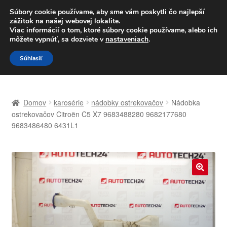
DOPRAVA od 6 EUR
Súbory cookie používame, aby sme vám poskytli čo najlepší
zážitok na našej webovej lokalite.
Po–Pi 09:00–16:00
233 221 276
Viac informácií o tom, ktoré súbory cookie používame, alebo ich
môžete vypnúť, sa dozviete v
nastaveniach
.
Preskočiť
Preskočiť
Menu
Súhlasiť
na
na
navigáciu
obsah
Domovská stránka
Domov
karosérie
nádobky ostrekovačov
Nádobka
Celosvetová preprava
ostrekovačov Citroën C5 X7 9683488280 9682177680
9683486480 6431L1
Doprava
Kontakt
🔍
Košík
Môj účet