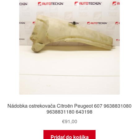
Nádobka ostrekovača Citroën Peugeot 607 9638831080
9638831180 643198
€
91,00
Pridať do košíka