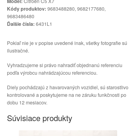
Model:
Citroën C5 X7
Kódy produktov:
9683488280, 9682177680,
9683486480
Ďalšie čísla:
6431L1
Pokiaľ nie je v popise uvedené inak, všetky fotografie sú
ilustračné.
Vyhradzujeme si právo nahradiť objednanú referenciu
podľa výrobcu nahrádzajúcou referenciou.
Diely pochádzajú z havarovaných vozidiel, sú starostlivo
kontrolované a poskytujeme na ne záruku funkčnosti po
dobu 12 mesiacov.
Súvisiace produkty