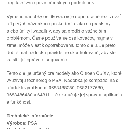
nepriaznivých poveternostných podmienok.
Výmenu nádobky ostřikovačov je doporučené realizovať
pri prvých náznakoch poškodenia, ako sú praskliny
alebo úniky kvapaliny, aby sa predišlo vážnejším
problémom. Časté používanie ostřikovačov, najmä v
zime, môže viesť k opotrebovaniu tohto dielu. Je preto
dobré mať nádobku pravidelne skontrolovanú, aby ste
zaistili jej správne fungovanie.
Tento diel je určený pre modely ako Citroën C5 X7, ktoré
využívajú technológie PSA. Nádobka je kompatibilná s
produktovými kódmi 9683488280, 9682177680,
9683486480 a 6431L1, čo zaručuje jej správnu aplikáciu
a funkčnosť.
Technické informácie:
Výrobca:
PSA