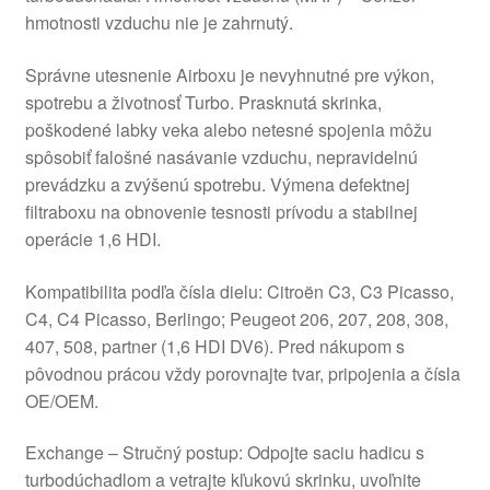
hmotnosti vzduchu nie je zahrnutý.
Správne utesnenie Airboxu je nevyhnutné pre výkon,
spotrebu a životnosť Turbo. Prasknutá skrinka,
poškodené labky veka alebo netesné spojenia môžu
spôsobiť falošné nasávanie vzduchu, nepravidelnú
prevádzku a zvýšenú spotrebu. Výmena defektnej
filtraboxu na obnovenie tesnosti prívodu a stabilnej
operácie 1,6 HDI.
Kompatibilita podľa čísla dielu: Citroën C3, C3 Picasso,
C4, C4 Picasso, Berlingo; Peugeot 206, 207, 208, 308,
407, 508, partner (1,6 HDI DV6). Pred nákupom s
pôvodnou prácou vždy porovnajte tvar, pripojenia a čísla
OE/OEM.
Exchange – Stručný postup: Odpojte saciu hadicu s
turbodúchadlom a vetrajte kľukovú skrinku, uvoľnite