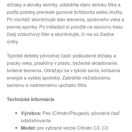
držiaky a skrutky skrinky, odstráňte starú skrinku filtra a
podľa potreby preneste gumové tichblocks alebo vložky.
Pri montáži skontrolujte stav tesnenia, správneho veka a
pevnej sponky. Po inštalácii si položte na savúcnu trasu
čistý vzduchový filter a skontrolujte, či nie sú žiadne
úniky.
Typické defekty pôvodnej časti: poškodené držiaky a
pracky veka, praskliny v plastu, bežecké skladovanie,
tvrdené tesnenia. Odrážajú sa v tykote sania, kolísania
energie a vyššej spotreby. Zabráňte nežiaducemu
saciemu a nadmernému upchatiu filtra.
Technické informácie
Výrobca:
Pes (Citroën/Peugeot), pôvodná časť
odstraňovania
Model:
pre vybrané verzie Citroën C3, C3