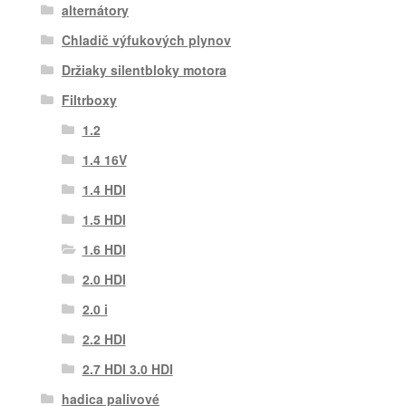
alternátory
Chladič výfukových plynov
Držiaky silentbloky motora
Filtrboxy
1.2
1.4 16V
1.4 HDI
1.5 HDI
1.6 HDI
2.0 HDI
2.0 i
2.2 HDI
2.7 HDI 3.0 HDI
hadica palivové