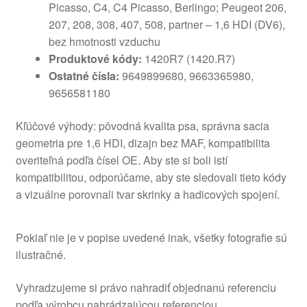
Picasso, C4, C4 Picasso, Berlingo; Peugeot 206,
207, 208, 308, 407, 508, partner – 1,6 HDI (DV6),
bez hmotnosti vzduchu
Produktové kódy:
1420R7 (1420.R7)
Ostatné čísla:
9649899680, 9663365980,
9656581180
Kľúčové výhody: pôvodná kvalita psa, správna sacia
geometria pre 1,6 HDI, dizajn bez MAF, kompatibilita
overiteľná podľa čísel OE. Aby ste si boli istí
kompatibilitou, odporúčame, aby ste sledovali tieto kódy
a vizuálne porovnali tvar skrinky a hadicových spojení.
Pokiaľ nie je v popise uvedené inak, všetky fotografie sú
ilustračné.
Vyhradzujeme si právo nahradiť objednanú referenciu
podľa výrobcu nahrádzajúcou referenciou.