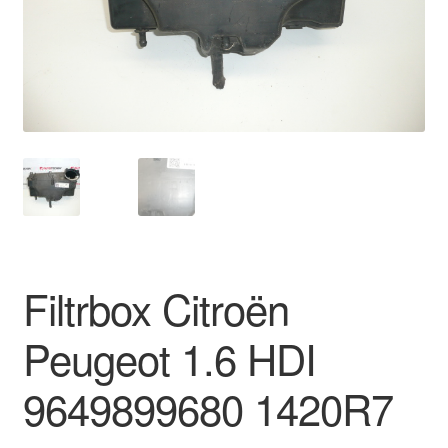
O nás
Obchodné podmienky
Ochrana osobních údajů
Platby
Pokladňa
Filtrbox Citroën
Reklamace
Peugeot 1.6 HDI
Reklamačný poriadok
9649899680 1420R7