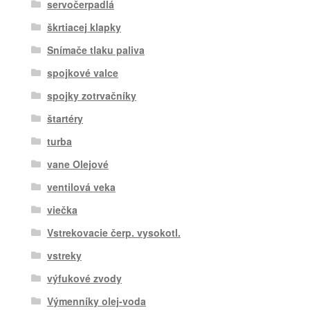
servočerpadlá
škrtiacej klapky
Snímače tlaku paliva
spojkové valce
spojky zotrvačníky
štartéry
turba
vane Olejové
ventilová veka
viečka
Vstrekovacie čerp. vysokotl.
vstreky
výfukové zvody
Výmenníky olej-voda