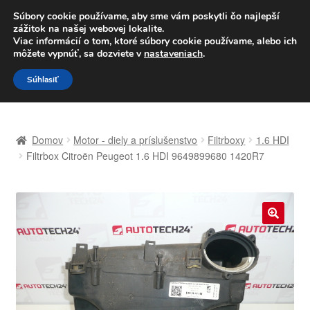
DOPRAVA od 6 EUR
Súbory cookie používame, aby sme vám poskytli čo najlepší
zážitok na našej webovej lokalite.
Po–Pi 09:00–16:00
233 221 276
Viac informácií o tom, ktoré súbory cookie používame, alebo ich
môžete vypnúť, sa dozviete v
nastaveniach
.
Preskočiť
Preskočiť
Menu
Súhlasiť
na
na
navigáciu
obsah
Domovská stránka
Domov
Motor - diely a príslušenstvo
Filtrboxy
1.6 HDI
Celosvetová preprava
Filtrbox Citroën Peugeot 1.6 HDI 9649899680 1420R7
Doprava
Kontakt
🔍
Košík
Môj účet