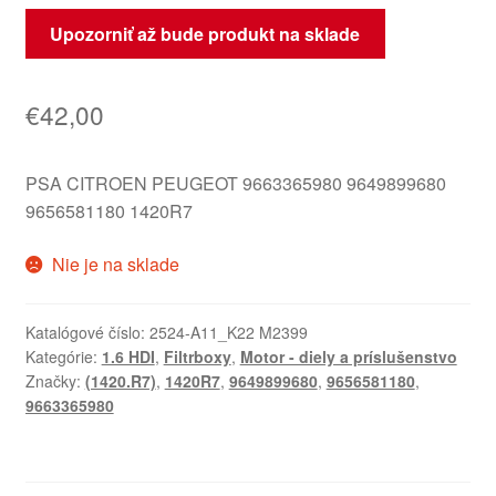
Upozorniť až bude produkt na sklade
€
42,00
PSA CITROEN PEUGEOT 9663365980 9649899680
9656581180 1420R7
Nie je na sklade
Katalógové číslo:
2524-A11_K22 M2399
Kategórie:
1.6 HDI
,
Filtrboxy
,
Motor - diely a príslušenstvo
Značky:
(1420.R7)
,
1420R7
,
9649899680
,
9656581180
,
9663365980