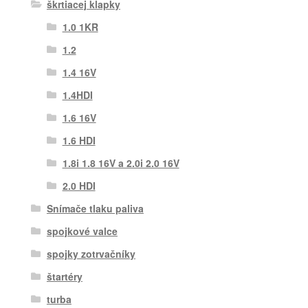
škrtiacej klapky
1.0 1KR
1.2
1.4 16V
1.4HDI
1.6 16V
1.6 HDI
1.8i 1.8 16V a 2.0i 2.0 16V
2.0 HDI
Snímače tlaku paliva
spojkové valce
spojky zotrvačníky
štartéry
turba