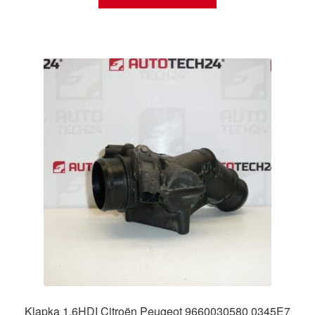
Klapka 1.6HDI Citroën Peugeot 9660030580 0345E7