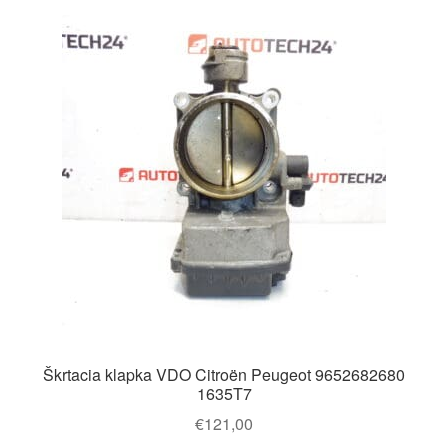
Škrtacia klapka VDO Citroën Peugeot 9652682680
1635T7
€
121,00