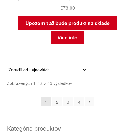
€
73,00
Upozorniť až bude produkt na sklade
Viac info
Zoradené
Zobrazených 1–12 z 45 výsledkov
podľa
najnovších
1
2
3
4
Kategórie produktov