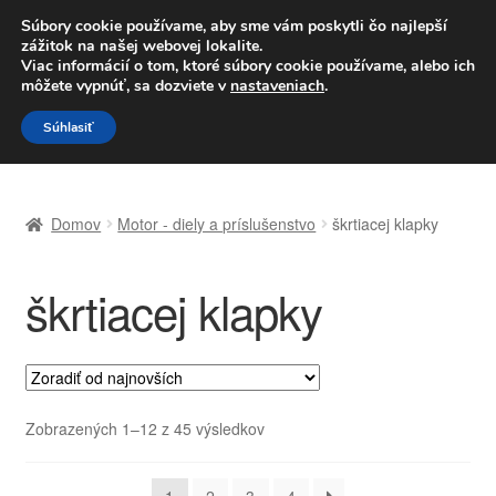
DOPRAVA od 6 EUR
Súbory cookie používame, aby sme vám poskytli čo najlepší
zážitok na našej webovej lokalite.
Po–Pi 09:00–16:00
233 221 276
Viac informácií o tom, ktoré súbory cookie používame, alebo ich
môžete vypnúť, sa dozviete v
nastaveniach
.
Preskočiť
Preskočiť
Menu
Súhlasiť
na
na
navigáciu
obsah
Domovská stránka
Domov
Motor - diely a príslušenstvo
škrtiacej klapky
Celosvetová preprava
škrtiacej klapky
Doprava
Kontakt
Košík
Zoradené
Zobrazených 1–12 z 45 výsledkov
podľa
Môj účet
najnovších