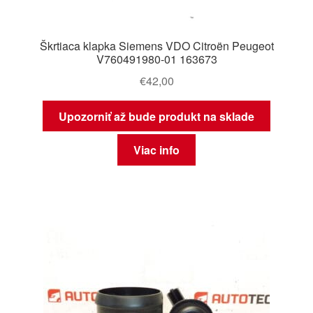
Škrtiaca klapka Siemens VDO Citroën Peugeot
V760491980-01 163673
€
42,00
Upozorniť až bude produkt na sklade
Viac info