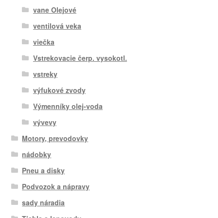
vane Olejové
ventilová veka
viečka
Vstrekovacie čerp. vysokotl.
vstreky
výfukové zvody
Výmenníky olej-voda
vývevy
Motory, prevodovky
nádobky
Pneu a disky
Podvozok a nápravy
sady náradia