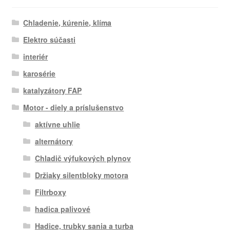
Chladenie, kúrenie, klíma
Elektro súčasti
interiér
karosérie
katalyzátory FAP
Motor - diely a príslušenstvo
aktívne uhlie
alternátory
Chladič výfukových plynov
Držiaky silentbloky motora
Filtrboxy
hadica palivové
Hadice, trubky sania a turba