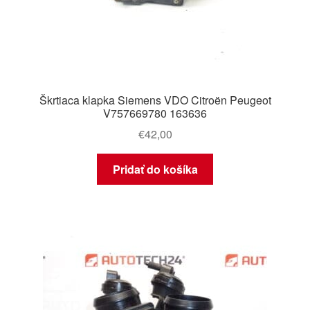
Škrtiaca klapka Siemens VDO Citroën Peugeot
V757669780 163636
€
42,00
Pridať do košíka