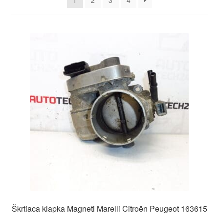
1
2
3
4
O nás
Obchodné podmienky
Ochrana osobních údajů
Platby
Pokladňa
Reklamace
Reklamačný poriadok
Škrtiaca klapka Magneti Marelli Citroën Peugeot 163615