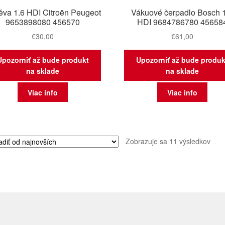
ěva 1.6 HDI Citroën Peugeot
Vákuové čerpadlo Bosch 
9653898080 456570
HDI 9684786780 45658
€
30,00
€
61,00
Upozorniť až bude produkt
Upozorniť až bude produk
na sklade
na sklade
Viac info
Viac info
Zor
Zobrazuje sa 11 výsledkov
podľ
najn