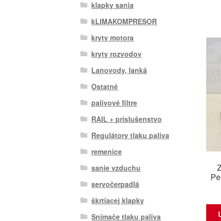
klapky sania
kLIMAKOMPRESOR
kryty motora
kryty rozvodov
Lanovody, lanká
Ostatné
palivové filtre
RAIL + príslušenstvo
Regulátory tlaku paliva
remenice
Z
sanie vzduchu
Pe
servočerpadlá
škrtiacej klapky
Snímače tlaku paliva