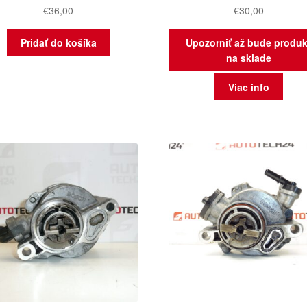
€
36,00
€
30,00
Pridať do košíka
Upozorniť až bude produk
na sklade
Viac info