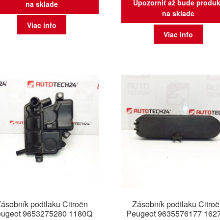
Upozorniť až bude produk
na sklade
na sklade
Viac info
Viac info
ásobník podtlaku Citroën
Zásobník podtlaku Citro
ugeot 9653275280 1180Q
Peugeot 9635576177 162