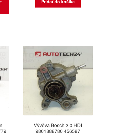
t
Pridať do košíka
ën
Vývěva Bosch 2.0 HDI
779
9801888780 456587