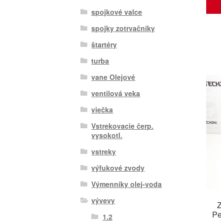
spojkové valce
spojky zotrvačníky
štartéry
turba
vane Olejové
ventilová veka
viečka
Vstrekovacie čerp.
vysokotl.
vstreky
výfukové zvody
Výmenníky olej-voda
vývevy
Z
Pe
1.2