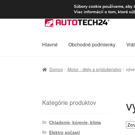
DOPRAVA od 6 EUR
Súbory cookie používame, aby s
Viac informácií o tom, ktoré s
Preskočiť
Preskočiť
na
na
navigáciu
obsah
Hlavné
Obchodné podmienky
Vrát
Domovská stránka
Celosvetová preprava
D
Domov
Motor - diely a príslušenstvo
výve
Ochrana osobních údajů
Platby
Pokladňa
v
Kategórie produktov
Chladenie, kúrenie, klíma
Elektro súčasti