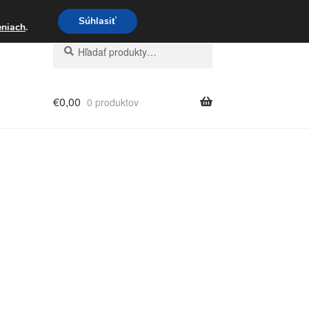
3 221 276
Súhlasiť
eniach
.
Hľadať:
Vyhľadávanie
€
0,00
0 produktov
adené
a