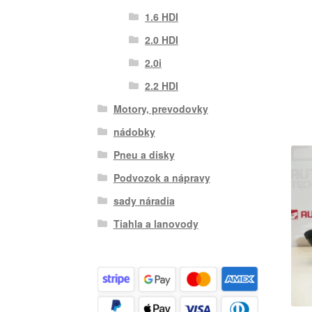
1.6 HDI
2.0 HDI
2.0i
2.2 HDI
Motory, prevodovky
nádobky
Pneu a disky
Podvozok a nápravy
sady náradia
Tiahla a lanovody