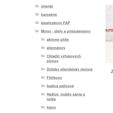
interiér
karosérie
katalyzátory FAP
Motor - diely a príslušenstvo
aktívne uhlie
alternátory
Chladič výfukových
plynov
Držiaky silentbloky motora
Z
Filtrboxy
hadica palivové
Hadice, trubky sania a
turba
hlavy