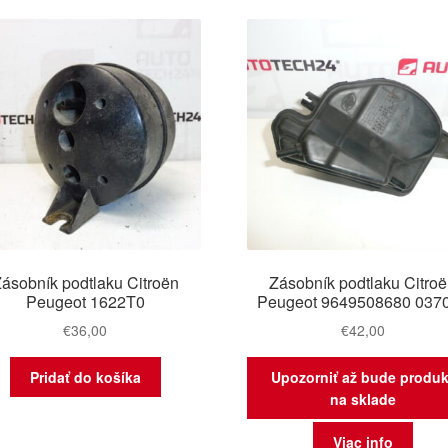
najn
ásobník podtlaku Citroën
Zásobník podtlaku Citro
Peugeot 1622T0
Peugeot 9649508680 037
€
36,00
€
42,00
Pridať do košíka
Upozorniť až bude produk
na sklade
Viac info