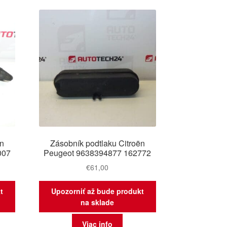
ovších
ën
Zásobník podtlaku Citroën
007
Peugeot 9638394877 162772
€
61,00
t
Upozorniť až bude produkt
na sklade
Viac info