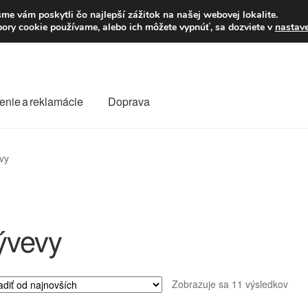
Po–Pi 09:00–16:00
23
me vám poskytli čo najlepší zážitok na našej webovej lokalite.
úbory cookie používame, alebo ich môžete vypnúť, sa dozviete v
nastav
enie a reklamácie
Doprava
oprava
Kontakt
Košík
Môj účet
O nás
Obchodné podmienky
vy
Reklamace
Reklamačný poriadok
ývevy
Zor
Zobrazuje sa 11 výsledkov
podľ