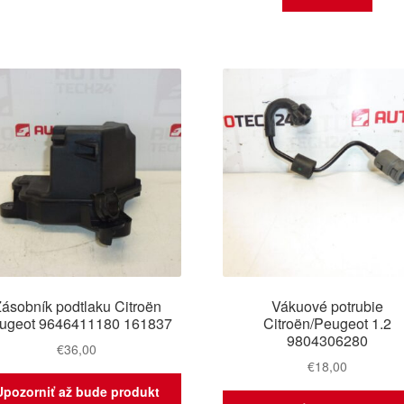
ásobník podtlaku Citroën
Vákuové potrubie
ugeot 9646411180 161837
Citroën/Peugeot 1.2
9804306280
€
36,00
€
18,00
Upozorniť až bude produkt