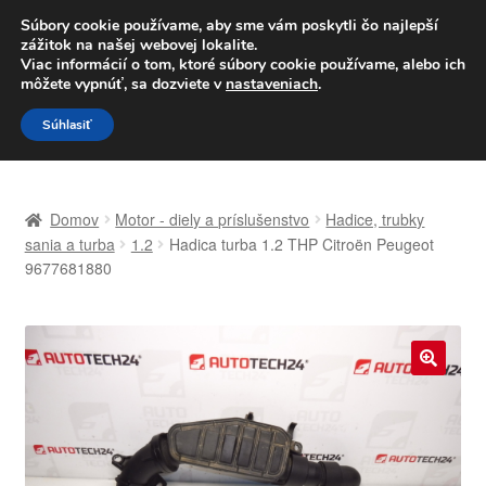
DOPRAVA od 6 EUR
Súbory cookie používame, aby sme vám poskytli čo najlepší
zážitok na našej webovej lokalite.
Po–Pi 09:00–16:00
233 221 276
Viac informácií o tom, ktoré súbory cookie používame, alebo ich
môžete vypnúť, sa dozviete v
nastaveniach
.
Preskočiť
Preskočiť
Menu
Súhlasiť
na
na
navigáciu
obsah
Domovská stránka
Domov
Motor - diely a príslušenstvo
Hadice, trubky
Celosvetová preprava
sania a turba
1.2
Hadica turba 1.2 THP Citroën Peugeot
9677681880
Doprava
Kontakt
🔍
Košík
Môj účet