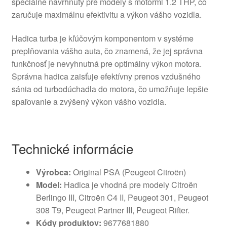
špeciálne navrhnutý pre modely s motormi 1.2 THP, čo
zaručuje maximálnu efektivitu a výkon vášho vozidla.
Hadica turba je kľúčovým komponentom v systéme
preplňovania vášho auta, čo znamená, že jej správna
funkčnosť je nevyhnutná pre optimálny výkon motora.
Správna hadica zaisťuje efektívny prenos vzdušného
sánia od turbodúchadla do motora, čo umožňuje lepšie
spaľovanie a zvýšený výkon vášho vozidla.
Technické informácie
Výrobca:
Original PSA (Peugeot Citroën)
Model:
Hadica je vhodná pre modely Citroën
Berlingo III, Citroën C4 II, Peugeot 301, Peugeot
308 T9, Peugeot Partner III, Peugeot Rifter.
Kódy produktov:
9677681880