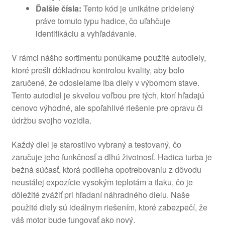
Ďalšie čísla:
Tento kód je unikátne pridelený
práve tomuto typu hadice, čo uľahčuje
identifikáciu a vyhľadávanie.
V rámci nášho sortimentu ponúkame použité autodiely,
ktoré prešli dôkladnou kontrolou kvality, aby bolo
zaručené, že odosielame iba diely v výbornom stave.
Tento autodiel je skvelou voľbou pre tých, ktorí hľadajú
cenovo výhodné, ale spoľahlivé riešenie pre opravu či
údržbu svojho vozidla.
Každý diel je starostlivo vybraný a testovaný, čo
zaručuje jeho funkčnosť a dlhú životnosť. Hadica turba je
bežná súčasť, ktorá podlieha opotrebovaniu z dôvodu
neustálej expozície vysokým teplotám a tlaku, čo je
dôležité zvážiť pri hľadaní náhradného dielu. Naše
použité diely sú ideálnym riešením, ktoré zabezpečí, že
váš motor bude fungovať ako nový.