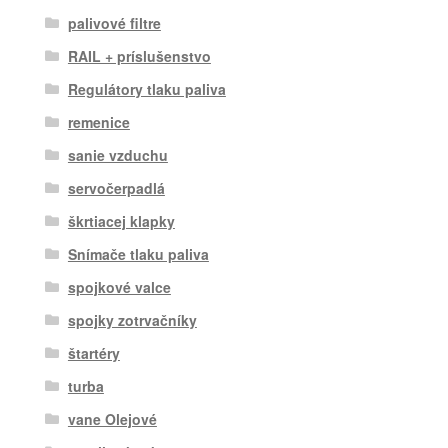
palivové filtre
RAIL + príslušenstvo
Regulátory tlaku paliva
remenice
sanie vzduchu
servočerpadlá
škrtiacej klapky
Snímače tlaku paliva
spojkové valce
spojky zotrvačníky
štartéry
turba
vane Olejové