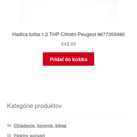
Hadica turba 1.2 THP Citroën Peugeot 9677355980
€
42,00
Pridať do košíka
Kategórie produktov
Chladenie, kúrenie, klíma
Elektro súčasti