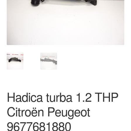
O nás
Obchodné podmienky
Ochrana osobních údajů
Platby
Pokladňa
Reklamace
Hadica turba 1.2 THP
Reklamačný poriadok
Citroën Peugeot
9677681880