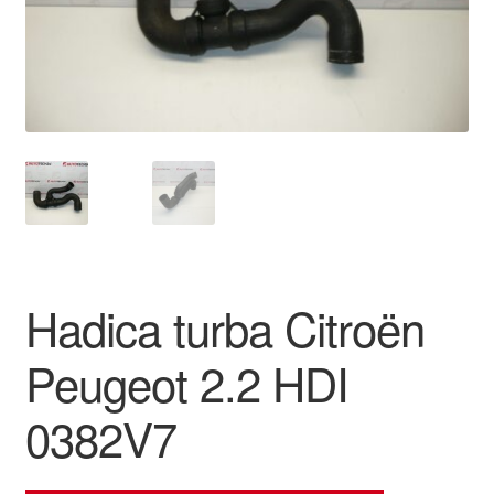
O nás
Obchodné podmienky
Ochrana osobních údajů
Platby
Pokladňa
Hadica turba Citroën
Reklamace
Peugeot 2.2 HDI
Reklamačný poriadok
0382V7