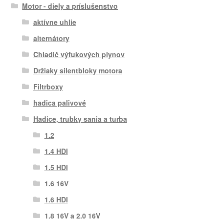
Motor - diely a príslušenstvo
aktívne uhlie
alternátory
Chladič výfukových plynov
Držiaky silentbloky motora
Filtrboxy
hadica palivové
Hadice, trubky sania a turba
1.2
1.4 HDI
1.5 HDI
1.6 16V
1.6 HDI
1.8 16V a 2.0 16V