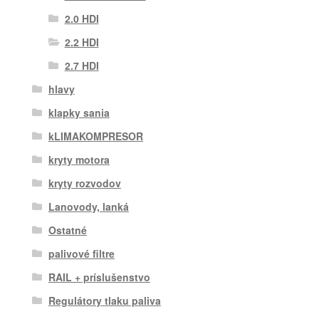
2.0 HDI
2.2 HDI
2.7 HDI
hlavy
klapky sania
kLIMAKOMPRESOR
kryty motora
kryty rozvodov
Lanovody, lanká
Ostatné
palivové filtre
RAIL + príslušenstvo
Regulátory tlaku paliva