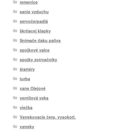
remenice
sanie vzduchu
servočerpadlá
škrtiacej klapky
Snímače tlaku paliva
spojkové valce
spojky zotrvačníky
štartéry
turba
vane Olejové
ventilová veka
viečka
Vstrekovacie čerp. vysokotl.
vstreky