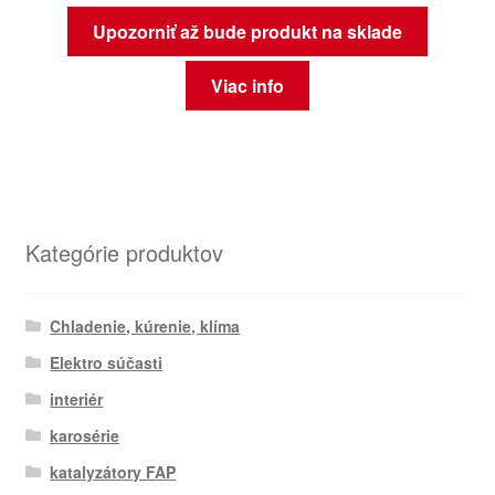
Upozorniť až bude produkt na sklade
Viac info
Kategórie produktov
Chladenie, kúrenie, klíma
Elektro súčasti
interiér
karosérie
katalyzátory FAP