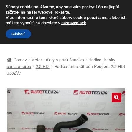
DOPRAVA od 6 EUR
Súbory cookie používame, aby sme vám poskytli čo najlepší
zážitok na našej webovej lokalite.
Po–Pi 09:00–16:00
233 221 276
Viac informácií o tom, ktoré súbory cookie používame, alebo ich
môžete vypnúť, sa dozviete v
nastaveniach
.
Preskočiť
Preskočiť
Menu
Súhlasiť
na
na
navigáciu
obsah
Domovská stránka
Domov
Motor - diely a príslušenstvo
Hadice, trubky
Celosvetová preprava
sania a turba
2.2 HDI
Hadica turba Citroën Peugeot 2.2 HDI
0382V7
Doprava
Kontakt
🔍
Košík
Môj účet