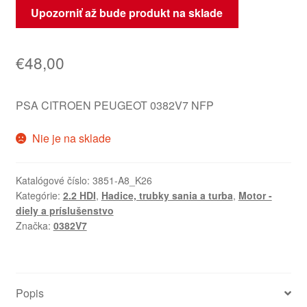
Upozorniť až bude produkt na sklade
€
48,00
PSA CITROEN PEUGEOT 0382V7 NFP
Nie je na sklade
Katalógové číslo:
3851-A8_K26
Kategórie:
2.2 HDI
,
Hadice, trubky sania a turba
,
Motor -
diely a príslušenstvo
Značka:
0382V7
Popis