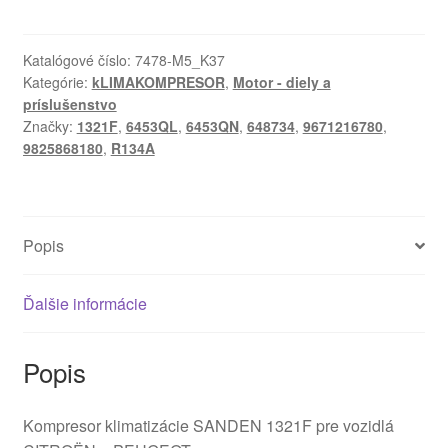
klimatizácie
Sanden
SD7C16
Katalógové číslo:
7478-M5_K37
Kategórie:
kLIMAKOMPRESOR
,
Motor - diely a
1321F
príslušenstvo
9671216780
Značky:
1321F
,
6453QL
,
6453QN
,
648734
,
9671216780
,
9825868180
9825868180
,
R134A
648734
Popis
Ďalšie informácie
Popis
Kompresor klimatizácie SANDEN 1321F pre vozidlá