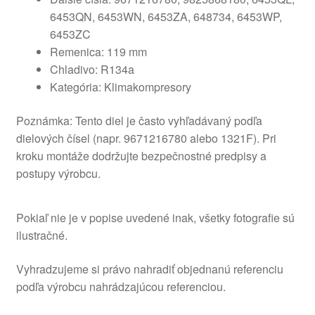
6453QN, 6453WN, 6453ZA, 648734, 6453WP,
6453ZC
Remenica: 119 mm
Chladivo: R134a
Kategória: Klimakompresory
Poznámka: Tento diel je často vyhľadávaný podľa
dielových čísel (napr. 9671216780 alebo 1321F). Pri
kroku montáže dodržujte bezpečnostné predpisy a
postupy výrobcu.
Pokiaľ nie je v popise uvedené inak, všetky fotografie sú
ilustračné.
Vyhradzujeme si právo nahradiť objednanú referenciu
podľa výrobcu nahrádzajúcou referenciou.