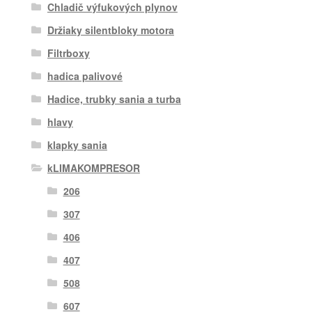
Chladič výfukových plynov
Držiaky silentbloky motora
Filtrboxy
hadica palivové
Hadice, trubky sania a turba
hlavy
klapky sania
kLIMAKOMPRESOR
206
307
406
407
508
607