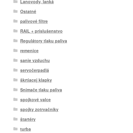
Lanovody, lanká
Ostatné
palivové filtre
RAIL + príslušenstvo
Regulátory tlaku paliva
remenice
sanie vzduchu
servočerpadlá
škrtiacej klapky
Snímače tlaku paliva
spojkové valce
spojky zotrvačníky
štartéry
turba