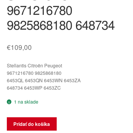
9671216780
9825868180 648734
€
109,00
Stellantis Citroën Peugeot
9671216780 9825868180
6453QL 6453QN 6453WN 6453ZA
648734 6453WP 6453ZC
1 na sklade
množstvo
Pridať do košíka
Kompresor