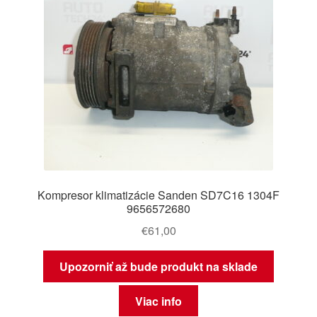
Kompresor klimatizácie Sanden SD7C16 1304F
9656572680
€
61,00
Upozorniť až bude produkt na sklade
Viac info