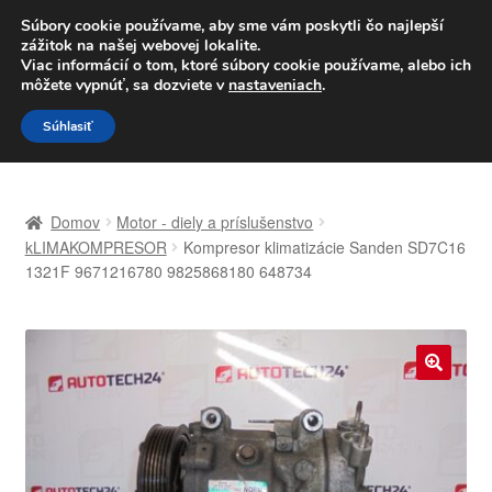
DOPRAVA od 6 EUR
Súbory cookie používame, aby sme vám poskytli čo najlepší
zážitok na našej webovej lokalite.
Po–Pi 09:00–16:00
233 221 276
Viac informácií o tom, ktoré súbory cookie používame, alebo ich
môžete vypnúť, sa dozviete v
nastaveniach
.
Preskočiť
Preskočiť
Menu
Súhlasiť
na
na
navigáciu
obsah
Domovská stránka
Domov
Motor - diely a príslušenstvo
Celosvetová preprava
kLIMAKOMPRESOR
Kompresor klimatizácie Sanden SD7C16
1321F 9671216780 9825868180 648734
Doprava
Kontakt
🔍
Košík
Môj účet