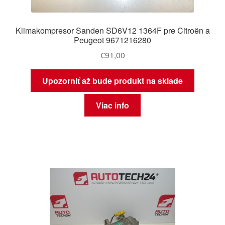
Klimakompresor Sanden SD6V12 1364F pre Citroën a
Peugeot 9671216280
€
91,00
Upozorniť až bude produkt na sklade
Viac info