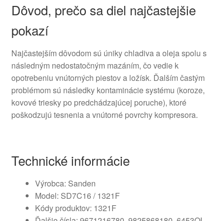
Dôvod, prečo sa diel najčastejšie
pokazí
Najčastejším dôvodom sú úniky chladiva a oleja spolu s
následným nedostatočným mazáním, čo vedie k
opotrebeniu vnútorných piestov a ložísk. Ďalším častým
problémom sú následky kontaminácie systému (koroze,
kovové triesky po predchádzajúcej poruche), ktoré
poškodzujú tesnenia a vnútorné povrchy kompresora.
Technické informácie
Výrobca: Sanden
Model: SD7C16 / 1321F
Kódy produktov: 1321F
Ďalšie čísla: 9671216780, 9825868180, 6453QL,