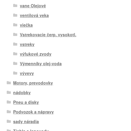
vane Olejové
ventilová veka
viečka
Vstrekovacie čerp. vysokotl.
vstreky
výfukové zvody
Výmenníky olej-voda
vývevy
Motory, prevodovky
nádobky
Pneu a disky
Podvozok a nápravy
sady náradia