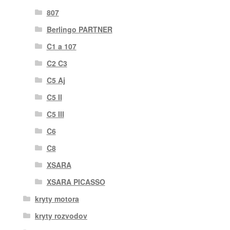
807
Berlingo PARTNER
C1 a 107
C2 C3
C5 Aj
C5 II
C5 III
C6
C8
XSARA
XSARA PICASSO
kryty motora
kryty rozvodov