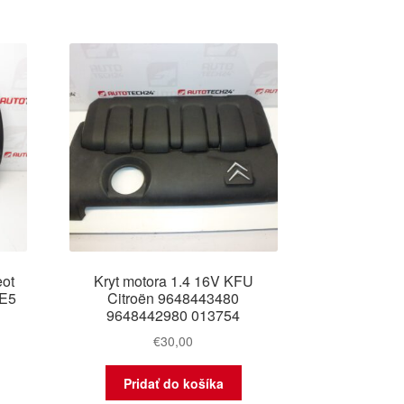
eot
Kryt motora 1.4 16V KFU
7E5
Citroën 9648443480
9648442980 013754
€
30,00
Pridať do košíka