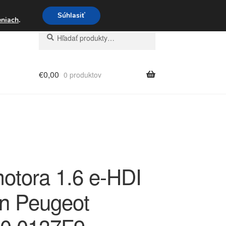
3 221 276
Súhlasiť
eniach
.
Hľadať:
Vyhľadávanie
€
0,00
0 produktov
motora 1.6 e-HDI
ën Peugeot