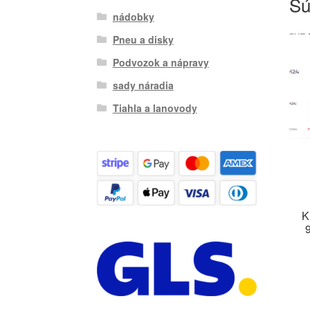
Sú
nádobky
Pneu a disky
Podvozok a nápravy
sady náradia
Tiahla a lanovody
K