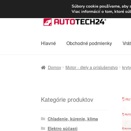
DOPRAVA od 6 EUR
Súbory cookie používame, aby s
Viac informácií o tom, ktoré s
Preskočiť
Preskočiť
na
na
navigáciu
obsah
Hlavné
Obchodné podmienky
Vrát
Domovská stránka
Celosvetová preprava
D
Domov
Motor - diely a príslušenstvo
kryt
Ochrana osobních údajů
Platby
Pokladňa
Kategórie produktov
Chladenie, kúrenie, klíma
Elektro súčasti