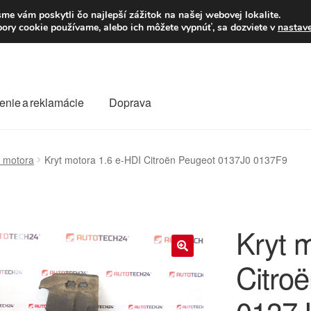
Po–Pi 09:00–16:00
23
me vám poskytli čo najlepší zážitok na našej webovej lokalite.
úbory cookie používame, alebo ich môžete vypnúť, sa dozviete v
nastav
enie a reklamácie
Doprava
oprava
Kontakt
Košík
Môj účet
O nás
Obchodné podmienky
y motora
Kryt motora 1.6 e-HDI Citroën Peugeot 0137J0 0137F9
Reklamace
Reklamačný poriadok
Kryt 
Citro
🔍