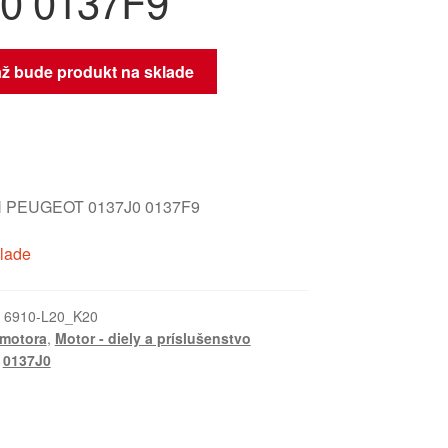
0 0137F9
až bude produkt na sklade
 PEUGEOT 0137J0 0137F9
klade
:
6910-L20_K20
 motora
,
Motor - diely a príslušenstvo
,
0137J0