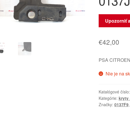
0137J
Upozorniť 
€
42,00
PSA CITROEN
Nie je na s
Katalógové číslo
Kategórie:
kryty
Značky:
0137F9