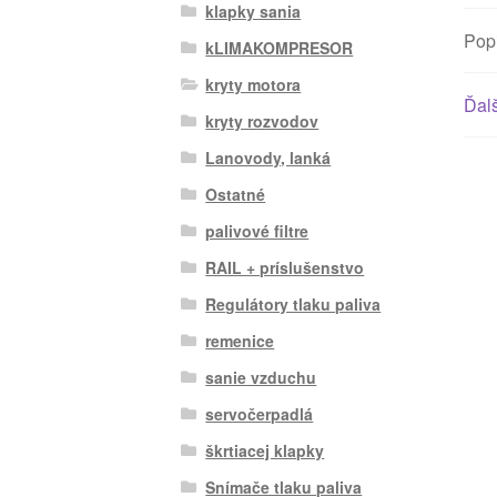
klapky sania
Pop
kLIMAKOMPRESOR
kryty motora
Ďalš
kryty rozvodov
Lanovody, lanká
Ostatné
palivové filtre
RAIL + príslušenstvo
Regulátory tlaku paliva
remenice
sanie vzduchu
servočerpadlá
škrtiacej klapky
Snímače tlaku paliva