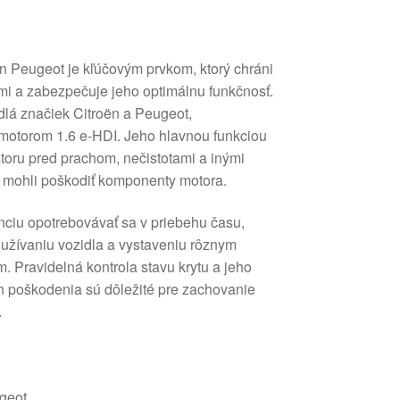
ën Peugeot je kľúčovým prvkom, ktorý chráni
mi a zabezpečuje jeho optimálnu funkčnosť.
idlá značiek Citroën a Peugeot,
motorom 1.6 e-HDI. Jeho hlavnou funkciou
toru pred prachom, nečistotami a inými
by mohli poškodiť komponenty motora.
ciu opotrebovávať sa v priebehu času,
užívaniu vozidla a vystaveniu rôznym
Pravidelná kontrola stavu krytu a jeho
 poškodenia sú dôležité pre zachovanie
.
geot