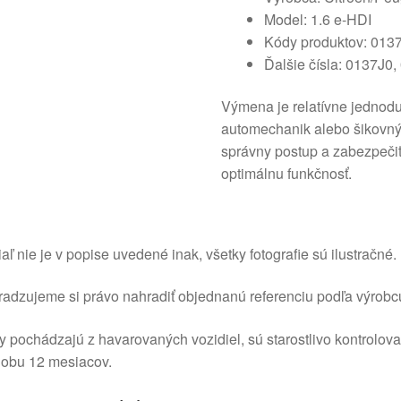
Model: 1.6 e-HDI
Kódy produktov: 013
Ďalšie čísla: 0137J0
Výmena je relatívne jednod
automechanik alebo šikovný m
správny postup a zabezpečiť
optimálnu funkčnosť.
aľ nie je v popise uvedené inak, všetky fotografie sú ilustračné.
adzujeme si právo nahradiť objednanú referenciu podľa výrobc
y pochádzajú z havarovaných vozidiel, sú starostlivo kontrolov
dobu 12 mesiacov.