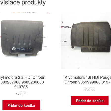
visiace produkty
ryt motora 2.2 HDI Citroën
Kryt motora 1.6 HDI Peug
9683207980 9683206680
Citroën 9659999880 013
019785
€
30,00
€
73,00
Pridať do košíka
Pridať do košíka