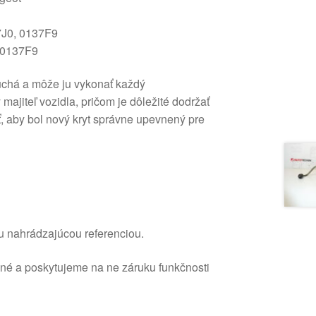
7J0, 0137F9
, 0137F9
uchá a môže ju vykonať každý
ajiteľ vozidla, pričom je dôležité dodržať
, aby bol nový kryt správne upevnený pre
u nahrádzajúcou referenciou.
ané a poskytujeme na ne záruku funkčnosti