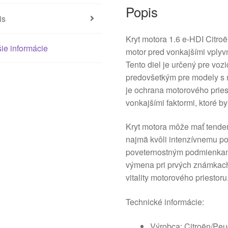
Popis
is
Kryt motora 1.6 e-HDI Citro
ie informácie
motor pred vonkajšími vplyv
Tento diel je určený pre voz
predovšetkým pre modely s 
je ochrana motorového pries
vonkajšími faktormi, ktoré 
Kryt motora môže mať tenden
najmä kvôli intenzívnemu po
poveternostným podmienkam. 
výmena pri prvých známkach
vitality motorového priestoru
Technické informácie:
Výrobca: Citroën/Peu