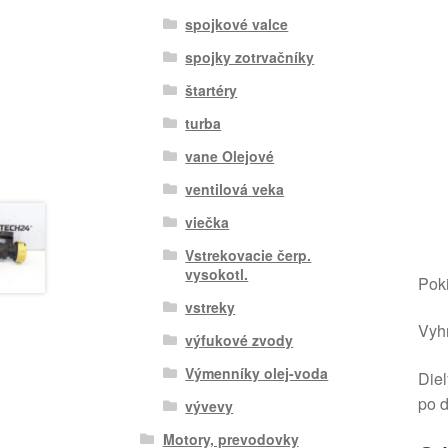
spojkové valce
spojky zotrvačníky
štartéry
turba
vane Olejové
ventilová veka
viečka
Vstrekovacie čerp.
vysokotl.
Poki
vstreky
Vyhr
výfukové zvody
Výmenníky olej-voda
Diel
po 
vývevy
Motory, prevodovky